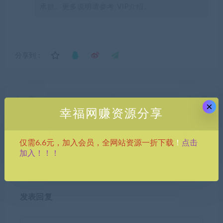
承担。更多说明请参考 VIP介绍。
分享到：
上一篇
下一篇
×
（5642期）游戏搬砖-外面收
（5644期）2023闲鱼无货源
幸福网赚资源分享
费998端游原神辅助挂机 单号
暴力玩法，起店流程化操作，
日入100+【永久脚本+详细教
单店铺轻松日赚1000+
点击
仅需6.6元，加入会员，全网站资源一折下载
！
程】
加入！！！
发表回复