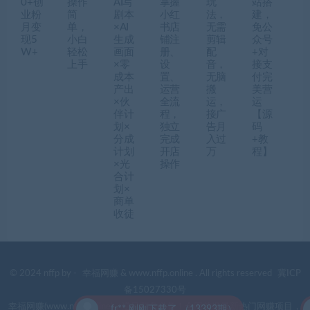
0+创
操作
AI写
掌握
玩
站搭
业粉
简
剧本
小红
法，
建，
月变
单，
×AI
书店
无需
免公
现5
小白
生成
铺注
剪辑
众号
W+
轻松
画面
册、
配
+对
上手
×零
设
音，
接支
成本
置、
无脑
付完
产出
运营
搬
美营
×伙
全流
运，
运
伴计
程，
接广
【源
划×
独立
告月
码
分成
完成
入过
+教
计划
开店
万
程】
×光
操作
合计
划×
商单
收徒
© 2024 nffp by -
幸福网赚
& www.nffp.online . All rights reserved
冀ICP
备15027330号
幸福网赚(www.nffp.online)，逆风翻盘必备！全网首发最新热门网赚项目，
fr** 刚刚下载了 （13393期）