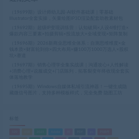
（19699期）设计师幼儿园-AI软件基础课｜零基础
Illustrator全套实操，矢量绘图IP3D渲染配套助教素材包
（19692期）超级IP变现训练营：认知破局×人设4维打造×
爆款内容三要素×拍摄剪辑×投流放大×全域变现×矩阵复制
（19696期）2026新商业思维全体系：自测思维维度×金
钱本质×财富轮到你×四大布局×赚100万1000万选人×股权
坑×赛道
（19697期）销售心理学全集实战课｜沟通攻心+人性解读
+消费心理+说服成交+门店陈列，拓客裂变年终收现全套实
体落地教学
（19695期）Windows自媒体私域引流神器！一键生成隐
藏微信号图片，支持多种模板样式，完全免费 隐图工坊
标签
520
618
2025
Adobe
AI
PDF
ps
PS插件