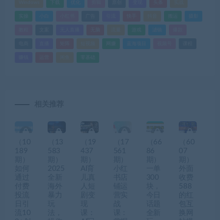
Windows
下载
优化
剪辑
原创
变现
头条
实战
实操
小白
小红书
广告
引流
快手
抖音
搬运
摄影
教程
文案
无人直播
无脑
流量
游戏
滤镜
爆款
电商
直播
矩阵
短视频
网赚
蓝海项目
视频号
课程
赚钱
运营
闲鱼
零基础
相关推荐
（10
（13
（19
（17
（66
（60
189
583
437
561
86
07
期）
期）
期）
期）
期）
期）
如何
2025
AI育
小红
一单
外面
通过
全新
儿真
书店
300
收费
付费
海外
人短
铺运
块，
588
投流
暴力
剧变
营实
今日
的红
日引
玩
现
战
话题
包互
流10
法，
课：
课：
全新
换网