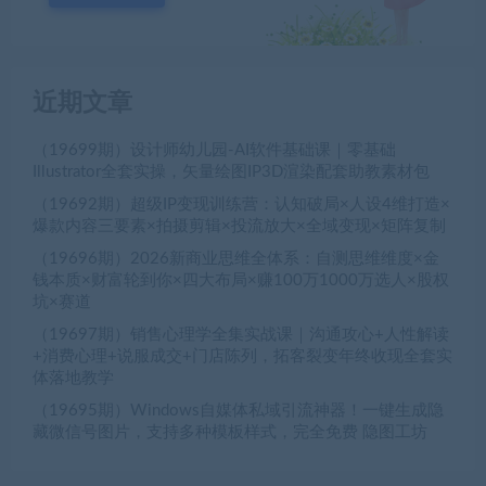
近期文章
（19699期）设计师幼儿园-AI软件基础课｜零基础
Illustrator全套实操，矢量绘图IP3D渲染配套助教素材包
（19692期）超级IP变现训练营：认知破局×人设4维打造×
爆款内容三要素×拍摄剪辑×投流放大×全域变现×矩阵复制
（19696期）2026新商业思维全体系：自测思维维度×金
钱本质×财富轮到你×四大布局×赚100万1000万选人×股权
坑×赛道
（19697期）销售心理学全集实战课｜沟通攻心+人性解读
+消费心理+说服成交+门店陈列，拓客裂变年终收现全套实
体落地教学
（19695期）Windows自媒体私域引流神器！一键生成隐
藏微信号图片，支持多种模板样式，完全免费 隐图工坊