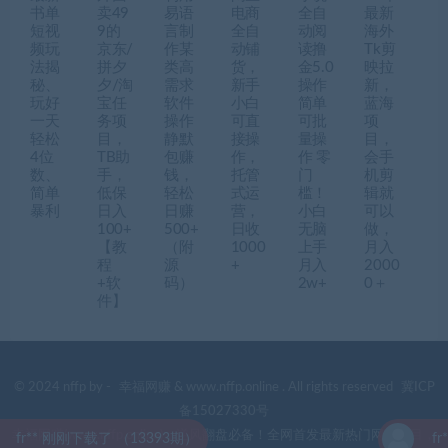
书单
卖49
易语
电商
全自
最新
短视
9的
言制
全自
动阅
海外
频玩
京东/
作某
动铺
读撸
Tk剪
法揭
拼夕
类高
货，
金5.0
映拉
秘、
夕/淘
需求
新手
操作
新，
玩好
宝任
软件
小白
简单
蓝海
一天
务项
操作
可直
可批
项
轻松
目，
静默
接操
量操
目，
4位
TB助
包赚
作，
作 零
会手
数、
手，
钱，
托管
门
机剪
简单
低保
轻松
式运
槛！
辑就
暴利
日入
日赚
营，
小白
可以
100+
500+
日收
无脑
做，
【教
（附
1000
上手
月入
程
源
+
月入
2000
+软
码）
2w+
0＋
件】
© 2024 nffp by -
幸福网赚
& www.nffp.online . All rights reserved
冀ICP
备15027330号
幸福网赚(www.nffp.online)，逆风翻盘必备！全网首发最新热门网赚项目，
r** 刚刚下载了 （13393期）
fr*