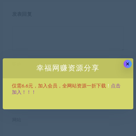
发表回复
×
昵称*
幸福网赚资源分享
点击
仅需6.6元，加入会员，全网站资源一折下载
！
加入！！！
E-mail*
网站