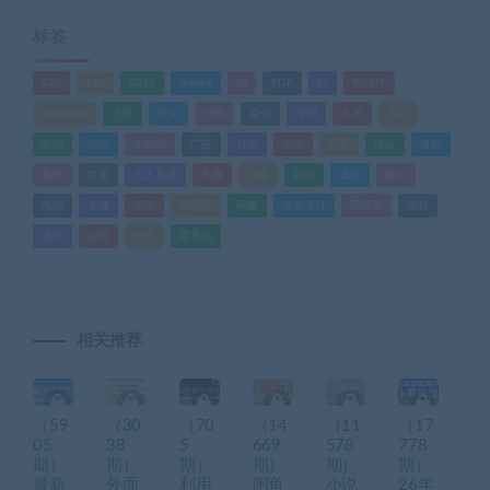
标签
520
618
2025
Adobe
AI
PDF
ps
PS插件
Windows
下载
优化
剪辑
原创
变现
头条
实战
实操
小白
小红书
广告
引流
快手
抖音
搬运
摄影
教程
文案
无人直播
无脑
流量
游戏
滤镜
爆款
电商
直播
矩阵
短视频
网赚
蓝海项目
视频号
课程
赚钱
运营
闲鱼
零基础
相关推荐
（59
（30
（70
（14
（11
（17
05
38
5
669
578
778
期）
期）
期）
期）
期）
期）
最新
外面
利用
闲鱼
小说
26年