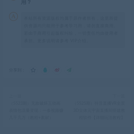
用？
本站所有资源版权均属于原作者所有，这里所提
供资源均只能用于参考学习用，请勿直接商用。
若由于商用引起版权纠纷，一切责任均由使用者
承担。更多说明请参考 VIP介绍。
分享到：
上一篇
下一篇
（5523期）无敌破坏王动画
（5525期）抖音直播VR全景
表情包流量变现：一条视频赚
3D立体元宇宙直播间搭建教
几千几万（教程+素材）
程软件【详细玩法教程】