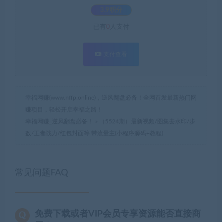
3.9积分
已有
0
人支付
支付查看
幸福网赚(www.nffp.online)，逆风翻盘必备！全网首发最新热门网
赚项目，轻松开启幸福之路！
幸福网赚_逆风翻盘必备！
»
（5524期）最新视频/图集去水印/步
数/王者战力/红包封面等 带流量主(小程序源码+教程)
常见问题FAQ
免费下载或者VIP会员专享资源能否直接商