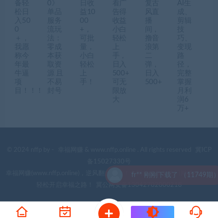
备轻
0》
日收
看广
复古
AI生
松日
单品
益10
告得
风直
成、
入50
服务
00
收益
播
剪辑
0
流玩
+，
小白
间，
技
＋，
法：
可批
轻松
撸音
巧、
我愿
零成
量，
上
浪第
变现
称今
本获
小白
手，
二
路
年最
取资
轻松
日入
弹，
径，
牛逼
源 且
上
500+
日入
完整
项
不易
手！
可无
500+
掌握
目！！！
封号
限放
月利
大
润6
万+
© 2024 nffp by -
幸福网赚
& www.nffp.online . All rights reserved
冀ICP
备15027330号
幸福网赚(www.nffp.online)，逆风翻盘必备！全网首发最新热门网赚项目，
fr** 刚刚下载了 （11749期）
轻松开启幸福之路！
冀公网安备13042702000218