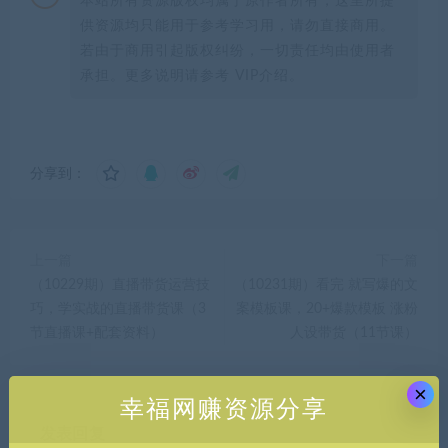
本站所有资源版权均属于原作者所有，这里所提
供资源均只能用于参考学习用，请勿直接商用。
若由于商用引起版权纠纷，一切责任均由使用者
承担。更多说明请参考 VIP介绍。
分享到：
上一篇
下一篇
（10229期）直播带货运营技
（10231期）看完 就写爆的文
巧，学实战的直播带货课（3
案模板课，20+爆款模板 涨粉
节直播课+配套资料）
人设带货（11节课）
×
幸福网赚资源分享
发表回复