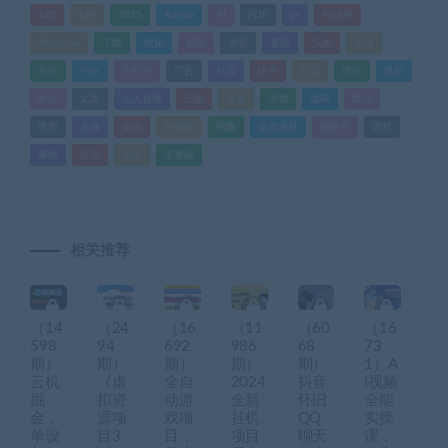
520
618
2025
Adobe
AI
PDF
ps
PS插件
Windows
下载
优化
剪辑
原创
变现
头条
实战
实操
小白
小红书
广告
引流
快手
抖音
搬运
摄影
教程
文案
无人直播
无脑
流量
游戏
滤镜
爆款
电商
直播
矩阵
短视频
网赚
蓝海项目
视频号
课程
赚钱
运营
闲鱼
零基础
相关推荐
（14
（24
（16
（11
（60
（16
598
94
692
986
68
73
期）
期）
期）
期）
期）
1）A
云机
《虚
全自
2024
抖音
I视频
掘
拟资
动游
全新
怀旧
全能
金，
源项
戏项
挂机
QQ
实操
单设
目3.
目，
项目
聊天
课，