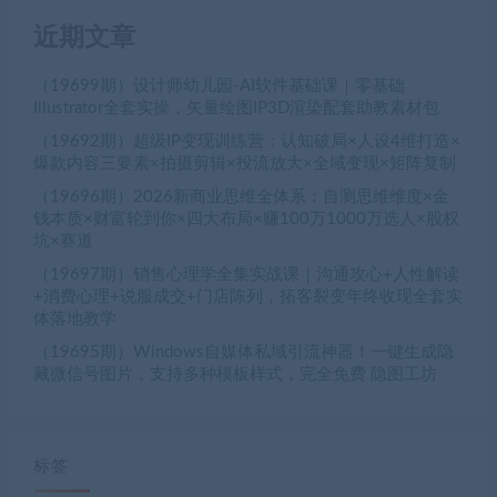
近期文章
（19699期）设计师幼儿园-AI软件基础课｜零基础
Illustrator全套实操，矢量绘图IP3D渲染配套助教素材包
（19692期）超级IP变现训练营：认知破局×人设4维打造×
爆款内容三要素×拍摄剪辑×投流放大×全域变现×矩阵复制
（19696期）2026新商业思维全体系：自测思维维度×金
钱本质×财富轮到你×四大布局×赚100万1000万选人×股权
坑×赛道
（19697期）销售心理学全集实战课｜沟通攻心+人性解读
+消费心理+说服成交+门店陈列，拓客裂变年终收现全套实
体落地教学
（19695期）Windows自媒体私域引流神器！一键生成隐
藏微信号图片，支持多种模板样式，完全免费 隐图工坊
标签