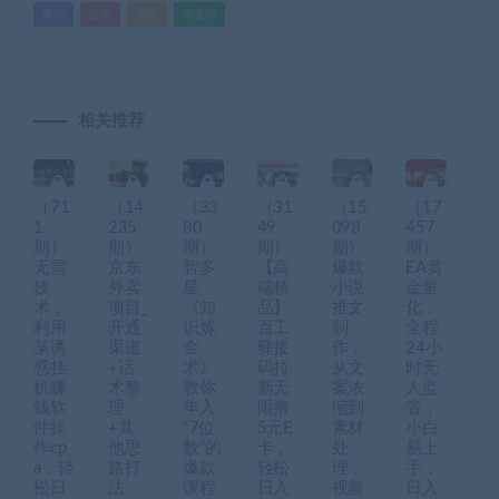
赚钱
运营
闲鱼
零基础
相关推荐
（71
（14
（33
（31
（15
（17
1
235
80
49
098
457
期）
期）
期）
期）
期）
期）
无需
京东
智多
【高
爆款
EA黄
技
外卖
星
端精
小说
金量
术，
项目_
《知
品】
推文
化，
利用
开通
识炼
百工
制
全程
某诱
渠道
金
驿接
作，
24小
惑挂
+话
术》
码拉
从文
时无
机赚
术整
教你
新无
案浓
人监
钱软
理
年入
限撸
缩到
管，
件操
+其
“7位
5元E
素材
小白
作cp
他思
数”的
卡，
处
易上
a，轻
路打
爆款
轻松
理，
手，
松日
法
课程
日入
视频
日入