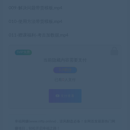
009-解决问题带货模板,mp4
010-使用方法带货模板,mp4
011-赠课福利-考古加数据,mp4
SVIP免费
当前隐藏内容需要支付
3.9积分
已有
0
人支付
支付查看
幸福网赚(www.nffp.online)，逆风翻盘必备！全网首发最新热门网
赚项目，轻松开启幸福之路！