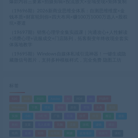
爆款内容三要素×拍摄剪辑×投流放大×全域变现×矩阵复制
（19696期）2026新商业思维全体系：自测思维维度×金
钱本质×财富轮到你×四大布局×赚100万1000万选人×股权
坑×赛道
（19697期）销售心理学全集实战课｜沟通攻心+人性解读
+消费心理+说服成交+门店陈列，拓客裂变年终收现全套实
体落地教学
（19695期）Windows自媒体私域引流神器！一键生成隐
藏微信号图片，支持多种模板样式，完全免费 隐图工坊
标签
520
618
2025
Adobe
AI
PDF
ps
PS插件
Windows
下载
优化
剪辑
原创
变现
头条
实战
实操
小白
小红书
广告
引流
快手
抖音
搬运
摄影
教程
文案
无人直播
无脑
流量
游戏
滤镜
爆款
电商
直播
矩阵
短视频
网赚
蓝海项目
视频号
课程