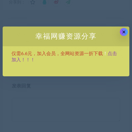
分享到：
上一篇
下一篇
×
幸福网赚资源分享
（10230期）摄影短视频进阶
（10232期）2024蓝海项目
课，不只是拍 更是思路 从策
【小红书商单】超级简单，快
划到后期 教你成为短视频制
速千粉，最强蓝海，百分百赚
点击
仅需6.6元，加入会员，全网站资源一折下载
！
作人
钱
加入！！！
发表回复