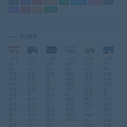
电商
直播
矩阵
短视频
网赚
蓝海项目
视频号
课程
赚钱
运营
闲鱼
零基础
相关推荐
（98
（12
（11
（14
（14
（39
38
115
016
004
359
77
期）
期）
期）
期）
期）
期）
跨境
自媒
手游
视频
AI蓝
私域
老板-
体IP-
掘
号精
海虚
电商
财税
起号
金，
选变
拟产
流量
合规
实战
冷门
现任
品变
密
训练
班：
暴力
务，
现攻
码：
营，
教你
玩
游戏
略，
千万
规避
如何
法，
无人
零投
级大
财税
靠打
靠元
直播
入、
佬教
风
造设
梦之
稳定
易操
您如
险、
计个
星手
150+
作，
何做
提升
人I
游日
手把
私域