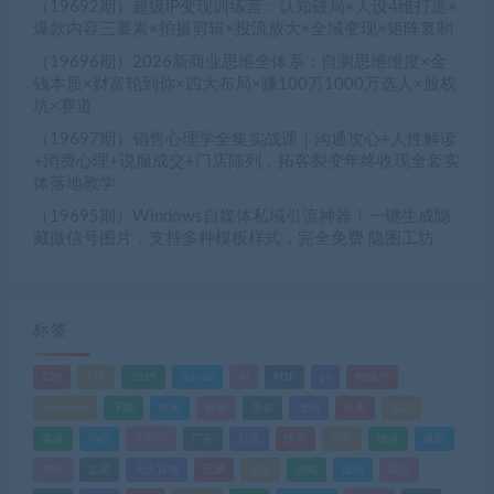
（19692期）超级IP变现训练营：认知破局×人设4维打造×
爆款内容三要素×拍摄剪辑×投流放大×全域变现×矩阵复制
（19696期）2026新商业思维全体系：自测思维维度×金
钱本质×财富轮到你×四大布局×赚100万1000万选人×股权
坑×赛道
（19697期）销售心理学全集实战课｜沟通攻心+人性解读
+消费心理+说服成交+门店陈列，拓客裂变年终收现全套实
体落地教学
（19695期）Windows自媒体私域引流神器！一键生成隐
藏微信号图片，支持多种模板样式，完全免费 隐图工坊
标签
520
618
2025
Adobe
AI
PDF
ps
PS插件
Windows
下载
优化
剪辑
原创
变现
头条
实战
实操
小白
小红书
广告
引流
快手
抖音
搬运
摄影
教程
文案
无人直播
无脑
流量
游戏
滤镜
爆款