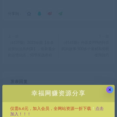
分享到：
上一篇
下一篇
（6139期）2023全新【多多
（6141期）外面卖999的抖音
运营玩法系列课】，最新最全
民间故事 500多个素材和剪映
的运营玩法，50节实战教程
使用技巧
发表回复
×
幸福网赚资源分享
点击
仅需6.6元，加入会员，全网站资源一折下载
！
加入！！！