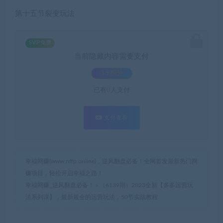
第十五节裂变玩法
SVIP免费
当前隐藏内容需要支付
3.9积分
已有
0
人支付
支付查看
幸福网赚(www.nffp.online)，逆风翻盘必备！全网首发最新热门网
赚项目，轻松开启幸福之路！
幸福网赚_逆风翻盘必备！
»
（6139期）2023全新【多多运营玩
法系列课】，最新最全的运营玩法，50节实战教程