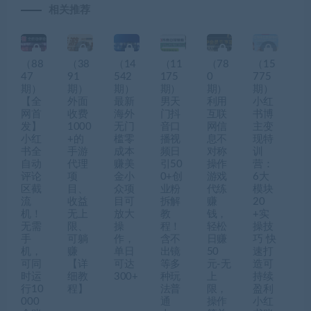
相关推荐
（88
（38
（14
（11
（78
（15
47
91
542
175
0
775
期）
期）
期）
期）
期）
期）
【全
外面
最新
男天
利用
小红
网首
收费
海外
门抖
互联
书博
发】
1000
无门
音口
网信
主变
小红
+的
槛零
播视
息不
现特
书全
手游
成本
频日
对称
训
自动
代理
赚美
引50
操作
营：
评论
项
金小
0+创
游戏
6大
区截
目、
众项
业粉
代练
模块
流
收益
目可
拆解
赚
20
机！
无上
放大
教
钱，
+实
无需
限、
操
程！
轻松
操技
手
可躺
作，
含不
日赚
巧 快
机，
赚
单日
出镜
50
速打
可同
【详
可达
等多
元-无
造可
时运
细教
300+
种玩
上
持续
行10
程】
法普
限，
盈利
000
通
操作
小红