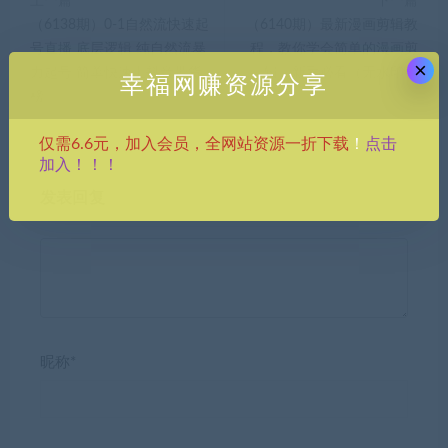
上一篇
下一篇
（6138期）0-1自然流快速起
（6140期）最新漫画剪辑教
号直播 底层逻辑 纯自然流暴
程，教你学会简单的漫画剪
×
力起号 简单快速上抖音带货
辑，新手必看（无水印）
幸福网赚资源分享
榜
点击
仅需6.6元，加入会员，全网站资源一折下载
！
加入！！！
发表回复
昵称*