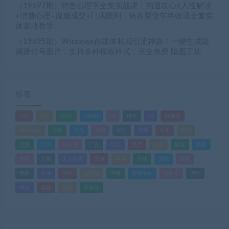
（19697期）销售心理学全集实战课｜沟通攻心+人性解读
+消费心理+说服成交+门店陈列，拓客裂变年终收现全套实
体落地教学
（19695期）Windows自媒体私域引流神器！一键生成隐
藏微信号图片，支持多种模板样式，完全免费 隐图工坊
标签
520
618
2025
Adobe
AI
PDF
ps
PS插件
Windows
下载
优化
剪辑
原创
变现
头条
实战
实操
小白
小红书
广告
引流
快手
抖音
搬运
摄影
教程
文案
无人直播
无脑
流量
游戏
滤镜
爆款
电商
直播
矩阵
短视频
网赚
蓝海项目
视频号
课程
赚钱
运营
闲鱼
零基础