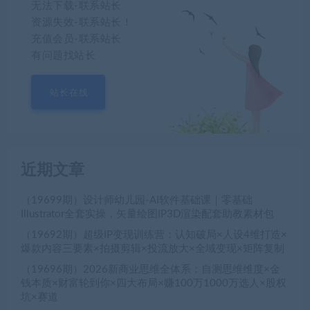
无法下载-联系站长
资源失效-联系站长！
充值会员-联系站长
有问题找站长
站长在线
近期文章
（19699期）设计师幼儿园-AI软件基础课｜零基础
Illustrator全套实操，矢量绘图IP3D渲染配套助教素材包
（19692期）超级IP变现训练营：认知破局×人设4维打造×
爆款内容三要素×拍摄剪辑×投流放大×全域变现×矩阵复制
（19696期）2026新商业思维全体系：自测思维维度×金
钱本质×财富轮到你×四大布局×赚100万1000万选人×股权
坑×赛道