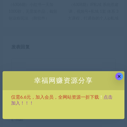
（6306期）小红书一天加
（6308期）IP私域 系统搭建
1000群，无需发作品，截留
课，视频号+私域 1套 体系 3
创业粉玩法 （附软件）
大课程，打通你的个人ip私域
发表回复
×
幸福网赚资源分享
昵称*
点击
仅需6.6元，加入会员，全网站资源一折下载
！
加入！！！
E-mail*