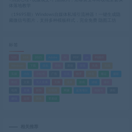
体落地教学
（19695期）Windows自媒体私域引流神器！一键生成隐
藏微信号图片，支持多种模板样式，完全免费 隐图工坊
标签
520
618
2025
Adobe
AI
PDF
ps
PS插件
Windows
下载
优化
剪辑
原创
变现
头条
实战
实操
小白
小红书
广告
引流
快手
抖音
搬运
摄影
教程
文案
无人直播
无脑
流量
游戏
滤镜
爆款
电商
直播
矩阵
短视频
网赚
蓝海项目
视频号
课程
赚钱
运营
闲鱼
零基础
相关推荐