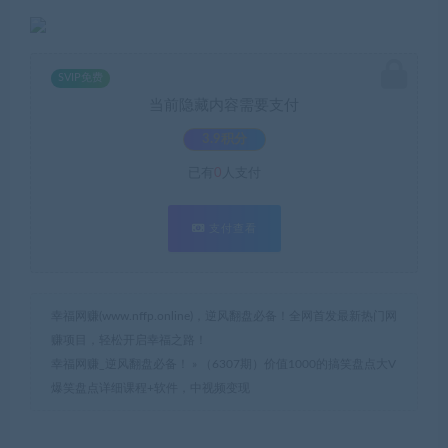
SVIP免费
当前隐藏内容需要支付
3.9积分
已有
0
人支付
支付查看
幸福网赚(www.nffp.online)，逆风翻盘必备！全网首发最新热门网
赚项目，轻松开启幸福之路！
幸福网赚_逆风翻盘必备！
»
（6307期）价值1000的搞笑盘点大V
爆笑盘点详细课程+软件，中视频变现