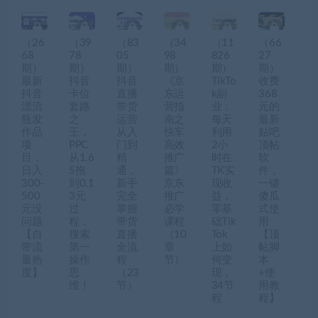
（26
（39
（83
（34
（11
（66
68
78
05
98
826
27
期）
期）
期）
期）
期）
期）
最新
抖音
抖音
《京
TikTo
收费
抖音
卡位
直播
东运
k副
368
漂流
套路
带货
营指
业：
元的
瓶发
之
运营
南之
每天
最新
作品
王，
从入
快车
利用
贴吧
项
PPC
门到
高效
2小
顶帖
目，
从1.6
精
推广
时在
软
日入
5拖
通，
篇》
TK实
件，
300-
到0.1
新手
京东
现收
一键
500
3元
完全
推广
益，
傻瓜
元没
过
掌握
必学
零基
式使
问题
程，
带货
课程
础Tik
用
【自
搜索
直播
（10
Tok
【顶
带流
第一
全流
章
上如
帖脚
量热
操作
程
节）
何变
本
度】
思
（23
现，
+使
维！
节）
34节
用教
程
程】