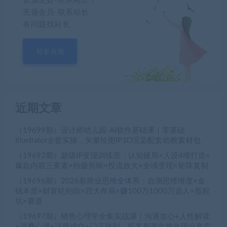
资源失效-联系站长！
充值会员-联系站长
有问题找站长
站长在线
近期文章
（19699期）设计师幼儿园-AI软件基础课｜零基础
Illustrator全套实操，矢量绘图IP3D渲染配套助教素材包
（19692期）超级IP变现训练营：认知破局×人设4维打造×
爆款内容三要素×拍摄剪辑×投流放大×全域变现×矩阵复制
（19696期）2026新商业思维全体系：自测思维维度×金
钱本质×财富轮到你×四大布局×赚100万1000万选人×股权
坑×赛道
（19697期）销售心理学全集实战课｜沟通攻心+人性解读
+消费心理+说服成交+门店陈列，拓客裂变年终收现全套实