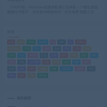
体落地教学
（19695期）Windows自媒体私域引流神器！一键生成隐
藏微信号图片，支持多种模板样式，完全免费 隐图工坊
标签
520
618
2025
Adobe
AI
PDF
ps
PS插件
Windows
下载
优化
剪辑
原创
变现
头条
实战
实操
小白
小红书
广告
引流
快手
抖音
搬运
摄影
教程
文案
无人直播
无脑
流量
游戏
滤镜
爆款
电商
直播
矩阵
短视频
网赚
蓝海项目
视频号
课程
赚钱
运营
闲鱼
零基础
相关推荐