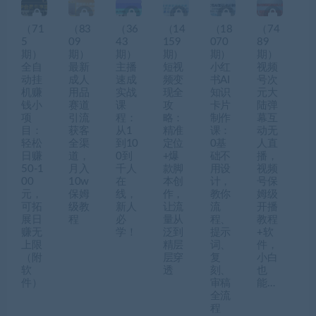
（71
（83
（36
（14
（18
（74
5
09
43
159
070
89
期）
期）
期）
期）
期）
期）
全自
最新
主播
短视
小红
视频
动挂
成人
速成
频变
书AI
号次
机赚
用品
实战
现全
知识
元大
钱小
赛道
课
攻
卡片
陆弹
项
引流
程：
略：
制作
幕互
目：
获客
从1
精准
课：
动无
轻松
全渠
到10
定位
0基
人直
日赚
道，
0到
+爆
础不
播，
50-1
月入
千人
款脚
用设
视频
00
10w
在
本创
计，
号保
元，
保姆
线，
作，
教你
姆级
可拓
级教
新人
让流
流
开播
展日
程
必
量从
程、
教程
赚无
学！
泛到
提示
+软
上限
精层
词、
件，
（附
层穿
复
小白
软
透
刻、
也
件）
审稿
能…
全流
程