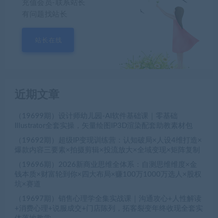
充值会员-联系站长
有问题找站长
站长在线
近期文章
（19699期）设计师幼儿园-AI软件基础课｜零基础
Illustrator全套实操，矢量绘图IP3D渲染配套助教素材包
（19692期）超级IP变现训练营：认知破局×人设4维打造×
爆款内容三要素×拍摄剪辑×投流放大×全域变现×矩阵复制
（19696期）2026新商业思维全体系：自测思维维度×金
钱本质×财富轮到你×四大布局×赚100万1000万选人×股权
坑×赛道
（19697期）销售心理学全集实战课｜沟通攻心+人性解读
+消费心理+说服成交+门店陈列，拓客裂变年终收现全套实