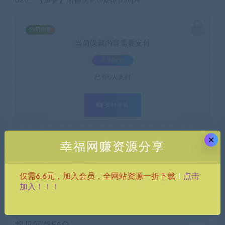
026、【重要】店铺优化6项细节.mp4
SVIP免费
当前隐藏内容需要支付
3.9积分
已有
0
人支付
支付查看
×
幸福网赚资源分享
幸福网赚(www.nffp.online)，逆风翻盘必备！全网首发最新热门网
赚项目，轻松开启幸福之路！
幸福网赚_逆风翻盘必备！
»
（9702期）2024抖店有货源运营
点击
仅需6.6元，加入会员，全网站资源一折下载
！
课：全流程可控，利润可控，不会违规，按部就班持续经营
加入！！！