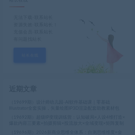
站长在线
无法下载-联系站长
资源失效-联系站长！
充值会员-联系站长
有问题找站长
站长在线
近期文章
（19699期）设计师幼儿园-AI软件基础课｜零基础
Illustrator全套实操，矢量绘图IP3D渲染配套助教素材包
（19692期）超级IP变现训练营：认知破局×人设4维打造×
爆款内容三要素×拍摄剪辑×投流放大×全域变现×矩阵复制
（19696期）2026新商业思维全体系：自测思维维度×金