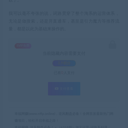
数了。
我可以毫不夸张的说，词路贯穿了整个淘系的运营体系，
无论是做搜索，还是开直通车，甚至是引力魔方等推荐流
量，都是以此为基础来操作的。
SVIP免费
当前隐藏内容需要支付
3.9积分
已有
0
人支付
支付查看
幸福网赚(www.nffp.online)，逆风翻盘必备！全网首发最新热门网
赚项目，轻松开启幸福之路！
幸福网赚_逆风翻盘必备！
»
（6318期）淘宝运营-词路系列课：