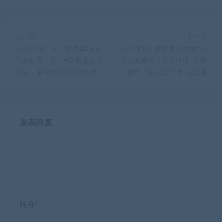
上一篇
下一篇
（6317期）千川暴力单场·起
（6319期）拼多多·跨境temu
号实战课：千川+自然流起号
运营实操营：开店注册·选品·
实战， 解密核心算法6件套
核价上架·日出千单·实战课
发表回复
昵称*