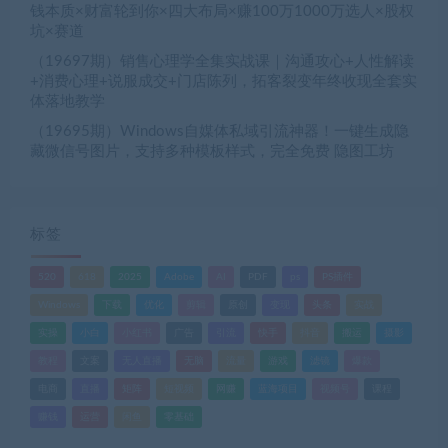
钱本质×财富轮到你×四大布局×赚100万1000万选人×股权
坑×赛道
（19697期）销售心理学全集实战课｜沟通攻心+人性解读
+消费心理+说服成交+门店陈列，拓客裂变年终收现全套实
体落地教学
（19695期）Windows自媒体私域引流神器！一键生成隐
藏微信号图片，支持多种模板样式，完全免费 隐图工坊
标签
520
618
2025
Adobe
AI
PDF
ps
PS插件
Windows
下载
优化
剪辑
原创
变现
头条
实战
实操
小白
小红书
广告
引流
快手
抖音
搬运
摄影
教程
文案
无人直播
无脑
流量
游戏
滤镜
爆款
电商
直播
矩阵
短视频
网赚
蓝海项目
视频号
课程
赚钱
运营
闲鱼
零基础