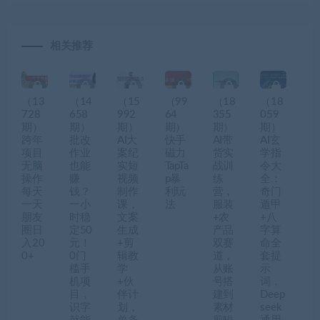
相关推荐
（13
（14
（15
（99
（18
（18
728
658
992
64
355
059
期）
期）
期）
期）
期）
期）
跨年
批改
AI大
快手
AI带
AI玄
项目
作业
案纪
磁力
货实
学指
无脑
也能
实短
TapTa
战训
令大
操作
赚
视频
p暴
练
全：
每天
钱？
制作
利玩
营，
奇门
一天
一小
课，
法
服装
遁甲
朋友
时稳
文案
+农
+八
圈日
定50
生成
产品
字算
入20
元！
+剪
双赛
命全
0+
0门
辑教
道，
套提
槛手
学
从账
示
机项
+伙
号搭
词，
目，
伴计
建到
Deep
识字
划，
素材
seek