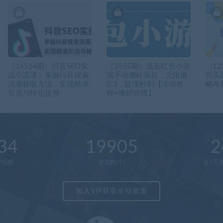
（16514期）抖音SEO实
（3555期）最新红包小游
（1
战引流课：掌握抖音搜索
戏手动搬砖项目，无限撸
营实
流量获取方法，实现精准
0.3，提现秒到【详细教
略布
引流与转化提升
程+搬砖游戏】
34
19905
2
户总数
资源数(个)
近7天更
加入VIP获取全站资源