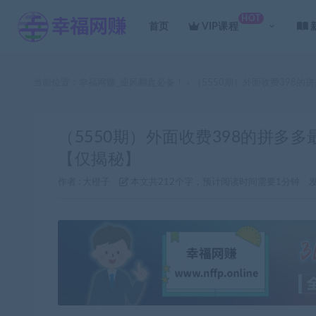
HOT
首页
VIP课程
当前位置：
幸福网赚_逆风翻盘必备！
（5550期）外面收费398的
>
（5550期）外面收费398的拼多多
【仅揭秘】
作者 :
大橙子
本文共212个字，预计阅读时间需要1分钟