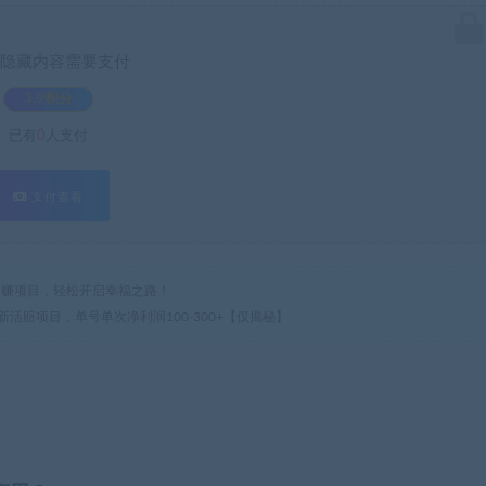
隐藏内容需要支付
3.9积分
已有
0
人支付
支付查看
热门网赚项目，轻松开启幸福之路！
新活赔项目，单号单次净利润100-300+【仅揭秘】