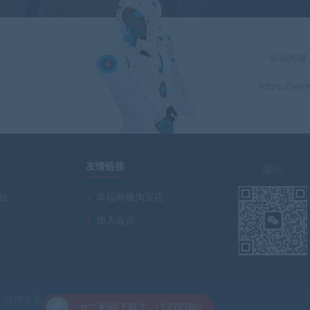
「幸福网赚
https://www
」
友情链接
微信
项目
幸福网赚淘宝店
加入会员
软件安装乐园
了 （13393期）