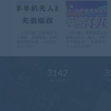
（11062期）手机快手无
（2929期）最新快看点无
人播剧，无需硬改，轻松
脑搬运玩法，每天一小时
解决版权问题，小白轻松
单号收益40+，批量操作
日入5000+
日入200-1000+
3142
3
本站运营(天)
用