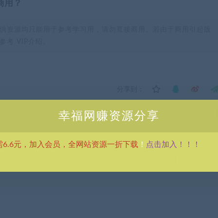
商用？
供资源均只能用于参考学习用，请勿直接商用。若由于商用引起版
考 VIP介绍。
分享到：
幸福网赚资源分享
下
点击加入！！！
需6.6元，加入会员，全网站资源一折下载
！
速引爆
（5551期）外面收费2980的天龙八部2全自动挂机项目，单
10R项目【教学视频+脚