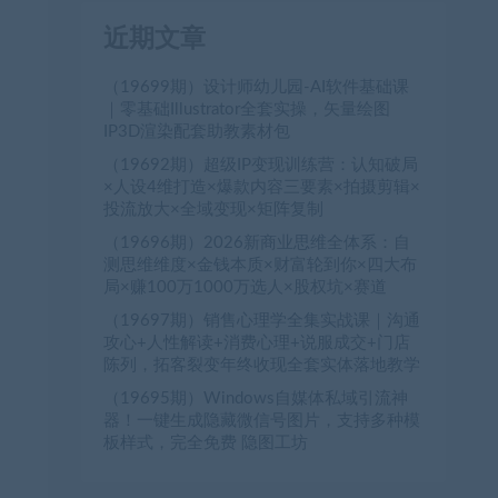
近期文章
（19699期）设计师幼儿园-AI软件基础课
｜零基础Illustrator全套实操，矢量绘图
IP3D渲染配套助教素材包
（19692期）超级IP变现训练营：认知破局
×人设4维打造×爆款内容三要素×拍摄剪辑×
投流放大×全域变现×矩阵复制
（19696期）2026新商业思维全体系：自
测思维维度×金钱本质×财富轮到你×四大布
局×赚100万1000万选人×股权坑×赛道
（19697期）销售心理学全集实战课｜沟通
攻心+人性解读+消费心理+说服成交+门店
陈列，拓客裂变年终收现全套实体落地教学
（19695期）Windows自媒体私域引流神
器！一键生成隐藏微信号图片，支持多种模
板样式，完全免费 隐图工坊