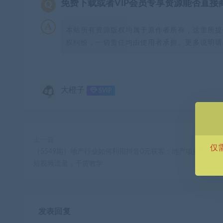
免费下载或者VIP会员专享资源能否直接
本站所有资源版权均属于原作者所有，这里所提
权纠纷，一切责任均由使用者承担。更多说明请参
大橙子
SVIP
上一篇
仅
（5549期）地产行业如何利用抖音0元获客：地产项目0-1快
短视频流量，干货教学
发表回复