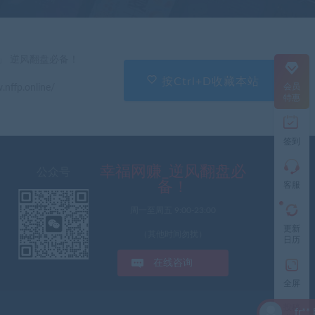
直
」 逆风翻盘必备！
接
说
按Ctrl+D收藏本站
会员
.nffp.online/
出
特惠
您
的
需
签到
求
切
记
幸福网赚_逆风翻盘必
公众号
带
备！
客服
上
资
周一至周五 9:00-23:00
源
更新
连
（其他时间勿扰）
日历
接
与
在线咨询
问
题
全屏
投稿
fr** 刚刚下载了 （1
工