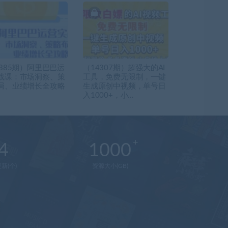
2385期）阿里巴巴运
（14307期）超强大的AI
战课：市场洞察、策
工具，免费无限制，一键
局、业绩增长全攻略
生成原创中视频，单号日
入1000+，小…
4
1000
新(个)
资源大小(GB)
在
线
客
服