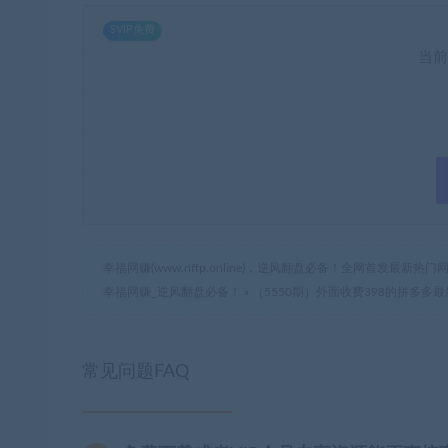
SVIP免费
当前
幸福网赚(www.nffp.online)，逆风翻盘必备！全网首发最新
幸福网赚_逆风翻盘必备！
»
（5550期）外面收费398的拼多多最
常见问题FAQ