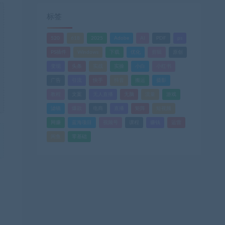
标签
520
618
2025
Adobe
AI
PDF
ps
PS插件
Windows
下载
优化
剪辑
原创
变现
头条
实战
实操
小白
小红书
广告
引流
快手
抖音
搬运
摄影
教程
文案
无人直播
无脑
流量
游戏
滤镜
爆款
电商
直播
矩阵
短视频
网赚
蓝海项目
视频号
课程
赚钱
运营
闲鱼
零基础