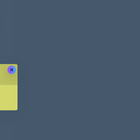
×
一篇
窗口
本】