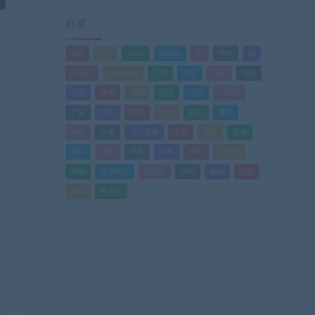
标签
520
618
2025
Adobe
AI
PDF
ps
PS插件
Windows
下载
优化
剪辑
原创
变现
头条
实战
实操
小白
小红书
广告
引流
快手
抖音
搬运
摄影
教程
文案
无人直播
无脑
流量
游戏
滤镜
爆款
电商
直播
矩阵
短视频
网赚
蓝海项目
视频号
课程
赚钱
运营
闲鱼
零基础