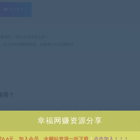
支付查看
热门网赚项目，轻松开启幸福之路！
益，日入200保姆级教程，自媒体小白无脑操作
商用？
供资源均只能用于参考学习用，请勿直接商用。若由于商用引起版
幸福网赚资源分享
考 VIP介绍。
点击加入！！！
需6.6元，加入会员，全网站资源一折下载
！