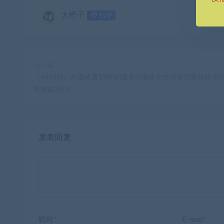
大橙子
SVIP
上一篇
（6453期）外面收费1980的最新JJ麻将全自动撸话费挂机项
机收益200+
发表回复
昵称*
E-mail*