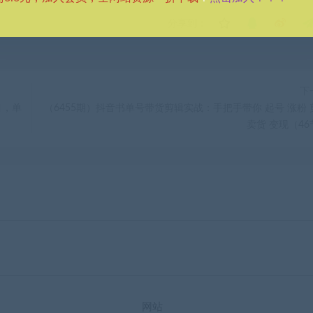
分享到：
下
目，单
（6455期）抖音书单号带货剪辑实战：手把手带你 起号 涨粉 
卖货 变现（46
网站