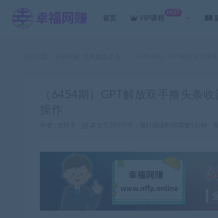
HOT
首页
VIP课程
当前位置：
幸福网赚_逆风翻盘必备！
（6454期）GPT解放双手
>
（6454期）GPT解放双手撸头条
操作
作者 :
大橙子
本文共289个字，预计阅读时间需要1分钟