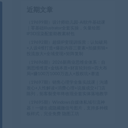
近期文章
（19699期）设计师幼儿园-AI软件基础课
｜零基础Illustrator全套实操，矢量绘图
IP3D渲染配套助教素材包
（19692期）超级IP变现训练营：认知破局
×人设4维打造×爆款内容三要素×拍摄剪辑×
投流放大×全域变现×矩阵复制
（19696期）2026新商业思维全体系：自
测思维维度×金钱本质×财富轮到你×四大布
局×赚100万1000万选人×股权坑×赛道
（19697期）销售心理学全集实战课｜沟通
攻心+人性解读+消费心理+说服成交+门店
陈列，拓客裂变年终收现全套实体落地教学
（19695期）Windows自媒体私域引流神
器！一键生成隐藏微信号图片，支持多种模
板样式，完全免费 隐图工坊