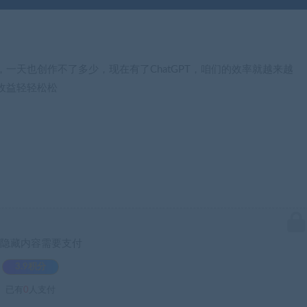
一天也创作不了多少，现在有了ChatGPT，咱们的效率就越来越
收益轻轻松松
隐藏内容需要支付
3.9积分
已有
0
人支付