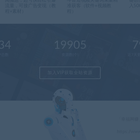
闻搬运，起号快轻松引爆
斗音短视频关键词采集精
键创
流量，可接广告变现（教
准获客（软件+视频教
入50
程+素材）
程）
34
19905
7
户总数
资源数(个)
近7天更
加入VIP获取全站资源
「幸福网赚
https://www
」