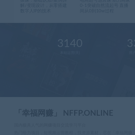
操课：基础认知/案例拆
电商起号运营课 助力商家
解/变现设计，从零搭建
0-1突破自然流起号 直播
数字人IP的技术
间从0到10w过程
3140
3
本站运营(天)
用
「幸福网赚」 NFFP.ONLINE
国内极具人气的网赚项目交流学习平台
热门给力项目，短视频运营教程，找资源素材，尽在「幸福网赚