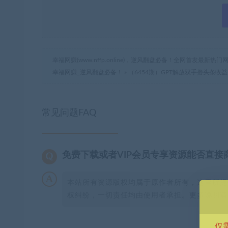
幸福网赚(www.nffp.online)，逆风翻盘必备！全网首发最新
幸福网赚_逆风翻盘必备！
»
（6454期）GPT解放双手撸头条收
常见问题FAQ
免费下载或者VIP会员专享资源能否直接
本站所有资源版权均属于原作者所有，这里所提
权纠纷，一切责任均由使用者承担。更多说明请参
仅