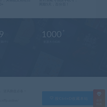
作，头条图文轻松日
音封禁账号强捞手机号，
0+
周期5天，百分百！
9
1000
新(个)
资源大小(GB)
在
线
客
服
直
」 逆风翻盘必备！
接
说
按Ctrl+D收藏本站
会员
.nffp.online/
出
特惠
您