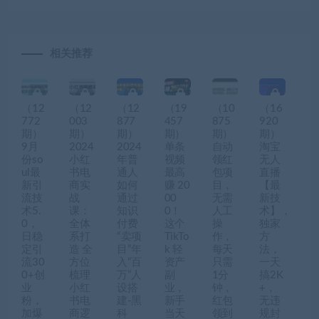
相关推荐
（12
（12
（12
（19
（10
（16
772
003
877
457
875
920
期）
期）
期）
期）
期）
期）
9月
2024
2024
单条
自动
淘宝
份so
小红
年普
视频
领红
无人
ul最
书电
通人
最高
包项
直播
新引
商实
如何
赚 20
目，
【最
流技
战
通过
00
无需
新技
术5.
课：
知识
0！
人工
术】，
0，
全体
付费
这个
操
独家
日稳
系打
“卖项
TikTo
作，
方
定引
造 全
目”年
k 轻
每天
法，
流30
方位
入“百
资产
只需
一天
0+创
梳理
万”人
副
1分
搞2K
业
小红
设搭
业，
钟，
+，
粉，
书电
建-黑
新手
红包
无违
加爆
商逻
科
当天
领到
规封