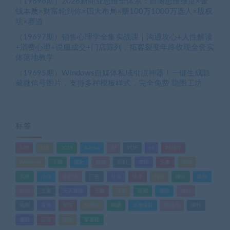
（19696期）2026新商业思维全体系：自测思维维度×金
钱本质×财富轮到你×四大布局×赚100万1000万选人×股权
坑×赛道
（19697期）销售心理学全集实战课｜沟通攻心+人性解读
+消费心理+说服成交+门店陈列，拓客裂变年终收现全套实
体落地教学
（19695期）Windows自媒体私域引流神器！一键生成隐
藏微信号图片，支持多种模板样式，完全免费 隐图工坊
标签
520
618
2025
Adobe
AI
PDF
ps
PS插件
Windows
下载
优化
剪辑
原创
变现
头条
实战
实操
小白
小红书
广告
引流
快手
抖音
搬运
摄影
教程
文案
无人直播
无脑
流量
游戏
滤镜
爆款
电商
直播
矩阵
短视频
网赚
蓝海项目
视频号
课程
赚钱
运营
闲鱼
零基础