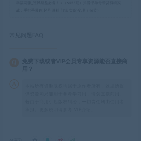
幸福网赚_逆风翻盘必备！
»
（6455期）抖音书单号带货剪辑实
战：手把手带你 起号 涨粉 剪辑 卖货 变现（46节）
常见问题FAQ
免费下载或者VIP会员专享资源能否直接商
用？
本站所有资源版权均属于原作者所有，这里所提
供资源均只能用于参考学习用，请勿直接商用。
若由于商用引起版权纠纷，一切责任均由使用者
承担。更多说明请参考 VIP介绍。
分享到：