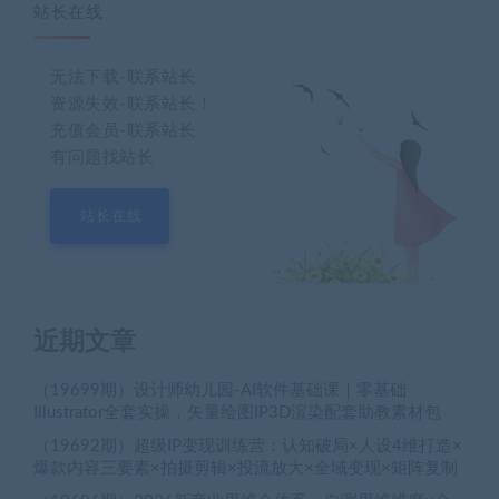
站长在线
无法下载-联系站长
资源失效-联系站长！
充值会员-联系站长
有问题找站长
站长在线
近期文章
（19699期）设计师幼儿园-AI软件基础课｜零基础
Illustrator全套实操，矢量绘图IP3D渲染配套助教素材包
（19692期）超级IP变现训练营：认知破局×人设4维打造×
爆款内容三要素×拍摄剪辑×投流放大×全域变现×矩阵复制