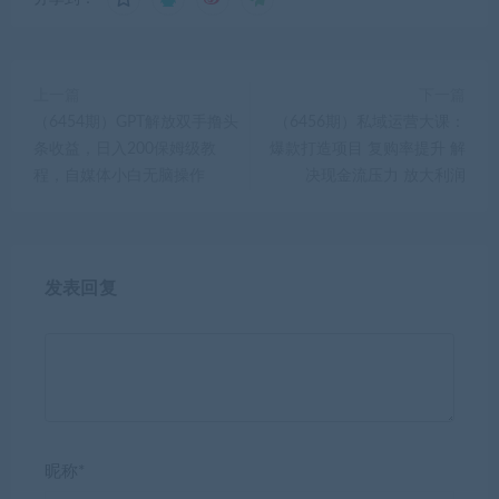
上一篇
下一篇
（6454期）GPT解放双手撸头
（6456期）私域运营大课：
条收益，日入200保姆级教
爆款打造项目 复购率提升 解
程，自媒体小白无脑操作
决现金流压力 放大利润
发表回复
昵称*