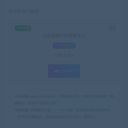
起名软件已备好
SVIP免费
当前隐藏内容需要支付
3.9积分
已有
0
人支付
支付查看
幸福网赚(www.nffp.online)，逆风翻盘必备！全网首发最新热门网
赚项目，轻松开启幸福之路！
幸福网赚_逆风翻盘必备！
»
（6512期）宝宝起名虚拟资源变现，
一部手机无脑操作，蓝海项目轻松日入500+（附软件）