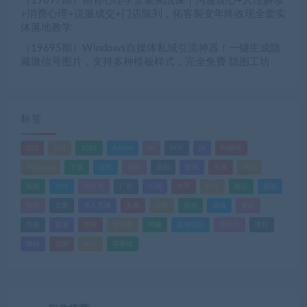
（19697期）销售心理学全集实战课｜沟通攻心+人性解读
+消费心理+说服成交+门店陈列，拓客裂变年终收现全套实
体落地教学
（19695期）Windows自媒体私域引流神器！一键生成隐
藏微信号图片，支持多种模板样式，完全免费 隐图工坊
标签
520
618
2025
Adobe
AI
PDF
ps
PS插件
Windows
下载
优化
剪辑
原创
变现
头条
实战
实操
小白
小红书
广告
引流
快手
抖音
搬运
摄影
教程
文案
无人直播
无脑
流量
游戏
滤镜
爆款
电商
直播
矩阵
短视频
网赚
蓝海项目
视频号
课程
赚钱
运营
闲鱼
零基础