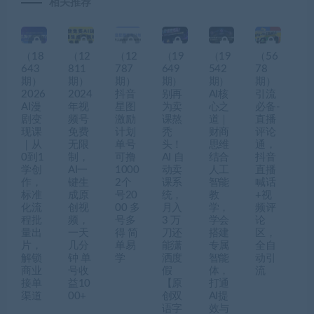
相关推荐
（18
（12
（12
（19
（19
（56
643
811
787
649
542
78
期）
期）
期）
期）
期）
期）
2026
2024
抖音
别再
AI核
引流
AI漫
年视
星图
为卖
心之
必备-
剧变
频号
激励
课熬
道｜
直播
现课
免费
计划
秃
财商
评论
｜从
无限
单号
头！
思维
通，
0到1
制，
可撸
AI 自
结合
抖音
学创
AI一
1000
动卖
人工
直播
作，
键生
2个
课系
智能
喊话
标准
成原
号20
统，
教
+视
化流
创视
00 多
月入
学，
频评
程批
频，
号多
3 万
学会
论
量出
一天
得 简
刀还
搭建
区，
片，
几分
单易
能潇
专属
全自
解锁
钟 单
学
洒度
智能
动引
商业
号收
假
体，
流
接单
益10
【原
打通
渠道
00+
创双
AI提
语字
效与