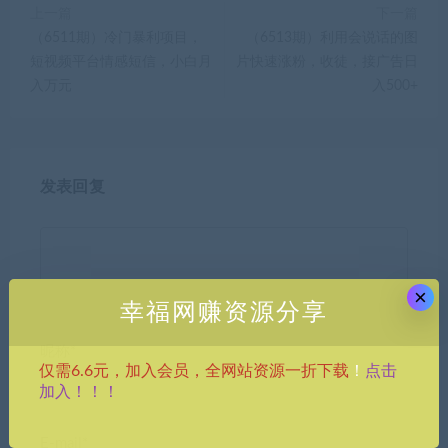
上一篇
下一篇
（6511期）冷门暴利项目，
（6513期）利用会说话的图
短视频平台情感短信，小白月
片快速涨粉，收徒，接广告日
入万元
入500+
发表回复
×
幸福网赚资源分享
昵称*
点击
仅需6.6元，加入会员，全网站资源一折下载
！
加入！！！
E-mail*