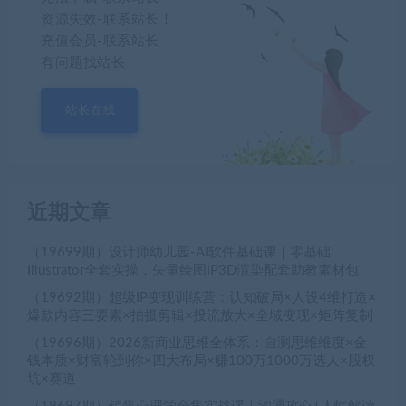
资源失效-联系站长！
充值会员-联系站长
有问题找站长
站长在线
近期文章
（19699期）设计师幼儿园-AI软件基础课｜零基础
Illustrator全套实操，矢量绘图IP3D渲染配套助教素材包
（19692期）超级IP变现训练营：认知破局×人设4维打造×
爆款内容三要素×拍摄剪辑×投流放大×全域变现×矩阵复制
（19696期）2026新商业思维全体系：自测思维维度×金
钱本质×财富轮到你×四大布局×赚100万1000万选人×股权
坑×赛道