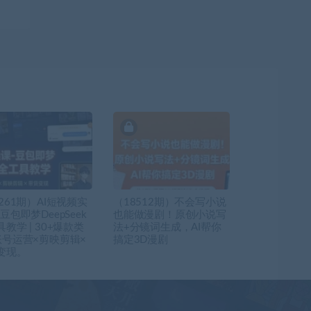
261期）AI短视频实
（18512期）不会写小说
豆包即梦DeepSeek
也能做漫剧！原创小说写
教学 | 30+爆款类
法+分镜词生成，AI帮你
账号运营×剪映剪辑×
搞定3D漫剧
变现。