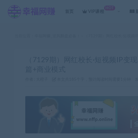
HOT
首页
VIP课程
当前位置：
幸福网赚_逆风翻盘必备！
（7129期）网红校长·短视频
>
（7129期）网红校长·短视频IP
篇+商业模式
作者 :
大橙子
本文共185个字，预计阅读时间需要1分钟