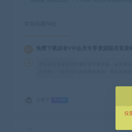
幸福网赚_逆风翻盘必备！
»
（7129期）网红校长·短视频IP变
常见问题FAQ
免费下载或者VIP会员专享资源能否直接
本站所有资源版权均属于原作者所有，这里所提
权纠纷，一切责任均由使用者承担。更多说明请参
大橙子
SVIP
仅
上一篇