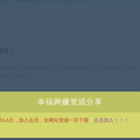
现通关秘笈：短视频篇+直播篇+产品篇+私域篇+商业模式
商用？
供资源均只能用于参考学习用，请勿直接商用。若由于商用引起版
考 VIP介绍。
幸福网赚资源分享
分享到：
点击加入！！！
需6.6元，加入会员，全网站资源一折下载
！
下