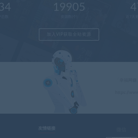
34
19905
4
户总数
资源数(个)
近7天更
加入VIP获取全站资源
「幸福网赚
https://www
」
友情链接
微信