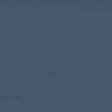
零投入
（7130期）2023短视频·运营精准获客，为企业老板解决获客难
订单等难题（12节
网站
电子邮件和网站