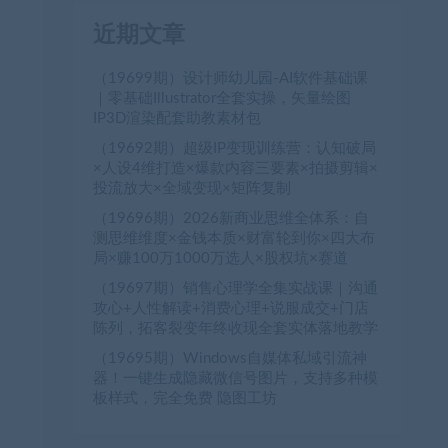
近期文章
（19699期）设计师幼儿园-AI软件基础课
｜零基础Illustrator全套实操，矢量绘图
IP3D渲染配套助教素材包
（19692期）超级IP变现训练营：认知破局
×人设4维打造×爆款内容三要素×拍摄剪辑×
投流放大×全域变现×矩阵复制
（19696期）2026新商业思维全体系：自
测思维维度×金钱本质×财富轮到你×四大布
局×赚100万1000万选人×股权坑×赛道
（19697期）销售心理学全集实战课｜沟通
攻心+人性解读+消费心理+说服成交+门店
陈列，拓客裂变年终收现全套实体落地教学
（19695期）Windows自媒体私域引流神
器！一键生成隐藏微信号图片，支持多种模
板样式，完全免费 隐图工坊