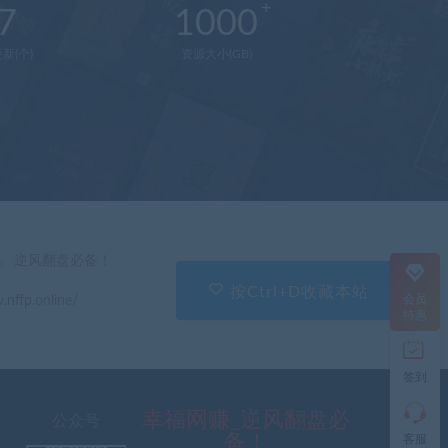
7
1000
新(个)
资源大小(GB)
在
线
客
服
直
」 逆风翻盘必备！
接
说
按Ctrl+D收藏本站
会员
.nffp.online/
出
特惠
您
的
需
签到
求
切
记
幸福网赚_逆风翻盘必
公众号
带
备！
客服