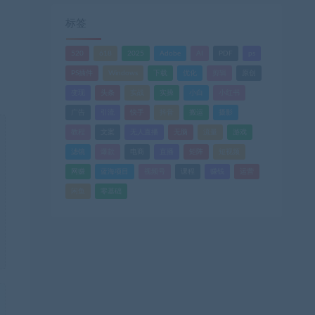
标签
520
618
2025
Adobe
AI
PDF
ps
PS插件
Windows
下载
优化
剪辑
原创
变现
头条
实战
实操
小白
小红书
广告
引流
快手
抖音
搬运
摄影
教程
文案
无人直播
无脑
流量
游戏
滤镜
爆款
电商
直播
矩阵
短视频
网赚
蓝海项目
视频号
课程
赚钱
运营
闲鱼
零基础