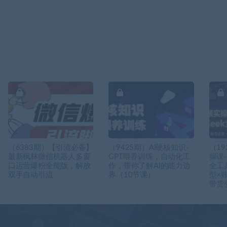
（6383期）【引流必备】
（9425期）AI硬核知识-
（19
最新枫林微信机器人多窗
GPT喂养训练，自动化工
操课-
口运营爆粉全能版，解放
作，带你了解AI的能力边
全工具
双手自动引流
界（10节课）
型×
带货