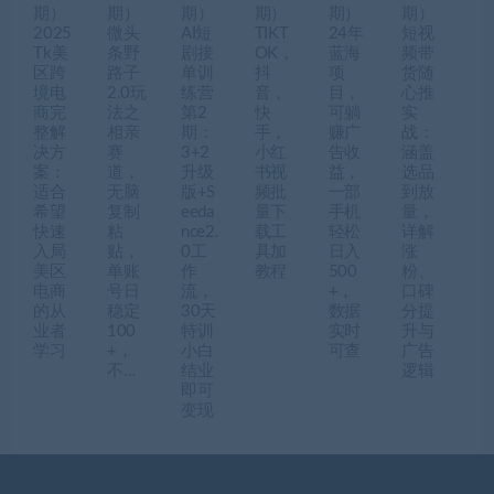
期）
期）
期）
期）
期）
期）
2025
微头
AI短
TIKT
24年
短视
Tk美
条野
剧接
OK，
蓝海
频带
区跨
路子
单训
抖
项
货随
境电
2.0玩
练营
音，
目，
心推
商完
法之
第2
快
可躺
实
整解
相亲
期：
手，
赚广
战：
决方
赛
3+2
小红
告收
涵盖
案：
道，
升级
书视
益，
选品
适合
无脑
版+S
频批
一部
到放
希望
复制
eeda
量下
手机
量，
快速
粘
nce2.
载工
轻松
详解
入局
贴，
0工
具加
日入
涨
美区
单账
作
教程
500
粉、
电商
号日
流，
+，
口碑
的从
稳定
30天
数据
分提
业者
100
特训
实时
升与
学习
+，
小白
可查
广告
不…
结业
逻辑
即可
变现