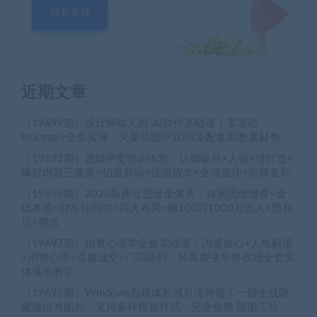
站长在线
近期文章
（19699期）设计师幼儿园-AI软件基础课｜零基础
Illustrator全套实操，矢量绘图IP3D渲染配套助教素材包
（19692期）超级IP变现训练营：认知破局×人设4维打造×
爆款内容三要素×拍摄剪辑×投流放大×全域变现×矩阵复制
（19696期）2026新商业思维全体系：自测思维维度×金
钱本质×财富轮到你×四大布局×赚100万1000万选人×股权
坑×赛道
（19697期）销售心理学全集实战课｜沟通攻心+人性解读
+消费心理+说服成交+门店陈列，拓客裂变年终收现全套实
体落地教学
（19695期）Windows自媒体私域引流神器！一键生成隐
藏微信号图片，支持多种模板样式，完全免费 隐图工坊