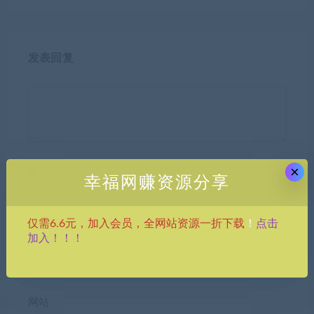
发表回复
×
昵称*
幸福网赚资源分享
点击
仅需6.6元，加入会员，全网站资源一折下载
！
加入！！！
E-mail*
网站