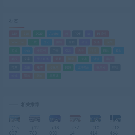
标签
520
618
2025
Adobe
AI
PDF
ps
PS插件
Windows
下载
优化
剪辑
原创
变现
头条
实战
实操
小白
小红书
广告
引流
快手
抖音
搬运
摄影
教程
文案
无人直播
无脑
流量
游戏
滤镜
爆款
电商
直播
矩阵
短视频
网赚
蓝海项目
视频号
课程
赚钱
运营
闲鱼
零基础
相关推荐
（15
（12
（18
（77
（10
（13
807
763
030
14
414
466