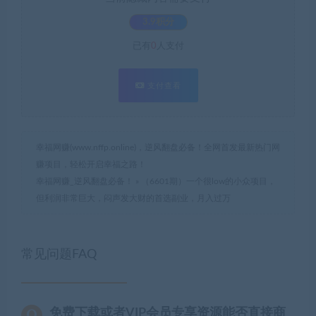
3.9积分
已有
0
人支付
支付查看
幸福网赚(www.nffp.online)，逆风翻盘必备！全网首发最新热门网
赚项目，轻松开启幸福之路！
幸福网赚_逆风翻盘必备！
»
（6601期）一个很low的小众项目，
但利润非常巨大，闷声发大财的首选副业，月入过万
常见问题FAQ
免费下载或者VIP会员专享资源能否直接商