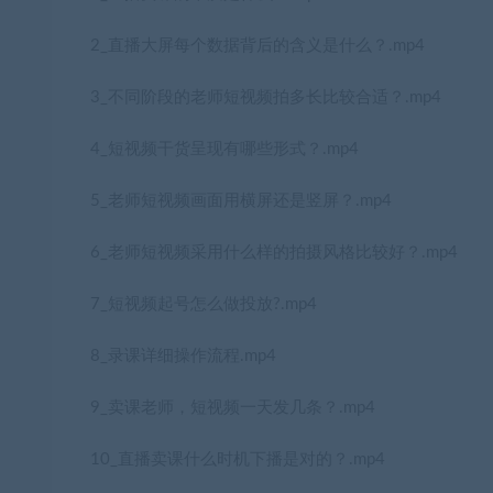
2_直播大屏每个数据背后的含义是什么？.mp4
3_不同阶段的老师短视频拍多长比较合适？.mp4
4_短视频干货呈现有哪些形式？.mp4
5_老师短视频画面用横屏还是竖屏？.mp4
6_老师短视频采用什么样的拍摄风格比较好？.mp4
7_短视频起号怎么做投放?.mp4
8_录课详细操作流程.mp4
9_卖课老师，短视频一天发几条？.mp4
10_直播卖课什么时机下播是对的？.mp4