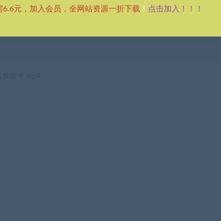
点击加入！！！
需6.6元，加入会员，全网站资源一折下载
！
多次？.mp4