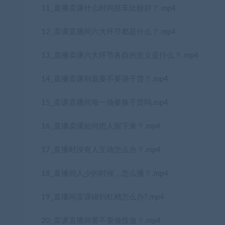
11_直播卖课什么时间挂车比较好？.mp4
12_卖课直播间六大环节都是什么？.mp4
13_直播卖课六大环节各自的意义是什么？.mp4
14_直播卖课到底要不要讲干货？.mp4
15_卖课直播间每一场要换干货吗.mp4
16_直播卖课如何把人留下来？.mp4
17_直播时没有人互动怎么办？.mp4
18_直播间人少的时候，怎么播？.mp4
19_直播间卖课碰到杠精怎么办?.mp4
20_卖课直播间要不要做投放？.mp4