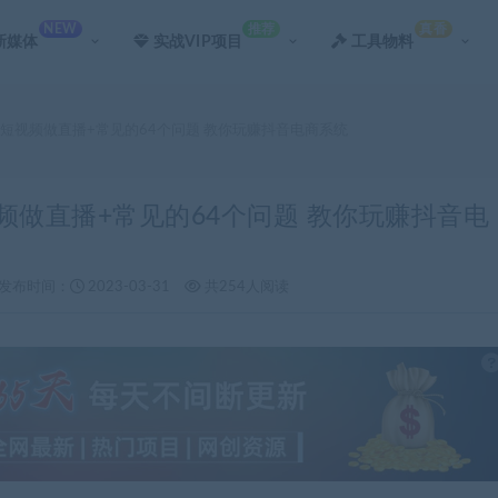
NEW
推荐
真香
新媒体
实战VIP项目
工具物料
，短视频做直播+常见的64个问题 教你玩赚抖音电商系统
频做直播+常见的64个问题 教你玩赚抖音电
发布时间：
2023-03-31
共254人阅读