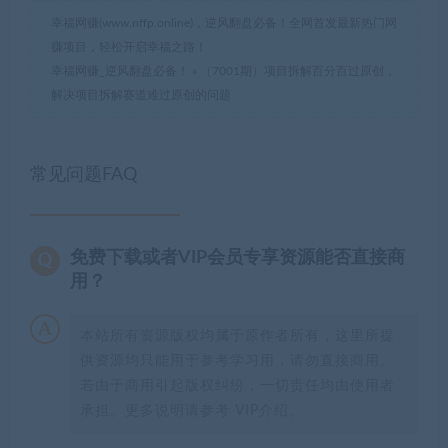
幸福网赚(www.nffp.online)，逆风翻盘必备！全网首发最新热门网
赚项目，轻松开启幸福之路！
幸福网赚_逆风翻盘必备！
»
（7001期）项目拆解百分百过原创，
解决项目拆解赛道难过原创的问题
常见问题FAQ
免费下载或者VIP会员专享资源能否直接商
用？
本站所有资源版权均属于原作者所有，这里所提
供资源均只能用于参考学习用，请勿直接商用。
若由于商用引起版权纠纷，一切责任均由使用者
承担。更多说明请参考 VIP介绍。