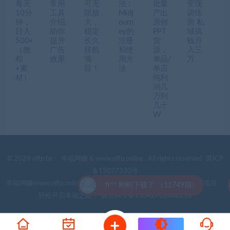
每天
常用
可无
法：
批量
变现
10分
工具
限放
Midj
产出
训练
钟，
介绍,
大，
ourn
原创
营 私
日入
助你
稳定
ey的
PPT
域搞
500+
提升
长久
注册
货
钱月
（教
广告
挂机
和使
源，
入三
程
效果
项
用方
单品/
万
+素
目！
法
单店
材）
纯利
润几
万到
几十
W
© 2024 nffp by -
幸福网赚
& www.nffp.online . All rights reserved
冀ICP
备15027330号
幸福网赚(www.nffp.online)，逆风翻盘必备！全网首发最新热门网赚项目，
fr** 刚刚下载了 （11749期）
轻松开启幸福之路！
冀公网安备13042702000218