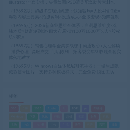
Illustrator全套实操，矢量绘图IP3D渲染配套助教素材包
（19692期）超级IP变现训练营：认知破局×人设4维打造×
爆款内容三要素×拍摄剪辑×投流放大×全域变现×矩阵复制
（19696期）2026新商业思维全体系：自测思维维度×金
钱本质×财富轮到你×四大布局×赚100万1000万选人×股权
坑×赛道
（19697期）销售心理学全集实战课｜沟通攻心+人性解读
+消费心理+说服成交+门店陈列，拓客裂变年终收现全套实
体落地教学
（19695期）Windows自媒体私域引流神器！一键生成隐
藏微信号图片，支持多种模板样式，完全免费 隐图工坊
标签
520
618
2025
Adobe
AI
PDF
ps
PS插件
Windows
下载
优化
剪辑
原创
变现
头条
实战
实操
小白
小红书
广告
引流
快手
抖音
搬运
摄影