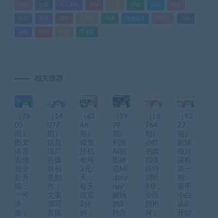
教程
文案
无人直播
无脑
流量
游戏
滤镜
爆款
电商
直播
矩阵
短视频
网赚
蓝海项目
视频号
课程
赚钱
运营
闲鱼
零基础
相关推荐
（76
（14
（61
（39
（18
（92
05
077
46
79
764
27
期）
期）
期）
期）
期）
期）
图文
信息
咸鱼
利用
小红
教辅
语音
流广
挂机
AI制
书虚
项目
表情
告爆
单号
图神
拟项
课程
包全
款创
3元/
器Mi
目特
第一
新升
意制
天，
djour
训班
期：
级，
作：
每天
ney
9.0，
新手
一号
文案
仅需
赚钱
全面
小白
多
撰写
2分
的3
拥抱
从0
发，
套路,
钟，
种方
AI，
开始