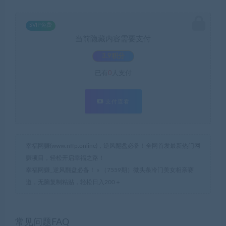
SVIP免费
当前隐藏内容需要支付
3.9积分
已有
0
人支付
支付查看
幸福网赚(www.nffp.online)，逆风翻盘必备！全网首发最新热门网
赚项目，轻松开启幸福之路！
幸福网赚_逆风翻盘必备！
»
（7559期）微头条冷门美女相亲赛
道，无脑复制粘贴，轻松日入200＋
常见问题FAQ