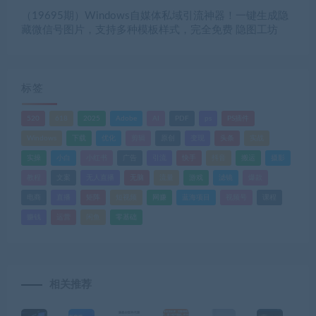
（19695期）Windows自媒体私域引流神器！一键生成隐
藏微信号图片，支持多种模板样式，完全免费 隐图工坊
标签
520
618
2025
Adobe
AI
PDF
ps
PS插件
Windows
下载
优化
剪辑
原创
变现
头条
实战
实操
小白
小红书
广告
引流
快手
抖音
搬运
摄影
教程
文案
无人直播
无脑
流量
游戏
滤镜
爆款
电商
直播
矩阵
短视频
网赚
蓝海项目
视频号
课程
赚钱
运营
闲鱼
零基础
相关推荐