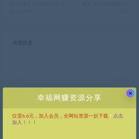
图合照爆火 10分钟教会你 实
项目，单日操作收益100-
操日入300+
300+
发表回复
×
昵称*
幸福网赚资源分享
点击
仅需6.6元，加入会员，全网站资源一折下载
！
加入！！！
E-mail*