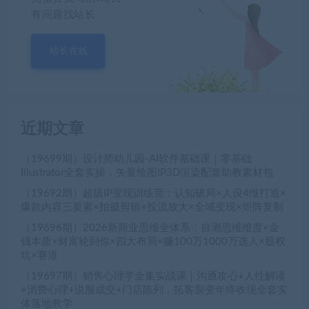
有问题找站长
站长在线
近期文章
（19699期）设计师幼儿园-AI软件基础课｜零基础
Illustrator全套实操，矢量绘图IP3D渲染配套助教素材包
（19692期）超级IP变现训练营：认知破局×人设4维打造×
爆款内容三要素×拍摄剪辑×投流放大×全域变现×矩阵复制
（19696期）2026新商业思维全体系：自测思维维度×金
钱本质×财富轮到你×四大布局×赚100万1000万选人×股权
坑×赛道
（19697期）销售心理学全集实战课｜沟通攻心+人性解读
+消费心理+说服成交+门店陈列，拓客裂变年终收现全套实
体落地教学