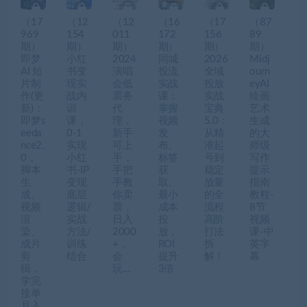
（17
（12
（12
（16
（17
（87
969
154
011
172
156
89
期）
期）
期）
期）
期）
期）
即梦
小红
2024
同城
2026
Midj
AI 短
书变
演唱
投流
全域
ourn
片制
现实
会低
实战
投放
eyAI
作(更
战内
票务
课：
实战
绘画
新)：
训
代
掌握
宝典
艺术
即梦s
课，
理，
视频
5.0：
生成
eeda
0-1
新手
发
从精
的大
nce2.
实现
可上
布、
准起
师级
0，
小红
手，
标签
号到
写作
脚本
书-IP
手把
获
稳定
提示
生
变现
手教
取、
放量
指南
成、
底层
你卖
最小
的全
教程-
视频
逻辑/
票，
成本
流程
8节
渲
实战
日入
投
高阶
视频
染、
方法/
2000
放，
打法
课-中
成片
训练
+，
ROI
拆
英字
剪
结合
会
提升
解！
幕
辑，
玩…
3倍
学完
接单
月入