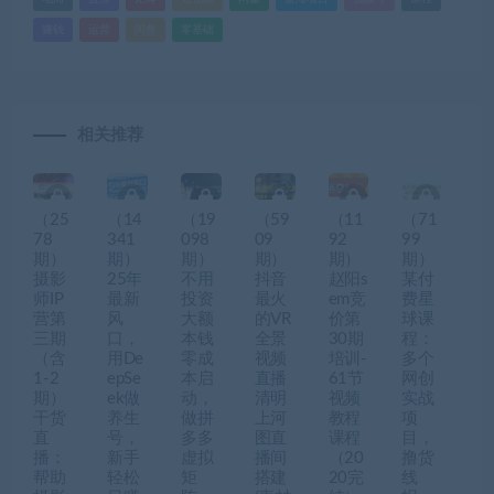
赚钱
运营
闲鱼
零基础
相关推荐
（25
（14
（19
（59
（11
（71
78
341
098
09
92
99
期）
期）
期）
期）
期）
期）
摄影
25年
不用
抖音
赵阳s
某付
师IP
最新
投资
最火
em竞
费星
营第
风
大额
的VR
价第
球课
三期
口，
本钱
全景
30期
程：
（含
用De
零成
视频
培训-
多个
1-2
epSe
本启
直播
61节
网创
期）
ek做
动，
清明
视频
实战
干货
养生
做拼
上河
教程
项
直
号，
多多
图直
课程
目，
播：
新手
虚拟
播间
（20
撸货
帮助
轻松
矩
搭建
20完
线