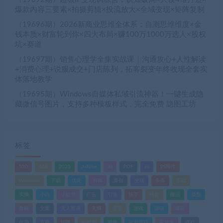
爆款内容三要素×拍摄剪辑×投流放大×全域变现×矩阵复制
（19696期）2026新商业思维全体系：自测思维维度×金
钱本质×财富轮到你×四大布局×赚100万1000万选人×股权
坑×赛道
（19697期）销售心理学全集实战课｜沟通攻心+人性解读
+消费心理+说服成交+门店陈列，拓客裂变年终收现全套实
体落地教学
（19695期）Windows自媒体私域引流神器！一键生成隐
藏微信号图片，支持多种模板样式，完全免费 隐图工坊
标签
520
618
2025
Adobe
AI
PDF
ps
PS插件
Windows
下载
优化
剪辑
原创
变现
头条
实战
实操
小白
小红书
广告
引流
快手
抖音
搬运
摄影
教程
文案
无人直播
无脑
流量
游戏
滤镜
爆款
电商
直播
矩阵
短视频
网赚
蓝海项目
视频号
课程