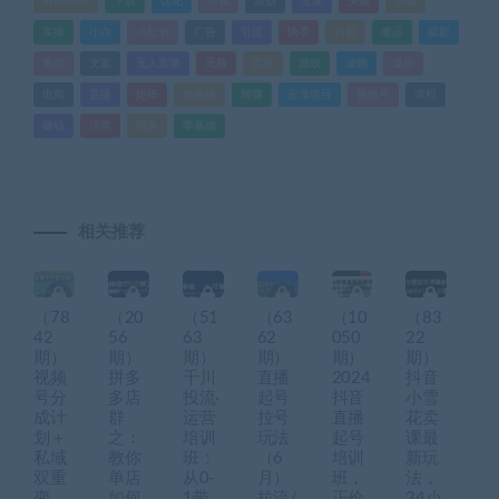
Windows
下载
优化
剪辑
原创
变现
头条
实战
实操
小白
小红书
广告
引流
快手
抖音
搬运
摄影
教程
文案
无人直播
无脑
流量
游戏
滤镜
爆款
电商
直播
矩阵
短视频
网赚
蓝海项目
视频号
课程
赚钱
运营
闲鱼
零基础
相关推荐
（78
（20
（51
（63
（10
（83
42
56
63
62
050
22
期）
期）
期）
期）
期）
期）
视频
拼多
千川
直播
2024
抖音
号分
多店
投流·
起号
抖音
小雪
成计
群
运营
拉号
直播
花卖
划＋
之：
培训
玩法
起号
课最
私域
教你
班：
（6
培训
新玩
双重
单店
从0-
月）
班，
法，
变
如何
1带
拉流/
正价
24小