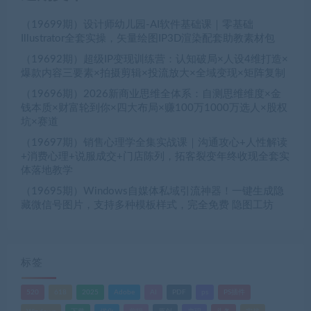
（19699期）设计师幼儿园-AI软件基础课｜零基础
Illustrator全套实操，矢量绘图IP3D渲染配套助教素材包
（19692期）超级IP变现训练营：认知破局×人设4维打造×
爆款内容三要素×拍摄剪辑×投流放大×全域变现×矩阵复制
（19696期）2026新商业思维全体系：自测思维维度×金
钱本质×财富轮到你×四大布局×赚100万1000万选人×股权
坑×赛道
（19697期）销售心理学全集实战课｜沟通攻心+人性解读
+消费心理+说服成交+门店陈列，拓客裂变年终收现全套实
体落地教学
（19695期）Windows自媒体私域引流神器！一键生成隐
藏微信号图片，支持多种模板样式，完全免费 隐图工坊
标签
520
618
2025
Adobe
AI
PDF
ps
PS插件