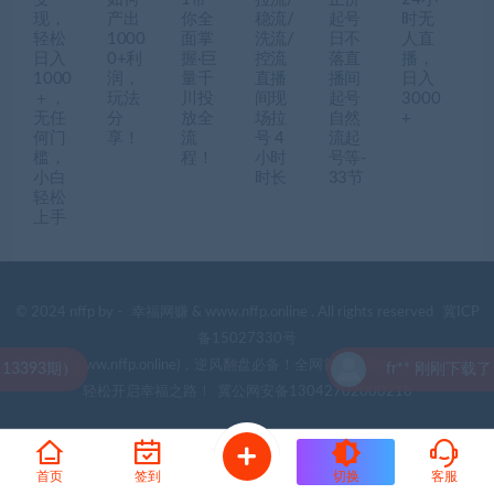
现，
产出
你全
稳流/
起号
时无
轻松
1000
面掌
洗流/
日不
人直
日入
0+利
握·巨
控流
落直
播，
1000
润，
量千
直播
播间
日入
＋，
玩法
川投
间现
起号
3000
无任
分
放全
场拉
自然
+
何门
享！
流
号 4
流起
槛，
程！
小时
号等-
小白
时长
33节
轻松
上手
© 2024 nffp by -
幸福网赚
& www.nffp.online . All rights reserved
冀ICP
备15027330号
幸福网赚(www.nffp.online)，逆风翻盘必备！全网首发最新热门网赚项目，
93期）
fr** 刚刚下载了 （
轻松开启幸福之路！
冀公网安备13042702000218
首页
签到
切换
客服