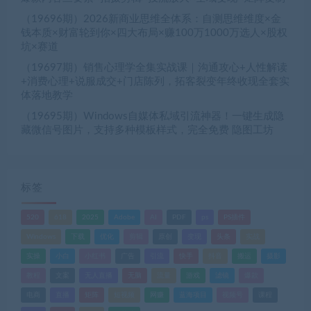
（19696期）2026新商业思维全体系：自测思维维度×金
钱本质×财富轮到你×四大布局×赚100万1000万选人×股权
坑×赛道
（19697期）销售心理学全集实战课｜沟通攻心+人性解读
+消费心理+说服成交+门店陈列，拓客裂变年终收现全套实
体落地教学
（19695期）Windows自媒体私域引流神器！一键生成隐
藏微信号图片，支持多种模板样式，完全免费 隐图工坊
标签
520
618
2025
Adobe
AI
PDF
ps
PS插件
Windows
下载
优化
剪辑
原创
变现
头条
实战
实操
小白
小红书
广告
引流
快手
抖音
搬运
摄影
教程
文案
无人直播
无脑
流量
游戏
滤镜
爆款
电商
直播
矩阵
短视频
网赚
蓝海项目
视频号
课程