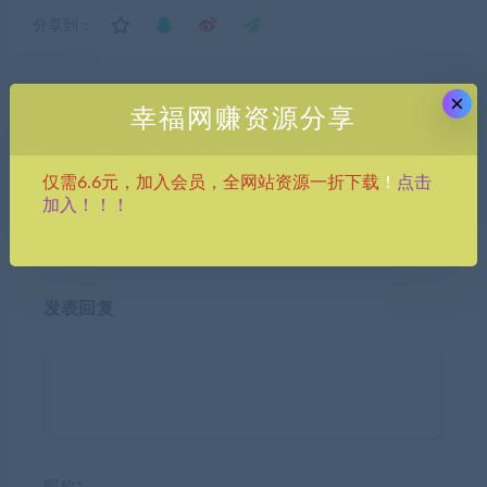
分享到：
×
幸福网赚资源分享
上一篇
下一篇
（8002期）自媒体摄影课，
（8004期）众筹 式发售落地
带你从0到1开始做博主（17
套装，通过众筹制造一个新产
点击
仅需6.6元，加入会员，全网站资源一折下载
！
节课）
品，快速赚钱必备
加入！！！
发表回复