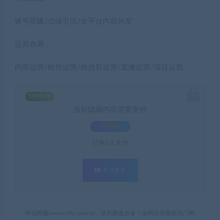
账号搭建/公域引流/全平台内容分发
运营布局：
内容运营/粉丝运营/粉丝群运营/直播运营/项目运营
SVIP免费
当前隐藏内容需要支付
3.9积分
已有
0
人支付
支付查看
幸福网赚(www.nffp.online)，逆风翻盘必备！全网首发最新热门网