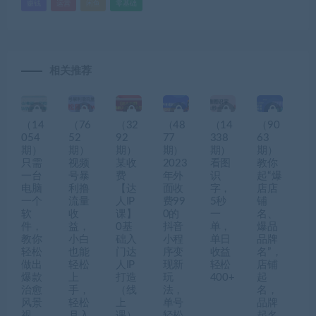
赚钱
运营
闲鱼
零基础
相关推荐
（14
（76
（32
（48
（14
（90
054
52
92
77
338
63
期）
期）
期）
期）
期）
期）
只需
视频
某收
2023
看图
教你
一台
号暴
费
年外
识
起“爆
电脑
利撸
【达
面收
字，
店店
一个
流量
人IP
费99
5秒
铺
软
收
课】
0的
一
名、
件，
益，
0基
抖音
单，
爆品
教你
小白
础入
小程
单日
品牌
轻松
也能
门达
序变
收益
名”，
做出
轻松
人IP
现新
轻松
店铺
爆款
上
打造
玩
400+
起
治愈
手，
（线
法，
名，
风景
轻松
上
单号
品牌
视
月入
课）
轻松
起名