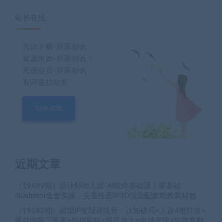
站长在线
无法下载-联系站长
资源失效-联系站长！
充值会员-联系站长
有问题找站长
站长在线
近期文章
（19699期）设计师幼儿园-AI软件基础课｜零基础
Illustrator全套实操，矢量绘图IP3D渲染配套助教素材包
（19692期）超级IP变现训练营：认知破局×人设4维打造×
爆款内容三要素×拍摄剪辑×投流放大×全域变现×矩阵复制