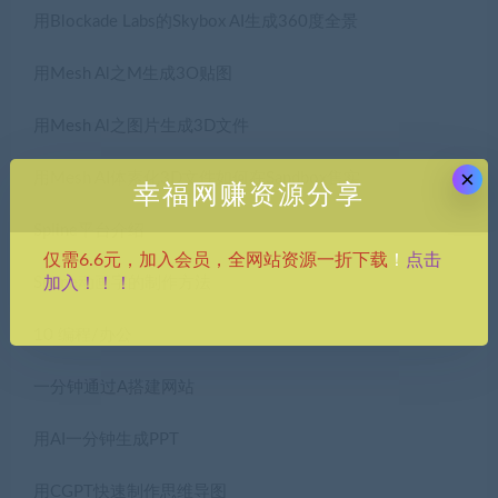
用Blockade Labs的Skybox AI生成360度全景
用Mesh Al之M生成3O贴图
用Mesh Al之图片生成3D文件
×
用Mesh AI体素化3D文件如何在Sandbox售实
幸福网赚资源分享
Spline平台介绍
点击
仅需6.6元，加入会员，全网站资源一折下载
！
加入！！！
Spline动画字的制作方法
10 编程/办公
一分钟通过A搭建网站
用AI一分钟生成PPT
用CGPT快速制作思维导图