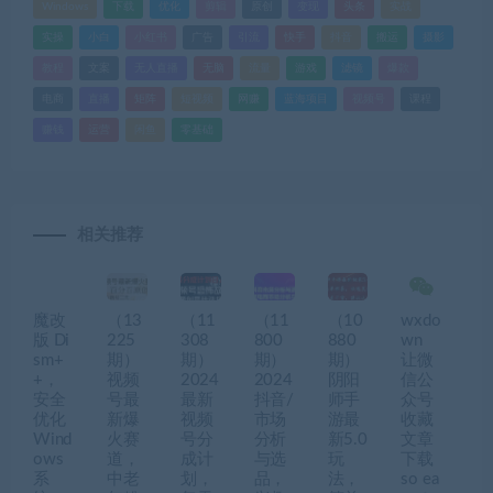
Windows
下载
优化
剪辑
原创
变现
头条
实战
实操
小白
小红书
广告
引流
快手
抖音
搬运
摄影
教程
文案
无人直播
无脑
流量
游戏
滤镜
爆款
电商
直播
矩阵
短视频
网赚
蓝海项目
视频号
课程
赚钱
运营
闲鱼
零基础
相关推荐
魔改
（13
（11
（11
（10
wxdo
版 Di
225
308
800
880
wn
sm+
期）
期）
期）
期）
让微
+，
视频
2024
2024
阴阳
信公
安全
号最
最新
抖音/
师手
众号
优化
新爆
视频
市场
游最
收藏
Wind
火赛
号分
分析
新5.0
文章
ows
道，
成计
与选
玩
下载
系
中老
划，
品，
法，
so ea