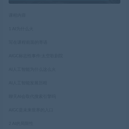
课程内容
1 AI为什么火
写在课程前面的寄语
AIGC标志性事件:太空歌剧院
AI人工智能为什么这么火
AI人工智能发展历程
聊天AI会取代搜索引擎吗
AIGC是未来世界的入口
2 AI的局限性