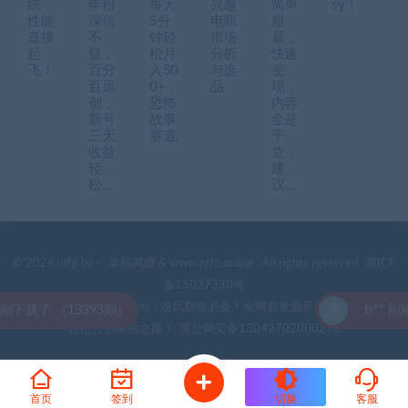
统，
年粉
每天
兴趣
简单
sy！
性能
深信
5分
电商
粗
直接
不
钟轻
市场
暴，
起
疑，
松月
分析
快速
飞！
百分
入50
与选
变
百原
0+，
品
现，
创，
恐怖
内容
新号
故事
全是
三天
赛道,
干
收益
货，
轻
建
松…
议…
© 2024 nffp by -
幸福网赚
& www.nffp.online . All rights reserved
冀ICP
备15027330号
幸福网赚(www.nffp.online)，逆风翻盘必备！全网首发最新热门网赚项目，
13393期）
fr** 刚刚下载了
轻松开启幸福之路！
冀公网安备13042702000218
首页
签到
切换
客服