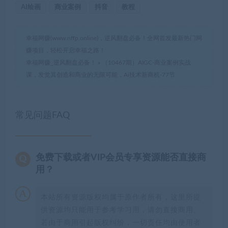
AI绘画
商业案例
抖音
教程
幸福网赚(www.nffp.online)，逆风翻盘必备！全网首发最新热门网
赚项目，轻松开启幸福之路！
幸福网赚_逆风翻盘必备！
»
（10467期）AIGC-商业案例实战
课，发觉其创造和商业的无限可能，Ai技术新商机-77节
常见问题FAQ
免费下载或者VIP会员专享资源能否直接商
用？
本站所有资源版权均属于原作者所有，这里所提
供资源均只能用于参考学习用，请勿直接商用。
若由于商用引起版权纠纷，一切责任均由使用者