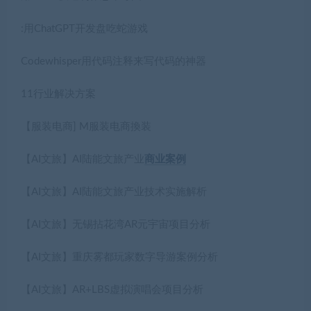
:用ChatGPT开发盘吃蛇游戏
Codewhisper用代码注释来写代码的神器
11行业解决方案
【服装电商] M服装电商換装
【AI文旅】AI陆能文旅产业
商业案例
【AI文旅】AI陆能文旅产业技术实施解析
【AI文旅】无锡拈花湾AR元宇宙项目分析
【AI文旅】重庆雾都玩家数字导游案例分析
【AI文旅】AR+LBS虚拟演唱会项目分析