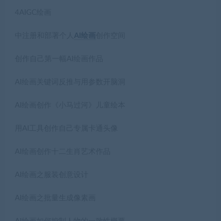
4AIGC绘画
中注册和部署个人
AI绘画
创作空间
创作自己第一幅AI绘画作品
AI绘画关键词反推与用参数开脑洞
AI绘画创作《小马过河》儿童绘本
用AI工具创作自己专属卡通头像
AI绘画创作十二生肖艺术作品
AI绘画之服装创意设计
AI绘画之批量生成像素画