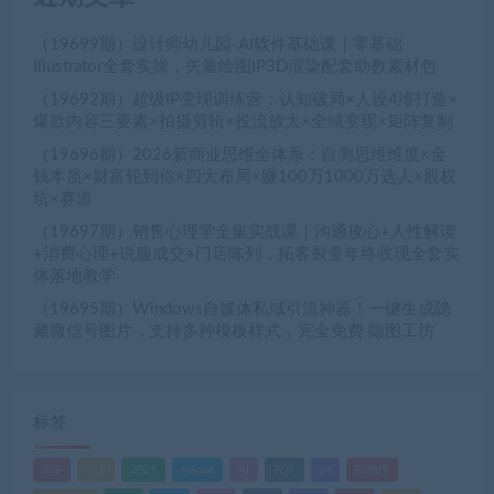
（19699期）设计师幼儿园-AI软件基础课｜零基础
Illustrator全套实操，矢量绘图IP3D渲染配套助教素材包
（19692期）超级IP变现训练营：认知破局×人设4维打造×
爆款内容三要素×拍摄剪辑×投流放大×全域变现×矩阵复制
（19696期）2026新商业思维全体系：自测思维维度×金
钱本质×财富轮到你×四大布局×赚100万1000万选人×股权
坑×赛道
（19697期）销售心理学全集实战课｜沟通攻心+人性解读
+消费心理+说服成交+门店陈列，拓客裂变年终收现全套实
体落地教学
（19695期）Windows自媒体私域引流神器！一键生成隐
藏微信号图片，支持多种模板样式，完全免费 隐图工坊
标签
520
618
2025
Adobe
AI
PDF
ps
PS插件