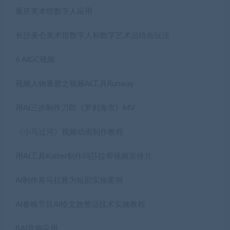
重庆美术馆数字人应用
长沙美仑美术馆数字人和数字艺术品结合玩法
6 AIGC视频
视频人物重塑之视频AI工具Runway
用AI三步制作刀郎《罗刹海市》MV
《小马过河》视频动画制作教程
用AI工具Kaiber制作玛莎拉帮视频宣传片
AI制作喜马拉雅为短剧实操案例
AI春晚节目AI给文旅整活技术实施教程
8AI音频应用