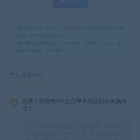
支付查看
幸福网赚(www.nffp.online)，逆风翻盘必备！全网首发最新热门网
赚项目，轻松开启幸福之路！
幸福网赚_逆风翻盘必备！
»
（8073期）一部手机日入300+，实
操轻松月入过万，新手秒懂上手无难点
常见问题FAQ
免费下载或者VIP会员专享资源能否直接商
用？
本站所有资源版权均属于原作者所有，这里所提
供资源均只能用于参考学习用，请勿直接商用。