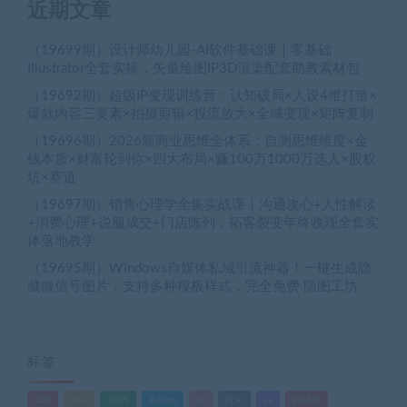
近期文章
（19699期）设计师幼儿园-AI软件基础课｜零基础
Illustrator全套实操，矢量绘图IP3D渲染配套助教素材包
（19692期）超级IP变现训练营：认知破局×人设4维打造×
爆款内容三要素×拍摄剪辑×投流放大×全域变现×矩阵复制
（19696期）2026新商业思维全体系：自测思维维度×金
钱本质×财富轮到你×四大布局×赚100万1000万选人×股权
坑×赛道
（19697期）销售心理学全集实战课｜沟通攻心+人性解读
+消费心理+说服成交+门店陈列，拓客裂变年终收现全套实
体落地教学
（19695期）Windows自媒体私域引流神器！一键生成隐
藏微信号图片，支持多种模板样式，完全免费 隐图工坊
标签
520
618
2025
Adobe
AI
PDF
ps
PS插件