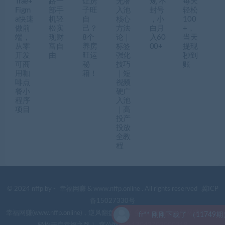
Trae+
路一
让房
无潜
规 不
每天
Figm
部手
子旺
入池
封号
轻松
a快速
机轻
自
核心
，小
100
做前
松实
己？
方法
白月
+，
端，
现财
8个
论｜
入60
当天
从零
富自
养房
标签
00+
提现
开发
由
旺运
强化
秒到
可商
秘
技巧
账
用咖
籍！
｜短
啡点
视频
餐小
硬广
程序
入池
项目
｜高
投产
投放
全教
程
© 2024 nffp by -
幸福网赚
& www.nffp.online . All rights reserved
冀ICP
备15027330号
幸福网赚(www.nffp.online)，逆风翻盘必备！全网首发最新热门网赚项目，
fr** 刚刚下载了 （11749期）