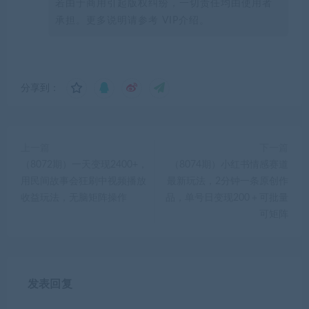
若由于商用引起版权纠纷，一切责任均由使用者
承担。更多说明请参考 VIP介绍。
分享到：
上一篇
下一篇
（8072期）一天变现2400+，
（8074期）小红书情感赛道
用民间故事会狂刷中视频播放
最新玩法，2分钟一条原创作
收益玩法，无脑矩阵操作
品，单号日变现200＋可批量
可矩阵
发表回复