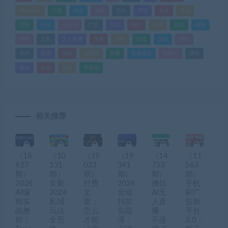
Windows
下载
优化
剪辑
原创
变现
头条
实战
实操
小白
小红书
广告
引流
快手
抖音
搬运
摄影
教程
文案
无人直播
无脑
流量
游戏
滤镜
爆款
电商
直播
矩阵
短视频
网赚
蓝海项目
视频号
课程
赚钱
运营
闲鱼
零基础
相关推荐
（18
（10
（19
（19
（14
（11
627
131
023
341
733
563
期）
期）
期）
期）
期）
期）
2026
全新
付费
2026
微信
手机
AI编
2024
文
全域
AI无
刷广
程实
私域
章：
抖加
人直
告新
战教
玩法
怎么
实战
播，
平台
程｜
全思
才能
课：
不违
3.0，