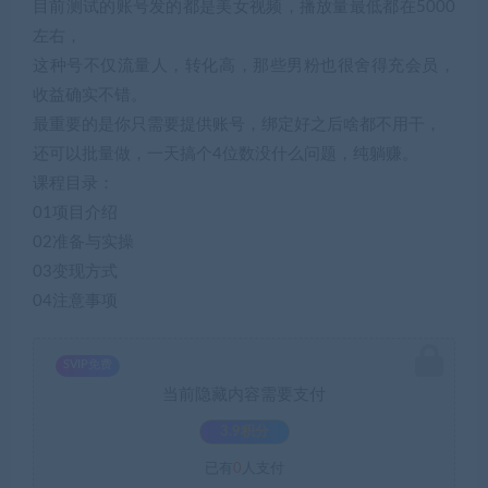
目前测试的账号发的都是美女视频，播放量最低都在5000
左右，
这种号不仅流量人，转化高，那些男粉也很舍得充会员，
收益确实不错。
最重要的是你只需要提供账号，绑定好之后啥都不用干，
还可以批量做，一天搞个4位数没什么问题，纯躺赚。
课程目录：
01项目介绍
02准备与实操
03变现方式
04注意事项
SVIP免费
当前隐藏内容需要支付
3.9积分
已有
0
人支付