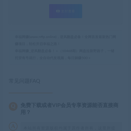
支付查看
幸福网赚(www.nffp.online)，逆风翻盘必备！全网首发最新热门网
赚项目，轻松开启幸福之路！
幸福网赚_逆风翻盘必备！
»
（10468期）网盘拉新野路子，一键
托管有号就行，全自动代发视频，每日躺赚500＋
常见问题FAQ
免费下载或者VIP会员专享资源能否直接商
用？
本站所有资源版权均属于原作者所有，这里所提