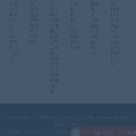
拍摄
课：
太
只需
撸金
课，
技巧
短视
难？
复
项
拍摄/
与剪
频运
AI一
制，
目，
种草/
辑实
营实
键直
粘
小白
剪辑/
战
操经
出电
贴，
零成
内容
课：
验干
商详
小白
本复
创作/
小白
货分
情页
轻松
制粘
一站
变大
享！
+产
日入
贴也
式课
神
品视
100+
能月
程 快
（18
频，
入过
速获
节
零基
万
取流
课）
础做
量
出专
业级
效果
(更
新)
© 2024 nffp by -
幸福网赚
& www.nffp.online . All rights reserved
冀ICP
备15027330号
幸福网赚(www.nffp.online)，逆风翻盘必备！全网首发最新热门网赚项目，
fr** 刚刚下载了 （11749期）