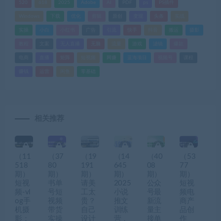
520
618
2025
Adobe
AI
PDF
ps
PS插件
Windows
下载
优化
剪辑
原创
变现
头条
实战
实操
小白
小红书
广告
引流
快手
抖音
搬运
摄影
教程
文案
无人直播
无脑
流量
游戏
滤镜
爆款
电商
直播
矩阵
短视频
网赚
蓝海项目
视频号
课程
赚钱
运营
闲鱼
零基础
相关推荐
（11
（37
（19
（14
（40
（53
518
80
191
645
08
77
期）
期）
期）
期）
期）
期）
短视
书单
请美
2025
公众
短视
频-vl
号短
工太
小说
号最
频电
og手
视频
贵？
推文
新流
商产
机摄
带货
自己
训练
量主
品创
影：
实操
设计
营，
接单
作