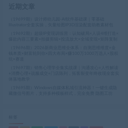
近期文章
（19699期）设计师幼儿园-AI软件基础课｜零基础
Illustrator全套实操，矢量绘图IP3D渲染配套助教素材包
（19692期）超级IP变现训练营：认知破局×人设4维打造×
爆款内容三要素×拍摄剪辑×投流放大×全域变现×矩阵复制
（19696期）2026新商业思维全体系：自测思维维度×金
钱本质×财富轮到你×四大布局×赚100万1000万选人×股权
坑×赛道
（19697期）销售心理学全集实战课｜沟通攻心+人性解读
+消费心理+说服成交+门店陈列，拓客裂变年终收现全套实
体落地教学
（19695期）Windows自媒体私域引流神器！一键生成隐
藏微信号图片，支持多种模板样式，完全免费 隐图工坊
标签