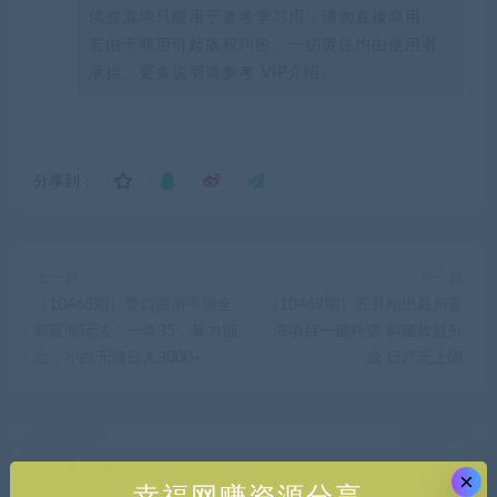
供资源均只能用于参考学习用，请勿直接商用。
若由于商用引起版权纠纷，一切责任均由使用者
承担。更多说明请参考 VIP介绍。
分享到：
上一篇
下一篇
（10468期）梦幻西游手游全
（10469期）五月刚出最新蓝
新蓝海玩法，一单35，暴力掘
海项目一键托管 躺赚收益分
金，小白无脑日入3000+
成 日产无上限
发表回复
×