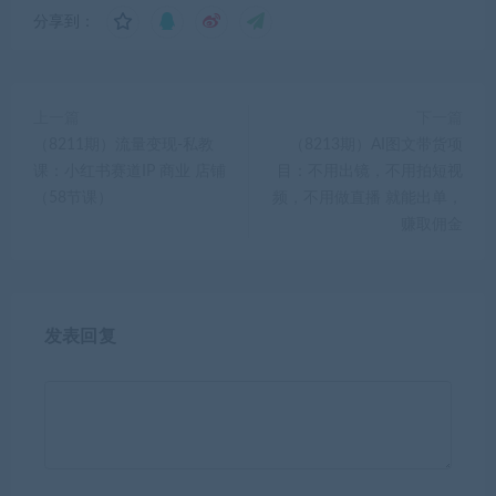
分享到：
上一篇
下一篇
（8211期）流量变现-私教
（8213期）AI图文带货项
课：小红书赛道IP 商业 店铺
目：不用出镜，不用拍短视
（58节课）
频，不用做直播 就能出单，
赚取佣金
发表回复