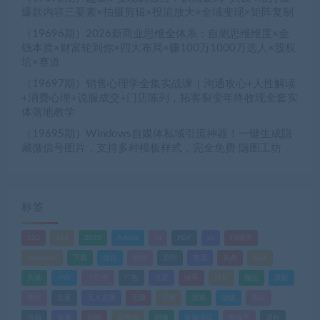
爆款内容三要素×拍摄剪辑×投流放大×全域变现×矩阵复制
（19696期）2026新商业思维全体系：自测思维维度×金
钱本质×财富轮到你×四大布局×赚100万1000万选人×股权
坑×赛道
（19697期）销售心理学全集实战课｜沟通攻心+人性解读
+消费心理+说服成交+门店陈列，拓客裂变年终收现全套实
体落地教学
（19695期）Windows自媒体私域引流神器！一键生成隐
藏微信号图片，支持多种模板样式，完全免费 隐图工坊
标签
520
618
2025
Adobe
AI
PDF
ps
PS插件
Windows
下载
优化
剪辑
原创
变现
头条
实战
实操
小白
小红书
广告
引流
快手
抖音
搬运
摄影
教程
文案
无人直播
无脑
流量
游戏
滤镜
爆款
电商
直播
矩阵
短视频
网赚
蓝海项目
视频号
课程