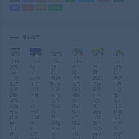
赚钱
运营
闲鱼
零基础
相关推荐
（12
（68
（35
（16
（57
（17
395
82
39
497
75
155
期）
期）
期）
期）
期）
期）
一键
AI-常
言团
闲鱼
2023
宝妈
生成
用工
队·无
无货
直播
/ 副
电视
具实
人直
源电
带货
业党
剧解
操研
播间
商实
起号
首
说视
习
起号
战，
实操
选！
频百
社，
玩法
选品
课，
拼多
分百
一次
教
技巧
适合
多虚
过原
全面
程：
+店
一场
拟电
创，
体
囊括
铺运
低于·
商玩
十分
验，
各种
营
10万
法，
钟一
助你
玩
+独
gmv
稳定