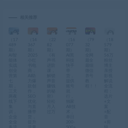
相关推荐
（17
（14
（22
（16
（79
（18
489
367
82
077
32
579
期）
期）
期）
期）
期）
期）
AI智
2025
《有
AI黑
全网
56万
能体
小红
声书
科技
最全
粉丝
实战
书电
进阶
快手
最细
博主
创业
商，
课，
带
微信
亲授
营第
AI助
解锁
货，
养号
影视
七
力爆
声音
提供
教
解说
期，
款创
赚钱
账号
程！！
全流
三天
作，
的秘
就
程：
两夜
SEO
密》
行，
选片
线下
优化
轻松
独家
+文
集
与直
月入
AB技
案
训，
播带
过万
术，
+配
企业
货，
单日
音
全业
提升
200-
+剪
务流
流量
500+
辑，