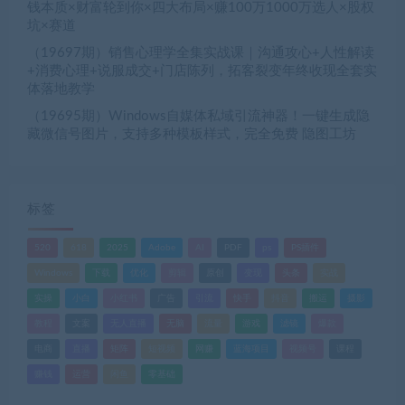
钱本质×财富轮到你×四大布局×赚100万1000万选人×股权
坑×赛道
（19697期）销售心理学全集实战课｜沟通攻心+人性解读
+消费心理+说服成交+门店陈列，拓客裂变年终收现全套实
体落地教学
（19695期）Windows自媒体私域引流神器！一键生成隐
藏微信号图片，支持多种模板样式，完全免费 隐图工坊
标签
520
618
2025
Adobe
AI
PDF
ps
PS插件
Windows
下载
优化
剪辑
原创
变现
头条
实战
实操
小白
小红书
广告
引流
快手
抖音
搬运
摄影
教程
文案
无人直播
无脑
流量
游戏
滤镜
爆款
电商
直播
矩阵
短视频
网赚
蓝海项目
视频号
课程
赚钱
运营
闲鱼
零基础