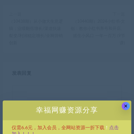
上一篇
下一篇
（10438期）从小做大生意逻
（10440期）2024小红书·文
辑：业绩翻倍增长/渠道快速
创：教你小红书养号和开店、
裂变/利润稳定增长/全网营销
抓住小风口 一年一百万 (9节
创新
课)
发表回复
×
幸福网赚资源分享
昵称*
点击
仅需6.6元，加入会员，全网站资源一折下载
！
加入！！！