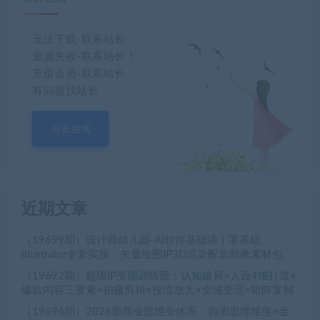
无法下载-联系站长
资源失效-联系站长！
充值会员-联系站长
有问题找站长
站长在线
近期文章
（19699期）设计师幼儿园-AI软件基础课｜零基础
Illustrator全套实操，矢量绘图IP3D渲染配套助教素材包
（19692期）超级IP变现训练营：认知破局×人设4维打造×
爆款内容三要素×拍摄剪辑×投流放大×全域变现×矩阵复制
（19696期）2026新商业思维全体系：自测思维维度×金