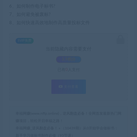
6、如何制作电子标书?
7、如何避免被废标?
8、如何快速高效地制作高质量投标文件
SVIP免费
当前隐藏内容需要支付
3.9积分
已有
0
人支付
支付查看
幸福网赚(www.nffp.online)，逆风翻盘必备！全网首发最新热门网
赚项目，轻松开启幸福之路！
幸福网赚_逆风翻盘必备！
»
（10439期）从0开始学会做标书：
新手学习做标书制作必修（95节课）