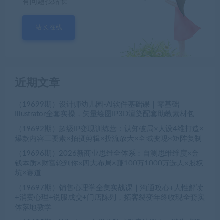
有问题找站长
站长在线
近期文章
（19699期）设计师幼儿园-AI软件基础课｜零基础
Illustrator全套实操，矢量绘图IP3D渲染配套助教素材包
（19692期）超级IP变现训练营：认知破局×人设4维打造×
爆款内容三要素×拍摄剪辑×投流放大×全域变现×矩阵复制
（19696期）2026新商业思维全体系：自测思维维度×金
钱本质×财富轮到你×四大布局×赚100万1000万选人×股权
坑×赛道
（19697期）销售心理学全集实战课｜沟通攻心+人性解读
+消费心理+说服成交+门店陈列，拓客裂变年终收现全套实
体落地教学