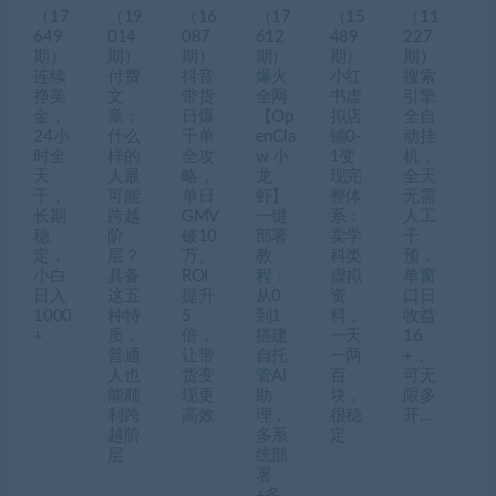
（17
（19
（16
（17
（15
（11
649
014
087
612
489
227
期）
期）
期）
期）
期）
期）
连续
付费
抖音
爆火
小红
搜索
挣美
文
带货
全网
书虚
引擎
金，
章：
日爆
【Op
拟店
全自
24小
什么
千单
enCla
铺0-
动挂
时全
样的
全攻
w 小
1变
机，
天
人最
略，
龙
现完
全天
干，
可能
单日
虾】
整体
无需
长期
跨越
GMV
一键
系：
人工
稳
阶
破10
部署
卖学
干
定，
层？
万、
教
科类
预，
小白
具备
ROI
程：
虚拟
单窗
日入
这五
提升
从0
资
口日
1000
种特
5
到1
料，
收益
+
质，
倍，
搭建
一天
16
普通
让带
自托
一两
+，
人也
货变
管AI
百
可无
能顺
现更
助
块，
限多
利跨
高效
理，
很稳
开…
越阶
多系
定
层
统部
署
+多