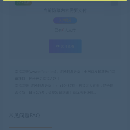
SVIP免费
当前隐藏内容需要支付
3.9积分
已有
0
人支付
支付查看
幸福网赚(www.nffp.online)，逆风翻盘必备！全网首发最新热门网
赚项目，轻松开启幸福之路！
幸福网赚_逆风翻盘必备！
»
（10487期）抖音无人直播，结合网
盘拉新，日入2万多，提现次日到账！新玩法不违规…
常见问题FAQ