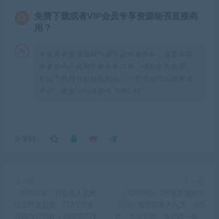
免费下载或者VIP会员专享资源能否直接商
用？
本站所有资源版权均属于原作者所有，这里所提
供资源均只能用于参考学习用，请勿直接商用。
若由于商用引起版权纠纷，一切责任均由使用者
承担。更多说明请参考 VIP介绍。
分享到：
上一篇
下一篇
（10487期）抖音无人直播，
（10488期）5月最新视频号
结合网盘拉新，日入2万多，
分成计划野路暴力玩法，ai制
提现次日到账！新玩法不违
作，无需剪辑。几分钟一条，