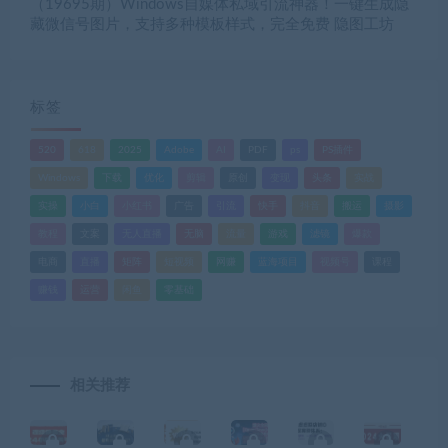
（19695期）Windows自媒体私域引流神器！一键生成隐
藏微信号图片，支持多种模板样式，完全免费 隐图工坊
标签
520
618
2025
Adobe
AI
PDF
ps
PS插件
Windows
下载
优化
剪辑
原创
变现
头条
实战
实操
小白
小红书
广告
引流
快手
抖音
搬运
摄影
教程
文案
无人直播
无脑
流量
游戏
滤镜
爆款
电商
直播
矩阵
短视频
网赚
蓝海项目
视频号
课程
赚钱
运营
闲鱼
零基础
相关推荐