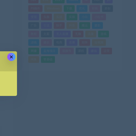
520
618
2025
Adobe
AI
PDF
ps
PS插件
Windows
下载
优化
剪辑
原创
变现
头条
实战
实操
小白
小红书
广告
引流
快手
抖音
搬运
摄影
教程
文案
无人直播
无脑
流量
游戏
滤镜
爆款
电商
直播
矩阵
短视频
网赚
蓝海项目
视频号
课程
赚钱
运营
×
闲鱼
零基础