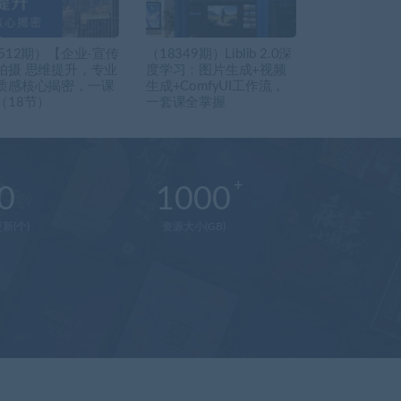
0512期）【企业-宣传
（18349期）Liblib 2.0深
拍摄 思维提升，专业
度学习：图片生成+视频
质感核心揭密，一课
生成+ComfyUI工作流，
（18节）
一套课全掌握
0
1000
新(个)
资源大小(GB)
在
线
客
服