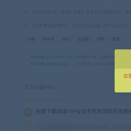
17.【淘宝新打法：逛逛+无界】无界货品加速收割：全
19.【无界案例诊断05】30天6万点击量+投产8的优化
实操
拼多多
淘宝
短视频
课程
逛逛
幸福网赚(www.nffp.online)，逆风翻盘必备！全网首发最新
幸福网赚_逆风翻盘必备！
»
（10491期）淘系第58期培训课程
仅
常见问题FAQ
免费下载或者VIP会员专享资源能否直接
本站所有资源版权均属于原作者所有，这里所提