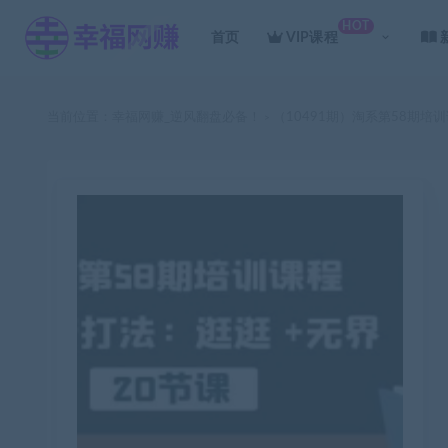
HOT
首页
VIP课程
当前位置：
幸福网赚_逆风翻盘必备！
（10491期）淘系第58期培
>