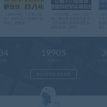
（10544期）520风口项
（10852期）Dou+小店
（1
目一单99 日入4位数(小白
随心推巨量本地推巨量千
片】
首选，闭眼做！)
川投放课从基础到进阶实
影视
操投放课（38节）
搞定
34
19905
3
户总数
资源数(个)
近7天更
加入VIP获取全站资源