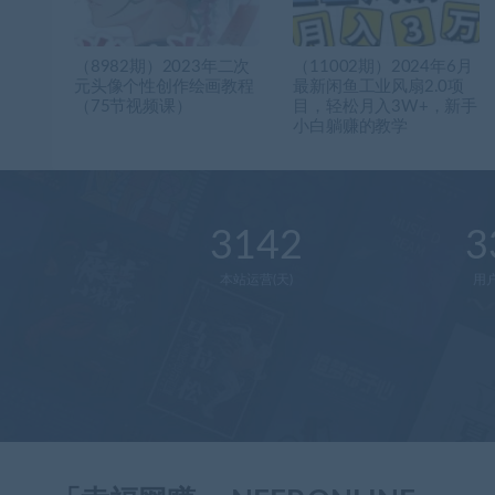
（8982期）2023年二次
（11002期）2024年6月
元头像个性创作绘画教程
最新闲鱼工业风扇2.0项
（75节视频课）
目，轻松月入3W+，新手
小白躺赚的教学
3142
3
本站运营(天)
用