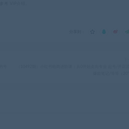
考 VIP介绍。
分享到：
下
红书号
（10492期）小红书电商进阶课：从0开始走向专业 起号/开店流
爆款笔记/等等（20