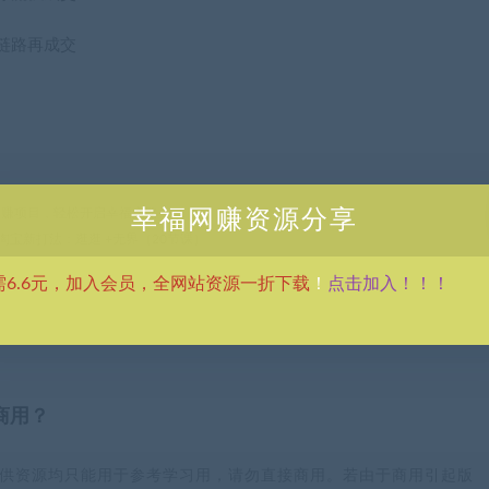
链路再成交
热门网赚项目，轻松开启幸福之路！
幸福网赚资源分享
，淘宝新打法：逛逛 +无界（20节课）
点击加入！！！
需6.6元，加入会员，全网站资源一折下载
！
商用？
供资源均只能用于参考学习用，请勿直接商用。若由于商用引起版