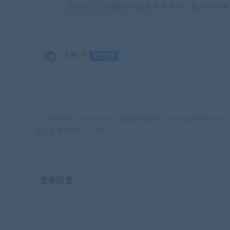
权纠纷，一切责任均由使用者承担。更多说明请参
大橙子
SVIP
上一篇
（10490期）小红书100天-爆款IP实操营，0到1做高价值小
每月多赚3000+（16节）
发表回复