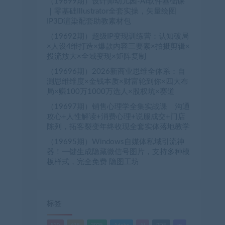
（19699期）设计师幼儿园-AI软件基础课
｜零基础Illustrator全套实操，矢量绘图
IP3D渲染配套助教素材包
（19692期）超级IP变现训练营：认知破局
×人设4维打造×爆款内容三要素×拍摄剪辑×
投流放大×全域变现×矩阵复制
（19696期）2026新商业思维全体系：自
测思维维度×金钱本质×财富轮到你×四大布
局×赚100万1000万选人×股权坑×赛道
（19697期）销售心理学全集实战课｜沟通
攻心+人性解读+消费心理+说服成交+门店
陈列，拓客裂变年终收现全套实体落地教学
（19695期）Windows自媒体私域引流神
器！一键生成隐藏微信号图片，支持多种模
板样式，完全免费 隐图工坊
标签