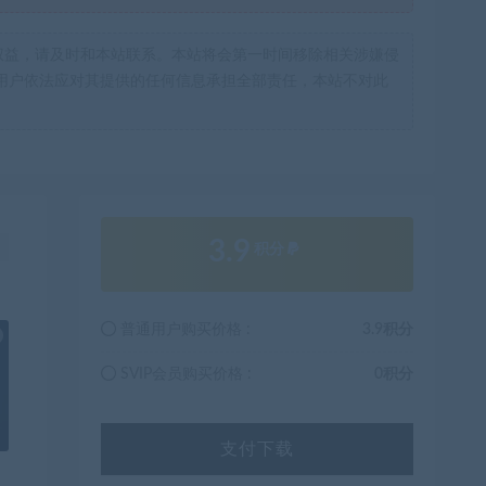
权益，请及时和本站联系。本站将会第一时间移除相关涉嫌侵
用户依法应对其提供的任何信息承担全部责任，本站不对此
3.9
！
积分
普通用户购买价格 :
3.9积分
也想出现在这里？
联系我们
吧
SVIP会员购买价格 :
0积分
支付下载