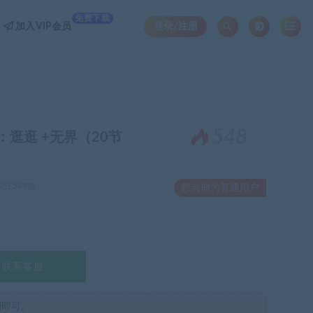
免费下载
加入VIP会员
登录/注册
。
548
：逛逛 +无界（20节
关注548次
您当前为普通用户
联系客服
制即可。