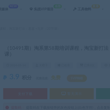
NEW
推荐
真香
新媒体
实战VIP项目
工具物料
训课程，淘宝新打法：逛逛 +无界（20节课）
（10491期）淘系第58期培训课程，淘宝新打法
课）
2024-05-14
大橙子
已收录
已售0次
3.9
积分
免费
优惠信息:
SVIP特权
支付下载
暂无演示
提取码：
提取码在下载按钮旁的灰色按钮上(白色字符)，点击复