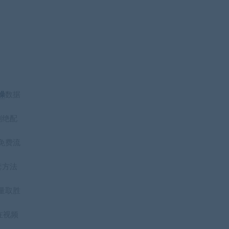
操
数据
割绝配
免费流
套方法
量取胜
在视频