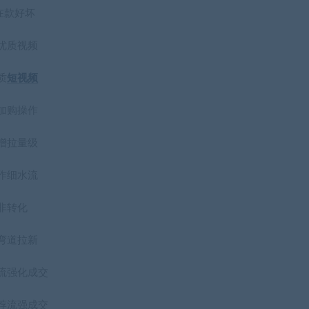
在款好坏
优质视频
质
短视频
加购操作
增拉量级
作细水流
非转化
弯道拉新
流强化成交
荐流强成交