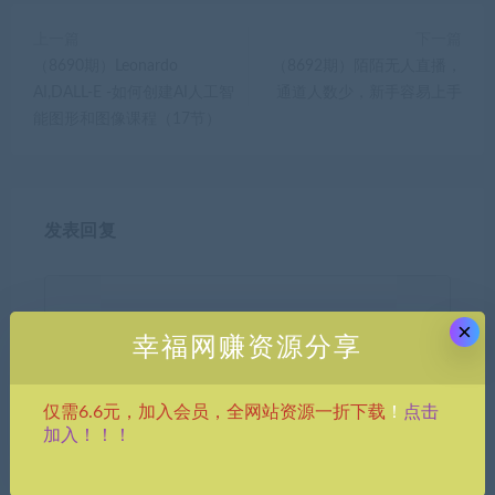
上一篇
下一篇
（8690期）Leonardo
（8692期）陌陌无人直播，
AI,DALL-E -如何创建AI人工智
通道人数少，新手容易上手
能图形和图像课程（17节）
发表回复
×
幸福网赚资源分享
点击
仅需6.6元，加入会员，全网站资源一折下载
！
昵称*
加入！！！