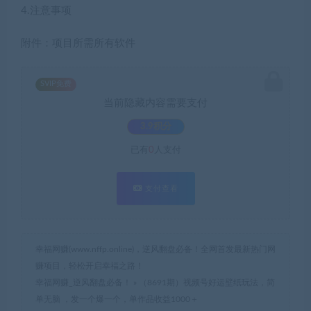
4.注意事项
附件：项目所需所有软件
SVIP免费
当前隐藏内容需要支付
3.9积分
已有
0
人支付
支付查看
幸福网赚(www.nffp.online)，逆风翻盘必备！全网首发最新热门网
赚项目，轻松开启幸福之路！
幸福网赚_逆风翻盘必备！
»
（8691期）视频号好运壁纸玩法，简
单无脑 ，发一个爆一个，单作品收益1000＋