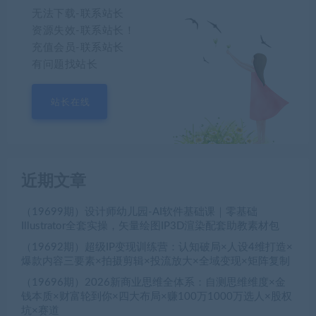
无法下载-联系站长
资源失效-联系站长！
充值会员-联系站长
有问题找站长
站长在线
近期文章
（19699期）设计师幼儿园-AI软件基础课｜零基础
Illustrator全套实操，矢量绘图IP3D渲染配套助教素材包
（19692期）超级IP变现训练营：认知破局×人设4维打造×
爆款内容三要素×拍摄剪辑×投流放大×全域变现×矩阵复制
（19696期）2026新商业思维全体系：自测思维维度×金
钱本质×财富轮到你×四大布局×赚100万1000万选人×股权
坑×赛道