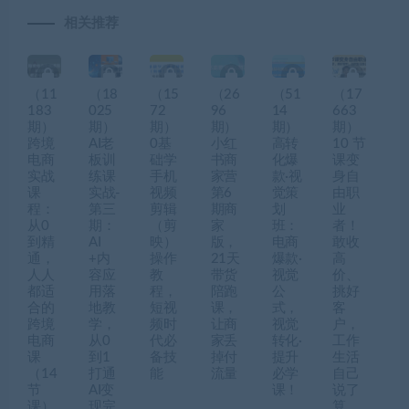
相关推荐
（11
（18
（15
（26
（51
（17
183
025
72
96
14
663
期）
期）
期）
期）
期）
期）
跨境
AI老
0基
小红
高转
10 节
电商
板训
础学
书商
化爆
课变
实战
练课
手机
家营
款·视
身自
课
实战-
视频
第6
觉策
由职
程：
第三
剪辑
期商
划
业
从0
期：
（剪
家
班：
者！
到精
AI
映）
版，
电商
敢收
通，
+内
操作
21天
爆款·
高
人人
容应
教
带货
视觉
价、
都适
用落
程，
陪跑
公
挑好
合的
地教
短视
课，
式，
客
跨境
学，
频时
让商
视觉
户，
电商
从0
代必
家丢
转化·
工作
课
到1
备技
掉付
提升
生活
（14
打通
能
流量
必学
自己
节
AI变
课！
说了
课）
现完
算