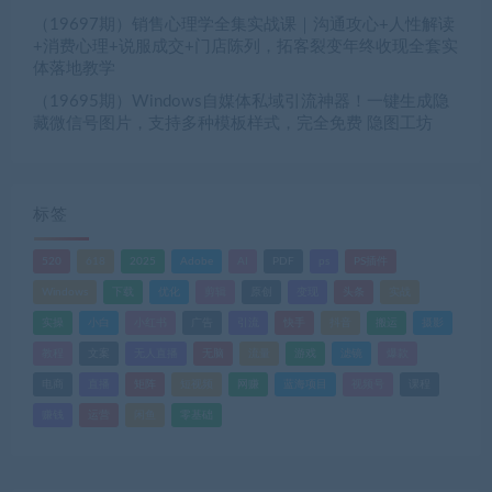
（19697期）销售心理学全集实战课｜沟通攻心+人性解读
+消费心理+说服成交+门店陈列，拓客裂变年终收现全套实
体落地教学
（19695期）Windows自媒体私域引流神器！一键生成隐
藏微信号图片，支持多种模板样式，完全免费 隐图工坊
标签
520
618
2025
Adobe
AI
PDF
ps
PS插件
Windows
下载
优化
剪辑
原创
变现
头条
实战
实操
小白
小红书
广告
引流
快手
抖音
搬运
摄影
教程
文案
无人直播
无脑
流量
游戏
滤镜
爆款
电商
直播
矩阵
短视频
网赚
蓝海项目
视频号
课程
赚钱
运营
闲鱼
零基础