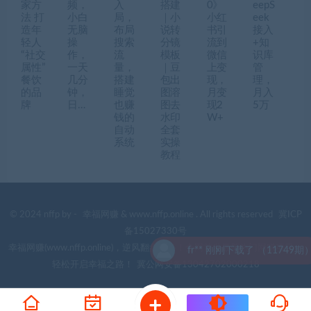
家方
频，
入
搭建
0》
eepS
法 打
小白
局，
｜小
小红
eek
造年
无脑
布局
说转
书引
接入
轻人
操
搜索
分镜
流到
+知
“社交
作，
流
模板
微信
识库
属性”
一天
量，
｜豆
上变
管
餐饮
几分
搭建
包出
现，
理，
的品
钟，
睡觉
图溶
月变
月入
牌
日…
也赚
图去
现2
5万
钱的
水印
W+
自动
全套
系统
实操
教程
© 2024 nffp by -
幸福网赚
& www.nffp.online . All rights reserved
冀ICP
备15027330号
幸福网赚(www.nffp.online)，逆风翻盘必备！全网首发最新热门网赚项目，
fr** 刚刚下载了 （11749期）
轻松开启幸福之路！
冀公网安备13042702000218