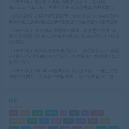
（19699期）设计师幼儿园-AI软件基础课｜零基础
Illustrator全套实操，矢量绘图IP3D渲染配套助教素材包
（19692期）超级IP变现训练营：认知破局×人设4维打造×
爆款内容三要素×拍摄剪辑×投流放大×全域变现×矩阵复制
（19696期）2026新商业思维全体系：自测思维维度×金
钱本质×财富轮到你×四大布局×赚100万1000万选人×股权
坑×赛道
（19697期）销售心理学全集实战课｜沟通攻心+人性解读
+消费心理+说服成交+门店陈列，拓客裂变年终收现全套实
体落地教学
（19695期）Windows自媒体私域引流神器！一键生成隐
藏微信号图片，支持多种模板样式，完全免费 隐图工坊
标签
520
618
2025
Adobe
AI
PDF
ps
PS插件
Windows
下载
优化
剪辑
原创
变现
头条
实战
实操
小白
小红书
广告
引流
快手
抖音
搬运
摄影