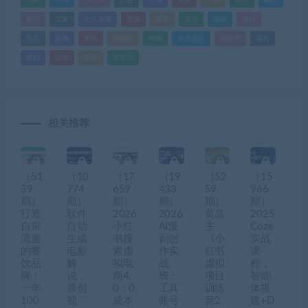
教程
文案
无人直播
无脑
流量
游戏
滤镜
爆款
电商
直播
矩阵
短视频
网赚
蓝海项目
视频号
课程
赚钱
运营
闲鱼
零基础
相关推荐
（51
（10
（17
（19
（52
（15
39
774
659
433
59
966
期）
期）
期）
期）
期）
期）
打造
软件
2026
2026
黄岛
2025
自带
自动
小红
AI漫
主
Coze
流量
生成
书搜
剧创
《小
实战
的餐
电影
索虚
作实
红书
课
饮品
解
拟电
战
虚拟
程，
牌：
说，
商4.
班：
项目
智能
一年
原创
0：0
工具
训练
体搭
100
视
成本
账号
营2.
建+D