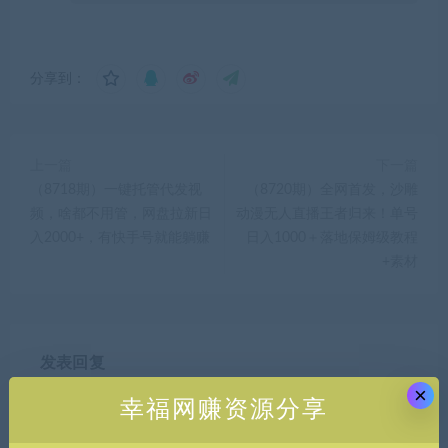
分享到：
上一篇
下一篇
（8718期）一键托管代发视
（8720期）全网首发，沙雕
频，啥都不用管，网盘拉新日
动漫无人直播王者归来！单号
入2000+，有快手号就能躺赚
日入1000＋落地保姆级教程
+素材
发表回复
×
幸福网赚资源分享