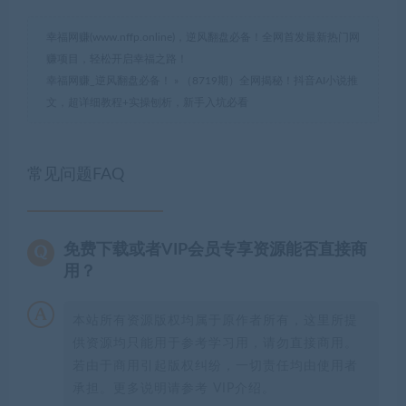
幸福网赚(www.nffp.online)，逆风翻盘必备！全网首发最新热门网
赚项目，轻松开启幸福之路！
幸福网赚_逆风翻盘必备！
»
（8719期）全网揭秘！抖音AI小说推
文，超详细教程+实操刨析，新手入坑必看
常见问题FAQ
免费下载或者VIP会员专享资源能否直接商
用？
本站所有资源版权均属于原作者所有，这里所提
供资源均只能用于参考学习用，请勿直接商用。
若由于商用引起版权纠纷，一切责任均由使用者
承担。更多说明请参考 VIP介绍。