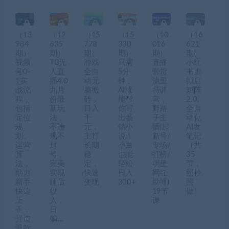
（13
（12
（15
（15
（10
（16
984
635
778
330
016
621
期）
期）
期）
期）
期）
期）
视频
TB无
游戏
只需
直播
小红
号0-
人直
全自
5分
带货
书虚
1实
播4.0
动无
钟，
流量
拟店
战流
九月
脑搬
AI就
特训
矩阵
程，
份最
砖，
能帮
营，
2.0,
包括
新玩
日入
你写
野路
全自
定位
法，
千
出畅
子主
动化
规
不违
元，
销小
播(起
AI发
划、
规不
主打
说！
新号/
笔记
运营
封
长期
小白
专场/
（共
算
号，
稳
也能
打榜/
35
法，
完美
定，
轻松
明星
节，
助力
实现
快速
日入
网红
照抄
新手
睡后
变现
300+
助博)
照
快速
收
19节
做）
上
入，
课
手，
日
打造
躺…
爆款