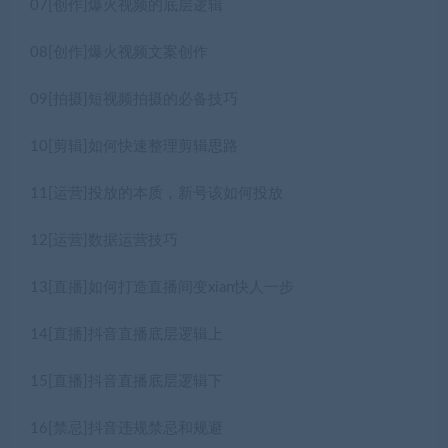
07[创作]爆火视频的底层逻辑
08[创作]爆火视频文案创作
09[拍摄]短视频拍摄的必备技巧
10[剪辑]如何快速整理剪辑思路
11[运营]投放的本质，新号该如何投放
12[运营]数据运营技巧
13[直播]如何打造直播间变xian快人一步
14[直播]抖音直播底层逻辑上
15[直播]抖音直播底层逻辑下
16[禁忌]抖音违规禁忌和规避