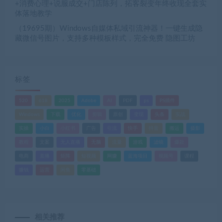
+消费心理+说服成交+门店陈列，拓客裂变年终收现全套实
体落地教学
（19695期）Windows自媒体私域引流神器！一键生成隐
藏微信号图片，支持多种模板样式，完全免费 隐图工坊
标签
520
618
2025
Adobe
AI
PDF
ps
PS插件
Windows
下载
优化
剪辑
原创
变现
头条
实战
实操
小白
小红书
广告
引流
快手
抖音
搬运
摄影
教程
文案
无人直播
无脑
流量
游戏
滤镜
爆款
电商
直播
矩阵
短视频
网赚
蓝海项目
视频号
课程
赚钱
运营
闲鱼
零基础
相关推荐