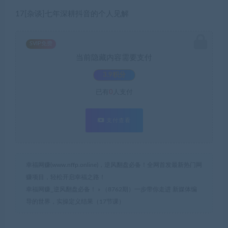
17[杂谈]七年深耕抖音的个人见解
SVIP免费
当前隐藏内容需要支付
3.9积分
已有
0
人支付
支付查看
幸福网赚(www.nffp.online)，逆风翻盘必备！全网首发最新热门网
赚项目，轻松开启幸福之路！
幸福网赚_逆风翻盘必备！
»
（8762期）一步带你走进 新媒体编
导的世界，实操定义结果（17节课）