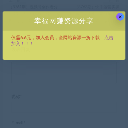
上一篇
下一篇
（8761期）视频号创作者分
（8763期）快手运营实操
成3.0玩法，骚操作100%过原
班，这套课用小白都能学会的
×
幸福网赚资源分享
创，条条爆款，单日1000+
方法教你抢占用户，做好生意
点击
仅需6.6元，加入会员，全网站资源一折下载
！
加入！！！
发表回复
昵称*
E-mail*