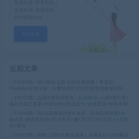
资源失效-联系站长！
充值会员-联系站长
有问题找站长
站长在线
近期文章
（19699期）设计师幼儿园-AI软件基础课｜零基础
Illustrator全套实操，矢量绘图IP3D渲染配套助教素材包
（19692期）超级IP变现训练营：认知破局×人设4维打造×
爆款内容三要素×拍摄剪辑×投流放大×全域变现×矩阵复制
（19696期）2026新商业思维全体系：自测思维维度×金
钱本质×财富轮到你×四大布局×赚100万1000万选人×股权
坑×赛道
（19697期）销售心理学全集实战课｜沟通攻心+人性解读