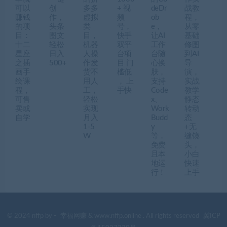
可以
创
多多
+ 视
deDr
战教
赚钱
作，
虚拟
频
ob
程，
的项
头条
类
号，
e，
从零
目：
图文
目，
快手
让AI
基础
十二
轻松
机器
双平
工作
修图
星座
日入
人操
台项
台随
到AI
之插
500+
作发
目 门
心换
导
画手
货不
槛低
肤，
演，
绘课
用人
， 上
支持
实战
程，
工，
手快
Code
教学
可售
轻松
x、
静态
卖或
实现
Work
转动
自学
月入
Budd
态
1-5
y
+无
W
等，
缝镜
免费
头，
且本
小白
地运
快速
行！
上手
© 2024 nffp by -
幸福网赚
& www.nffp.online . All rights reserved
冀ICP