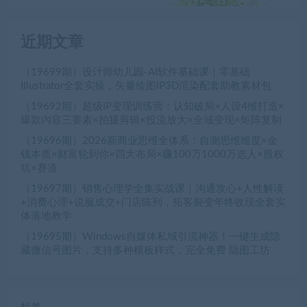
近期文章
（19699期）设计师幼儿园-AI软件基础课｜零基础
Illustrator全套实操，矢量绘图IP3D渲染配套助教素材包
（19692期）超级IP变现训练营：认知破局×人设4维打造×
爆款内容三要素×拍摄剪辑×投流放大×全域变现×矩阵复制
（19696期）2026新商业思维全体系：自测思维维度×金
钱本质×财富轮到你×四大布局×赚100万1000万选人×股权
坑×赛道
（19697期）销售心理学全集实战课｜沟通攻心+人性解读
+消费心理+说服成交+门店陈列，拓客裂变年终收现全套实
体落地教学
（19695期）Windows自媒体私域引流神器！一键生成隐
藏微信号图片，支持多种模板样式，完全免费 隐图工坊