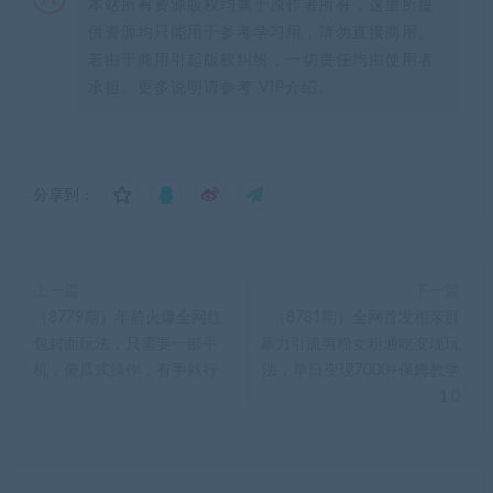
本站所有资源版权均属于原作者所有，这里所提
供资源均只能用于参考学习用，请勿直接商用。
若由于商用引起版权纠纷，一切责任均由使用者
承担。更多说明请参考 VIP介绍。
分享到：
上一篇
下一篇
（8779期）年前火爆全网红
（8781期）全网首发相亲群
包封面玩法，只需要一部手
暴力引流男粉女粉通吃变现玩
机，傻瓜式操作，有手就行
法，单日变现7000+保姆教学
1.0