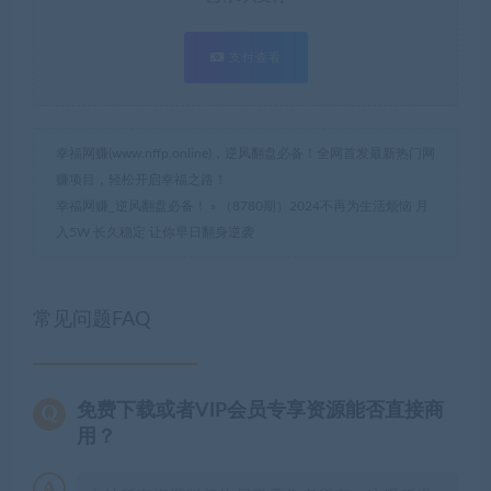
支付查看
幸福网赚(www.nffp.online)，逆风翻盘必备！全网首发最新热门网
赚项目，轻松开启幸福之路！
幸福网赚_逆风翻盘必备！
»
（8780期）2024不再为生活烦恼 月
入5W 长久稳定 让你早日翻身逆袭
常见问题FAQ
免费下载或者VIP会员专享资源能否直接商
用？