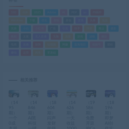
标签
520
618
2025
Adobe
AI
PDF
ps
PS插件
Windows
下载
优化
剪辑
原创
变现
头条
实战
实操
小白
小红书
广告
引流
快手
抖音
搬运
摄影
教程
文案
无人直播
无脑
流量
游戏
滤镜
爆款
电商
直播
矩阵
短视频
网赚
蓝海项目
视频号
课程
赚钱
运营
闲鱼
零基础
相关推荐
（14
（14
（18
（14
（19
（18
95
846
604
626
586
196
期）
期）
期）
期）
期）
期）
一个
AI黑
闷声
一天
免费
即梦
0成
科技
发财
收益
开源
AI创
本就
一键
的拼
1000
的Co
作实