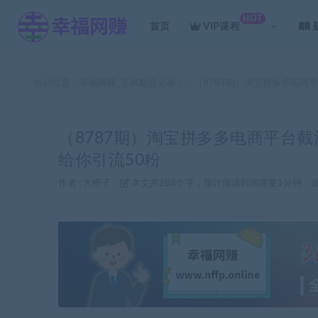
HOT
首页
VIP课程
当前位置：
幸福网赚_逆风翻盘必备！
（8787期）淘宝拼多多电商
>
（8787期）淘宝拼多多电商平台
给你引流50粉
作者 :
大橙子
本文共288个字，预计阅读时间需要1分钟