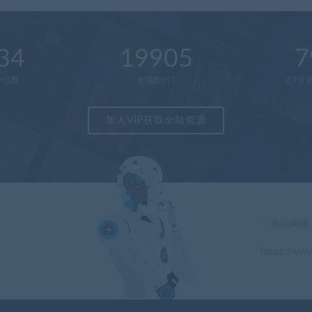
34
19905
7
户总数
资源数(个)
近7天更
加入VIP获取全站资源
「幸福网赚
https://www
」