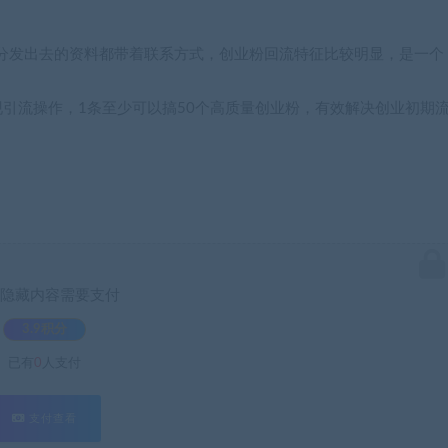
分发出去的资料都带着联系方式，创业粉回流特征比较明显，是一个
引流操作，1条至少可以搞50个高质量创业粉，有效解决创业初期
隐藏内容需要支付
3.9积分
已有
0
人支付
支付查看