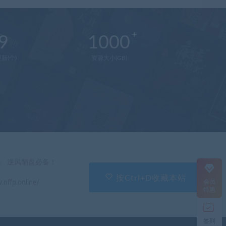
9
1000
新(个)
资源大小(GB)
在
线
客
服
直
」 逆风翻盘必备！
接
说
按Ctrl+D收藏本站
会员
.nffp.online/
出
特惠
您
的
需
签到
求