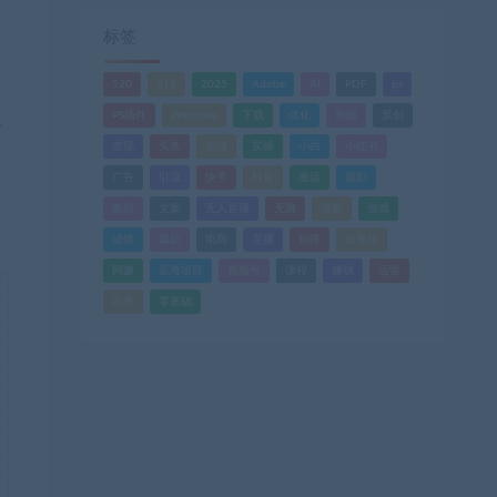
标签
520
618
2025
Adobe
AI
PDF
ps
PS插件
Windows
下载
优化
剪辑
原创
流
变现
头条
实战
实操
小白
小红书
广告
引流
快手
抖音
搬运
摄影
教程
文案
无人直播
无脑
流量
游戏
滤镜
爆款
电商
直播
矩阵
短视频
网赚
蓝海项目
视频号
课程
赚钱
运营
闲鱼
零基础