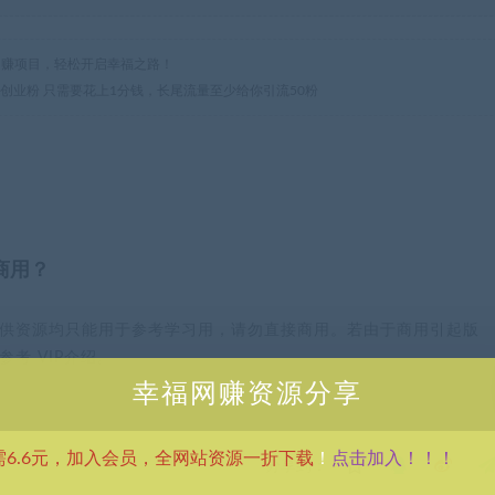
热门网赚项目，轻松开启幸福之路！
流创业粉 只需要花上1分钱，长尾流量至少给你引流50粉
商用？
供资源均只能用于参考学习用，请勿直接商用。若由于商用引起版
考 VIP介绍。
幸福网赚资源分享
点击加入！！！
需6.6元，加入会员，全网站资源一折下载
！
分享到：