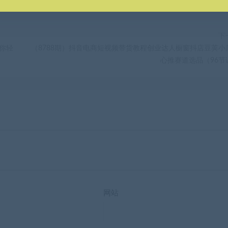
下
让你轻
（8788期）抖音电商短视频带货教程创业达人橱窗抖店豆荚小
心推赛道选品（96节
网站