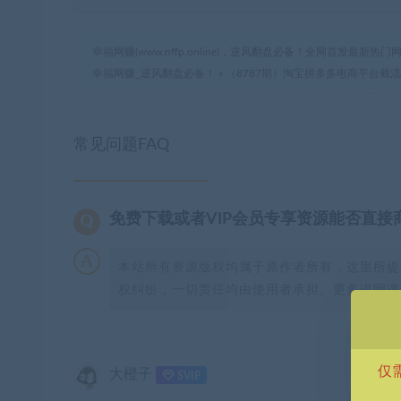
幸福网赚(www.nffp.online)，逆风翻盘必备！全网首发最新
幸福网赚_逆风翻盘必备！
»
（8787期）淘宝拼多多电商平台截
常见问题FAQ
免费下载或者VIP会员专享资源能否直接
本站所有资源版权均属于原作者所有，这里所提
权纠纷，一切责任均由使用者承担。更多说明请参
仅
大橙子
SVIP