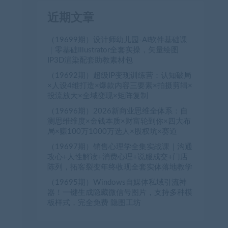
近期文章
（19699期）设计师幼儿园-AI软件基础课
｜零基础Illustrator全套实操，矢量绘图
IP3D渲染配套助教素材包
（19692期）超级IP变现训练营：认知破局
×人设4维打造×爆款内容三要素×拍摄剪辑×
投流放大×全域变现×矩阵复制
（19696期）2026新商业思维全体系：自
测思维维度×金钱本质×财富轮到你×四大布
局×赚100万1000万选人×股权坑×赛道
（19697期）销售心理学全集实战课｜沟通
攻心+人性解读+消费心理+说服成交+门店
陈列，拓客裂变年终收现全套实体落地教学
（19695期）Windows自媒体私域引流神
器！一键生成隐藏微信号图片，支持多种模
板样式，完全免费 隐图工坊