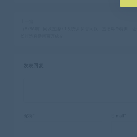
上一篇
（8786期）同城直播0-1系统课 抖音同款：直播爆单特训，
松打造直播间百万成交
发表回复
昵称*
E-mail*