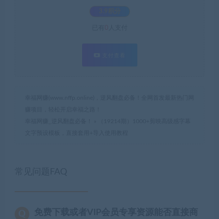
3.9积分
已有
0
人支付
支付查看
幸福网赚(www.nffp.online)，逆风翻盘必备！全网首发最新热门网
赚项目，轻松开启幸福之路！
幸福网赚_逆风翻盘必备！
»
（19214期）1000+剪映高级感字幕
文字预设模板，直接套用+导入使用教程
常见问题FAQ
免费下载或者VIP会员专享资源能否直接商