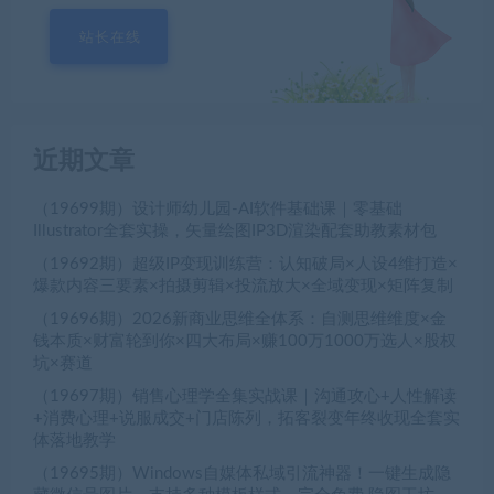
站长在线
近期文章
（19699期）设计师幼儿园-AI软件基础课｜零基础
Illustrator全套实操，矢量绘图IP3D渲染配套助教素材包
（19692期）超级IP变现训练营：认知破局×人设4维打造×
爆款内容三要素×拍摄剪辑×投流放大×全域变现×矩阵复制
（19696期）2026新商业思维全体系：自测思维维度×金
钱本质×财富轮到你×四大布局×赚100万1000万选人×股权
坑×赛道
（19697期）销售心理学全集实战课｜沟通攻心+人性解读
+消费心理+说服成交+门店陈列，拓客裂变年终收现全套实
体落地教学
（19695期）Windows自媒体私域引流神器！一键生成隐