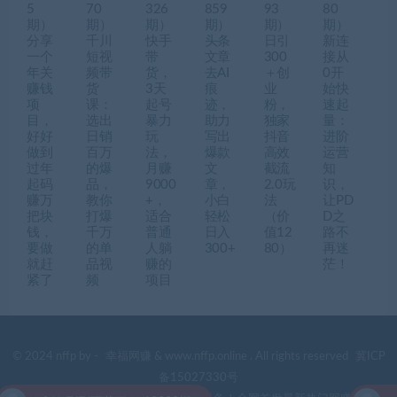
5
70
326
859
93
80
期）
期）
期）
期）
期）
期）
分享
千川
快手
头条
日引
新连
一个
短视
带
文章
300
接从
年关
频带
货，
去AI
＋创
0开
赚钱
货
3天
痕
业
始快
项
课：
起号
迹，
粉，
速起
目，
选出
暴力
助力
独家
量：
好好
日销
玩
写出
抖音
进阶
做到
百万
法，
爆款
高效
运营
过年
的爆
月赚
文
截流
知
起码
品，
9000
章，
2.0玩
识，
赚万
教你
+，
小白
法
让PD
把块
打爆
适合
轻松
（价
D之
钱，
千万
普通
日入
值12
路不
要做
的单
人躺
300+
80）
再迷
就赶
品视
赚的
茫！
紧了
频
项目
© 2024 nffp by -
幸福网赚
& www.nffp.online . All rights reserved
冀ICP
备15027330号