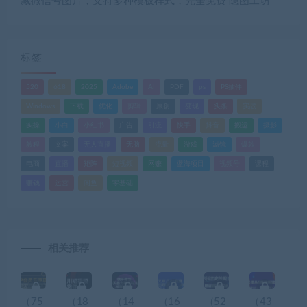
藏微信号图片，支持多种模板样式，完全免费 隐图工坊
标签
520
618
2025
Adobe
AI
PDF
ps
PS插件
Windows
下载
优化
剪辑
原创
变现
头条
实战
实操
小白
小红书
广告
引流
快手
抖音
搬运
摄影
教程
文案
无人直播
无脑
流量
游戏
滤镜
爆款
电商
直播
矩阵
短视频
网赚
蓝海项目
视频号
课程
赚钱
运营
闲鱼
零基础
相关推荐
（75
（18
（14
（16
（52
（43