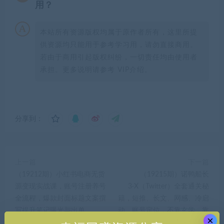
用？
本站所有资源版权均属于原作者所有，这里所提
供资源均只能用于参考学习用，请勿直接商用。
若由于商用引起版权纠纷，一切责任均由使用者
承担。更多说明请参考 VIP介绍。
分享到：
上一篇
下一篇
（19212期）小红书电商无货
（19215期）诺鸭船长
源变现实战课，账号注册养号
3·X（Twitter）全套通关秘
全流程，爆款封面标题文案撰
籍，短推、长文、网感、冷启
写提升笔记曝光与出单
动、账号定位，不靠玄学，靠
×
方法和协作