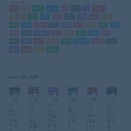
520
618
2025
Adobe
AI
PDF
ps
PS插件
Windows
下载
优化
剪辑
原创
变现
头条
实战
实操
小白
小红书
广告
引流
快手
抖音
搬运
摄影
教程
文案
无人直播
无脑
流量
游戏
滤镜
爆款
电商
直播
矩阵
短视频
网赚
蓝海项目
视频号
课程
赚钱
运营
闲鱼
零基础
相关推荐
（97
（10
（14
（87
（97
（13
96
717
479
90
82
427
期）
期）
期）
期）
期）
期）
2024
快手
抖音
【蓝
实体-
小说
视频
无人
评论
海项
流量
推文
号最
直播
区野
目】
打造-
玩