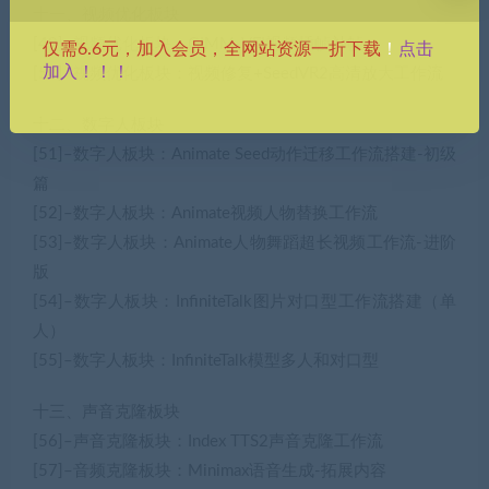
十一、视频优化板块
[49]–视频优化板块：GIMM-VFI视频插帧补帧
点击
仅需6.6元，加入会员，全网站资源一折下载
！
加入！！！
[50]–视频优化板块：视频修复+SeedVR2高清放大工作流
十二、数字人板块
[51]–数字人板块：Animate Seed动作迁移工作流搭建-初级
篇
[52]–数字人板块：Animate视频人物替换工作流
[53]–数字人板块：Animate人物舞蹈超长视频工作流-进阶
版
[54]–数字人板块：InfiniteTalk图片对口型工作流搭建（单
人）
[55]–数字人板块：InfiniteTalk模型多人和对口型
十三、声音克隆板块
[56]–声音克隆板块：Index TTS2声音克隆工作流
[57]–音频克隆板块：Minimax语音生成-拓展内容