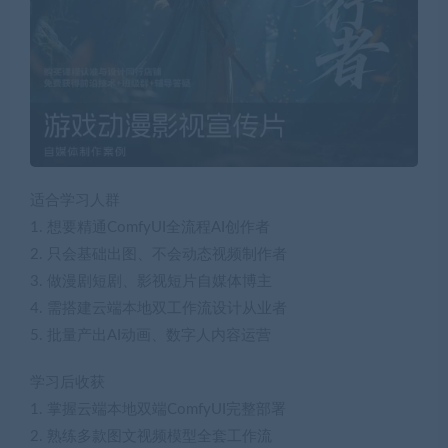
适合学习人群
1. 想要精通ComfyUI全流程AI创作者
2. 只会基础出图、不会动态视频制作者
3. 做漫剧短剧、影视短片自媒体博主
4. 需搭建云端本地双工作流设计从业者
5. 批量产出AI动画、数字人内容运营
学习后收获
1. 掌握云端本地双端ComfyUI完整部署
2. 熟练多款图文视频模型全套工作流