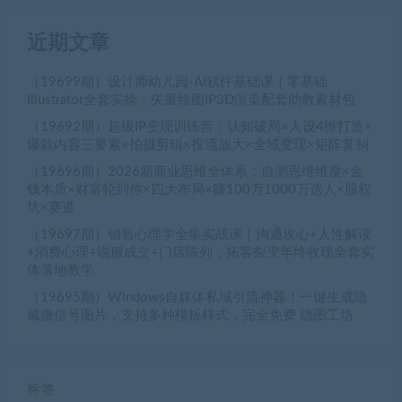
近期文章
（19699期）设计师幼儿园-AI软件基础课｜零基础
Illustrator全套实操，矢量绘图IP3D渲染配套助教素材包
（19692期）超级IP变现训练营：认知破局×人设4维打造×
爆款内容三要素×拍摄剪辑×投流放大×全域变现×矩阵复制
（19696期）2026新商业思维全体系：自测思维维度×金
钱本质×财富轮到你×四大布局×赚100万1000万选人×股权
坑×赛道
（19697期）销售心理学全集实战课｜沟通攻心+人性解读
+消费心理+说服成交+门店陈列，拓客裂变年终收现全套实
体落地教学
（19695期）Windows自媒体私域引流神器！一键生成隐
藏微信号图片，支持多种模板样式，完全免费 隐图工坊
标签