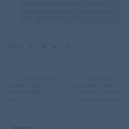
供资源均只能用于参考学习用，请勿直接商用。
若由于商用引起版权纠纷，一切责任均由使用者
承担。更多说明请参考 VIP介绍。
分享到：
上一篇
下一篇
（19221期）CS2国内市场AI
（19224期）只需导入
自动捡漏，稳定运行多年。支
Markdown 内容，实时预览一
持任何形式数据验证，日入
键导出专业 PDF！轻松解决AI
300+
生成内容排版问题 Presto
发表回复