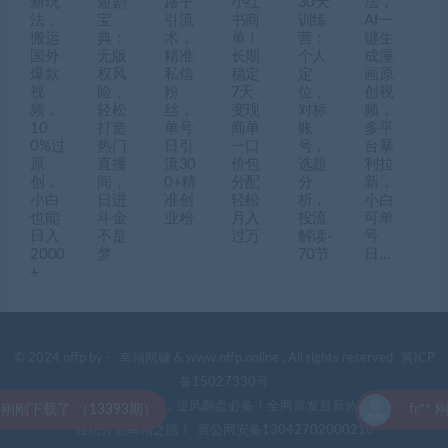
新玩
短剧
路子
小红
30天
法，
法，
宝
引流
书商
训练
AI一
搬运
典：
术，
单！
营：
键生
国外
无版
精准
长期
个人
成漫
爆款
权风
私信
稳定
定
画原
视
险，
粉
7天
位，
创视
频，
轻松
丝，
变现
对标
频，
10
打造
单号
商单
账
多平
0%过
热门
日引
一口
号，
台暴
原
直播
流30
价包
选题
利拉
创，
间，
0+精
分配
分
新，
小白
日进
准创
轻松
析，
小白
也能
斗金
业粉
月入
投流
可单
日入
不是
过万
解读-
号
2000
梦
70节
日…
+
© 2024 nffp by -
幸福网赚
& www.nffp.online . All rights reserved
冀ICP
备15027330号
幸福网赚(www.nffp.online)，逆风翻盘必备！全网首发最新热门网赚项目，
93期）
fr** 刚刚下载了 （1
轻松开启幸福之路！
冀公网安备13042702000218