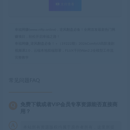
支付查看
幸福网赚(www.nffp.online)，逆风翻盘必备！全网首发最新热门网
赚项目，轻松开启幸福之路！
幸福网赚_逆风翻盘必备！
»
（19222期）2026ComfyUI高阶漫剧
视频课2.0，云端本地双端部署，FLUX千问Wan2.2全模型工作流
完整教学
常见问题FAQ
免费下载或者VIP会员专享资源能否直接商
用？
本站所有资源版权均属于原作者所有，这里所提