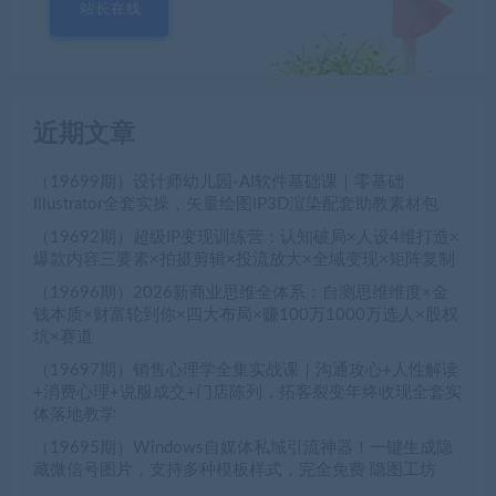
站长在线
近期文章
（19699期）设计师幼儿园-AI软件基础课｜零基础
Illustrator全套实操，矢量绘图IP3D渲染配套助教素材包
（19692期）超级IP变现训练营：认知破局×人设4维打造×
爆款内容三要素×拍摄剪辑×投流放大×全域变现×矩阵复制
（19696期）2026新商业思维全体系：自测思维维度×金
钱本质×财富轮到你×四大布局×赚100万1000万选人×股权
坑×赛道
（19697期）销售心理学全集实战课｜沟通攻心+人性解读
+消费心理+说服成交+门店陈列，拓客裂变年终收现全套实
体落地教学
（19695期）Windows自媒体私域引流神器！一键生成隐
藏微信号图片，支持多种模板样式，完全免费 隐图工坊