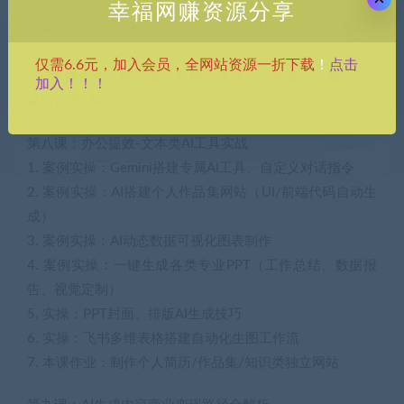
8. 账号维护、评论运营、违规限流排查方案
幸福网赚资源分享
9. AI账号高点击率封面设计两套方案（纯AI内容号、真人IP
号）
点击
仅需6.6元，加入会员，全网站资源一折下载
！
10. 本课作业：确定账号名称、赛道、对标账号，输出5个
加入！！！
爆款选题+标题
第八课：办公提效-文本类AI工具实战
1. 案例实操：Gemini搭建专属AI工具、自定义对话指令
2. 案例实操：AI搭建个人作品集网站（UI/前端代码自动生
成）
3. 案例实操：AI动态数据可视化图表制作
4. 案例实操：一键生成各类专业PPT（工作总结、数据报
告、视觉定制）
5. 实操：PPT封面、排版AI生成技巧
6. 实操：飞书多维表格搭建自动化生图工作流
7. 本课作业：制作个人简历/作品集/知识类独立网站