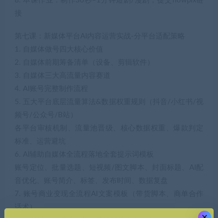
8. 本课作业：制作30秒–1分钟短剧/漫剧，提交flowpix链
接
第七课：新媒体平台AI内容运营实战-分平台适配策略
1. 自媒体做号四大核心价值
2. 自媒体前期筹备清单（设备、剪辑软件）
3. 自媒体三大高流量内容赛道
4. AI账号完整制作流程
5. 五大平台底层流量算法&数据权重规则（抖音/小红书/视
频号/公众号/B站）
各平台审核机制、流量池晋级、核心数据权重、爆款判定
标准、运营避坑
6. AI辅助自媒体全流程落地全套提示词模板
账号定位、批量选题、短视频/图文脚本、封面标题、AI配
音优化、账号简介、标签、发布时间、数据复盘
7. 账号商业变现全流程AI文案模板（带货脚本、商单合作
话术）
×