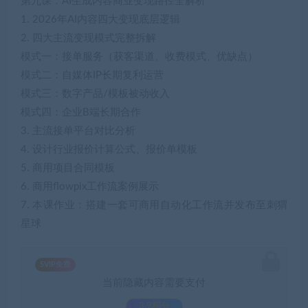
第九课：AI生成内容商业变现路径全解析
1. 2026年AI内容四大变现底层逻辑
2. 四大主流变现模式完整拆解
模式一：接单服务（获客渠道、收费模式、优缺点）
模式二：自媒体IP长期复利运营
模式三：数字产品/模板被动收入
模式四：企业B端长期合作
3. 主流接单平台对比分析
4. 设计行业报价计算公式、报价单模板
5. 商用项目合同模板
6. 商用flowpix工作流案例展示
7. 本课作业：搭建一套可商用自动化工作流并发布至刺猬
星球
SVIP免费
当前隐藏内容需要支付
3.9积分