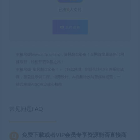
已有
0
人支付
支付查看
幸福网赚(www.nffp.online)，逆风翻盘必备！全网首发最新热门网
赚项目，轻松开启幸福之路！
幸福网赚_逆风翻盘必备！
»
（19224期）刺猬星球4.0全体系实战
课，覆盖提示词工程、电商设计、AI视频特效与新媒体运营，一
站式掌握AIGC商业核心技能
常见问题FAQ
免费下载或者VIP会员专享资源能否直接商