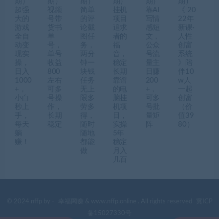
期）
期）
期）
期）
期）
期）
超强
视频
简单
挂机
靠AI
《 20
大的
号带
的评
项目
写情
22年
游戏
货书
论截
追求
感短
新课·
全自
单
图任
者的
文，
人性
动变
号，
务，
福
公众
创富
现实
单号
两分
音，
号流
系统
操，
收益
钟一
稳定
量主
》陪
日入
800
块钱
长期
日赚
伴10
1000
左右
任务
靠谱
200
w人
+，
可多
无上
的电
+，
一起
小白
号操
限多
脑挂
可多
创富
秒上
作，
劳多
机项
号批
（价
手，
长期
得，
目，
量矩
值39
每天
稳定
随时
实操
阵
80）
躺
随地
5年
赚！
都能
稳定
做
月入
几百
© 2024 nffp by -
幸福网赚
& www.nffp.online . All rights reserved
冀ICP
备15027330号