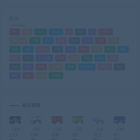
标签
520
618
2025
Adobe
AI
PDF
ps
PS插件
Windows
下载
优化
剪辑
原创
变现
头条
实战
实操
小白
小红书
广告
引流
快手
抖音
搬运
摄影
教程
文案
无人直播
无脑
流量
游戏
滤镜
爆款
电商
直播
矩阵
短视频
网赚
蓝海项目
视频号
课程
赚钱
运营
闲鱼
零基础
相关推荐
（19
（11
（14
（33
（14
（34
112
149
308
20
712
97