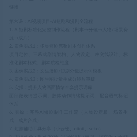
链接
第六课：AI视频项目-AI短剧和漫剧全流程
1. AI短剧标准化完整制作流程（剧本→分镜→人物/场景资
源→成片）
2. 案例实战1：多集短剧完整剧本创作体系
项目定位、三幕式剧情架构、人物设定、冲突线设计、标
准化剧本格式、剧本质检维度
3. 案例实战2：文生漫剧/短剧分镜提示词模板
4. 案例实战3：图生图批量生成分镜故事板
5. 实操：提升人物画面情绪全套提示词库
面部微表情提示词、肢体动作情绪提示词、配音语气标记
体系
6. 实操：完整AI短剧制作工作流（人物设定板、场景生
成、成片合成）
7. 短剧辅助工具分享（小云雀、oiioii、seko）