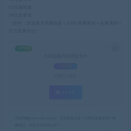
03直播搭建
04注意事项
（附件：防违规专用播放器＋100G直播素材＋头像素材＋
官方直播伴侣）
SVIP免费
当前隐藏内容需要支付
3.9积分
已有
0
人支付
支付查看
幸福网赚(www.nffp.online)，逆风翻盘必备！全网首发最新热门网
赚项目，轻松开启幸福之路！