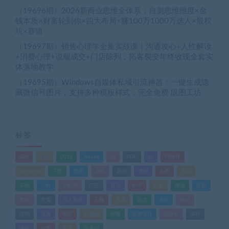
（19696期）2026新商业思维全体系：自测思维维度×金
钱本质×财富轮到你×四大布局×赚100万1000万选人×股权
坑×赛道
（19697期）销售心理学全集实战课｜沟通攻心+人性解读
+消费心理+说服成交+门店陈列，拓客裂变年终收现全套实
体落地教学
（19695期）Windows自媒体私域引流神器！一键生成隐
藏微信号图片，支持多种模板样式，完全免费 隐图工坊
标签
520
618
2025
Adobe
AI
PDF
ps
PS插件
Windows
下载
优化
剪辑
原创
变现
头条
实战
实操
小白
小红书
广告
引流
快手
抖音
搬运
摄影
教程
文案
无人直播
无脑
流量
游戏
滤镜
爆款
电商
直播
矩阵
短视频
网赚
蓝海项目
视频号
课程
赚钱
运营
闲鱼
零基础