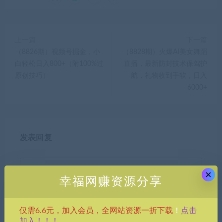
上一篇
下一篇
（8826期）视频号掘金，小
（8828期）火爆AI美女舞蹈
白轻松日入800+（附100%过
直播，最新防封技术保驾护
原创技巧）
航，礼物收到手软，日入
6000+
发表回复
×
幸福网赚资源分享
点击
仅需6.6元，加入会员，全网站资源一折下载
！
昵称*
加入！！！