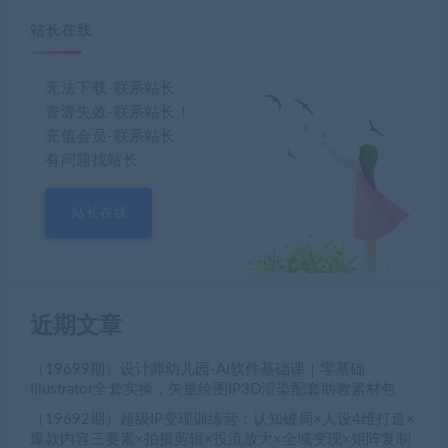
站长在线
无法下载-联系站长
资源失效-联系站长！
充值会员-联系站长
有问题找站长
站长在线
近期文章
（19699期）设计师幼儿园-AI软件基础课｜零基础
Illustrator全套实操，矢量绘图IP3D渲染配套助教素材包
（19692期）超级IP变现训练营：认知破局×人设4维打造×
爆款内容三要素×拍摄剪辑×投流放大×全域变现×矩阵复制