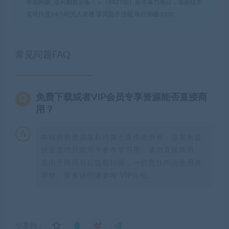
幸福网赚_逆风翻盘必备！
»
（8827期）新年暴力项目，最新技术
实现抖音24小时无人直播 零风险不违规 每日躺赚3000
常见问题FAQ
免费下载或者VIP会员专享资源能否直接商
用？
本站所有资源版权均属于原作者所有，这里所提
供资源均只能用于参考学习用，请勿直接商用。
若由于商用引起版权纠纷，一切责任均由使用者
承担。更多说明请参考 VIP介绍。
分享到：