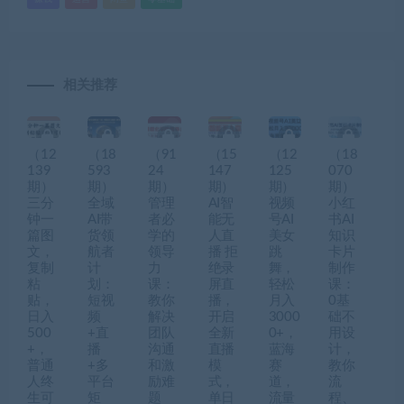
相关推荐
（12
（18
（91
（15
（12
（18
139
593
24
147
125
070
期）
期）
期）
期）
期）
期）
三分
全域
管理
AI智
视频
小红
钟一
AI带
者必
能无
号AI
书AI
篇图
货领
学的
人直
美女
知识
文，
航者
领导
播 拒
跳
卡片
复制
计
力
绝录
舞，
制作
粘
划：
课：
屏直
轻松
课：
贴，
短视
教你
播，
月入
0基
日入
频
解决
开启
3000
础不
500
+直
团队
全新
0+，
用设
+，
播
沟通
直播
蓝海
计，
普通
+多
和激
模
赛
教你
人终
平台
励难
式，
道，
流
生可
矩
题
单日
流量
程、