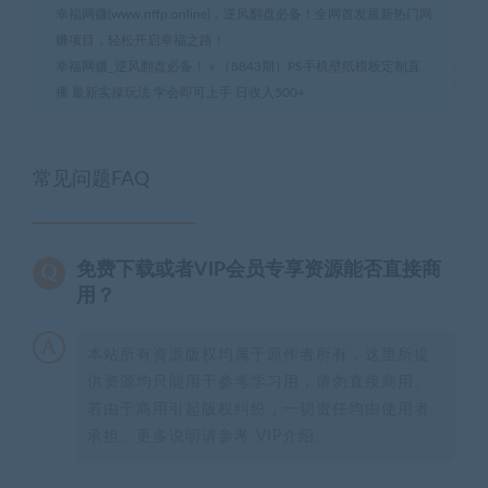
幸福网赚(www.nffp.online)，逆风翻盘必备！全网首发最新热门网
赚项目，轻松开启幸福之路！
幸福网赚_逆风翻盘必备！
»
（8843期）PS手机壁纸模板定制直
播 最新实操玩法 学会即可上手 日收入500+
常见问题FAQ
免费下载或者VIP会员专享资源能否直接商
用？
本站所有资源版权均属于原作者所有，这里所提
供资源均只能用于参考学习用，请勿直接商用。
若由于商用引起版权纠纷，一切责任均由使用者
承担。更多说明请参考 VIP介绍。