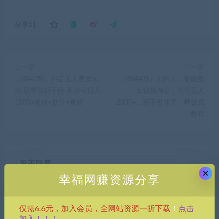
分享到：
上一篇
下一篇
（8842期）抖音无人美女玩
（8844期）利用人工智能美
法 双重防封手段 不封号日入
女视频淘金，单号日入
1000+教程+软件+素材
2000+，新手也能干，喂饭式
教程
发表回复
×
幸福网赚资源分享
点击
仅需6.6元，加入会员，全网站资源一折下载
！
加入！！！