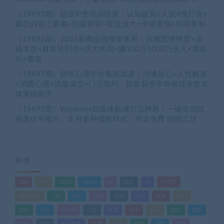
（19692期）超级IP变现训练营：认知破局×人设4维打造×
爆款内容三要素×拍摄剪辑×投流放大×全域变现×矩阵复制
（19696期）2026新商业思维全体系：自测思维维度×金
钱本质×财富轮到你×四大布局×赚100万1000万选人×股权
坑×赛道
（19697期）销售心理学全集实战课｜沟通攻心+人性解读
+消费心理+说服成交+门店陈列，拓客裂变年终收现全套实
体落地教学
（19695期）Windows自媒体私域引流神器！一键生成隐
藏微信号图片，支持多种模板样式，完全免费 隐图工坊
标签
520
618
2025
Adobe
AI
PDF
ps
PS插件
Windows
下载
优化
剪辑
原创
变现
头条
实战
实操
小白
小红书
广告
引流
快手
抖音
搬运
摄影