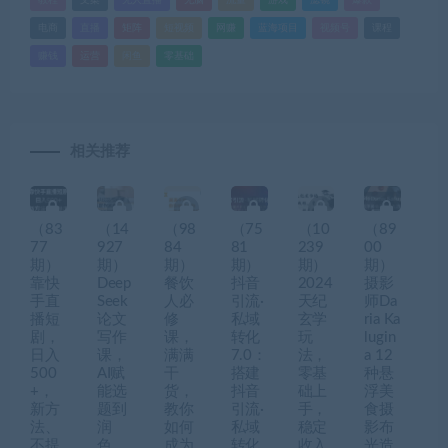
教程
文案
无人直播
无脑
流量
游戏
滤镜
爆款
电商
直播
矩阵
短视频
网赚
蓝海项目
视频号
课程
赚钱
运营
闲鱼
零基础
相关推荐
（83
（14
（98
（75
（10
（89
77
927
84
81
239
00
期）
期）
期）
期）
期）
期）
靠快
Deep
餐饮
抖音
2024
摄影
手直
Seek
人必
引流·
天纪
师Da
播短
论文
修
私域
玄学
ria Ka
剧，
写作
课，
转化
玩
lugin
日入
课，
满满
7.0：
法，
a 12
500
AI赋
干
搭建
零基
种悬
+，
能选
货，
抖音
础上
浮美
新方
题到
教你
引流·
手，
食摄
法、
润
如何
私域
稳定
影布
不提
色，
成为
转化
收入
光造