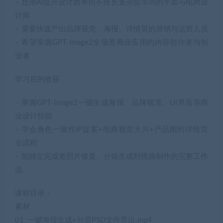
– 想用AI提升设计效率但不擅长复杂提示词的平面与电商设
计师
– 需要快速产出品牌视觉、海报、详情页的营销与运营人员
– 希望掌握GPT-Image2全场景商业应用的内容创作者与创
业者
学习后的收获
– 掌握GPT-Image2一键生成海报、品牌视觉、UI界面等商
业设计技能
– 学会角色一致性IP提案+电商视觉大片+产品图到详情页
全流程
– 能独立完成老照片修复、分镜生成到视频制作的完整工作
流
课程目录：
素材
01_一键海报生成+分层PSD文件导出.mp4