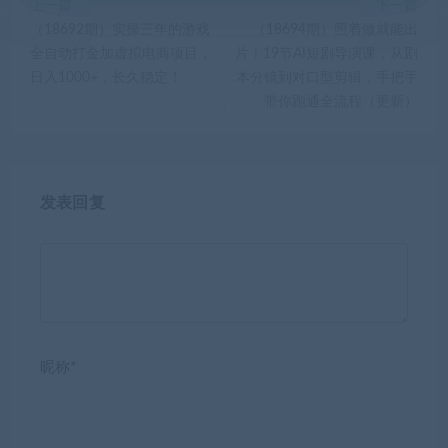
上一篇
下一篇
（18692期）实操三年的游戏
（18694期）照着做就能出
全自动打金加虚拟电商项目，
片！19节AI短剧导演课，从剧
日入1000+，长久稳定！
本分镜到对口型剪辑，手把手
带你跑通全流程（更新）
发表回复
昵称*