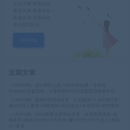
无法下载-联系站长
资源失效-联系站长！
充值会员-联系站长
有问题找站长
站长在线
近期文章
（19699期）设计师幼儿园-AI软件基础课｜零基础
Illustrator全套实操，矢量绘图IP3D渲染配套助教素材包
（19692期）超级IP变现训练营：认知破局×人设4维打造×
爆款内容三要素×拍摄剪辑×投流放大×全域变现×矩阵复制
（19696期）2026新商业思维全体系：自测思维维度×金
钱本质×财富轮到你×四大布局×赚100万1000万选人×股权
坑×赛道