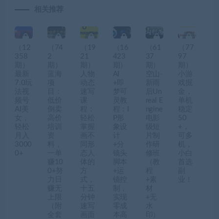
相关推荐
（12
（74
（19
（16
（61
（77
358
2
21
423
37
97
期）
期）
期）
期）
期）
期）
最新
蓝海
人物
AI
空山-
小游
7.0玩
项
动态
+即
新雨
戏掘
法视
目：
速写
梦可
后Un
金，
频号
低价
课
灵教
real E
单机
AI美
倒卖
程：
程：I
ngine
稳定
女，
高价
轻松
P形
电影
50
轻松
培训
掌握
象设
级短
+，
月入
资
画不
计
片制
可多
3000
料，
同形
+分
作研
机，
0+
一单
态人
镜头
修班
小白
赚10
体的
脚本
（教
首选
0+努
方
+运
程
副
力日
式，
镜控
+素
业！
赚无
十五
制，
材
上限
分钟
实现
+无
（附
速写
零成
水
全套
画面
本高
印）