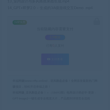
13_室内设计与多风格效果图生成.mp4
14_GPT+即梦2.0 – 生成的3A级游戏交互Demo .mp4
SVIP免费
当前隐藏内容需要支付
3.9积分
已有
0
人支付
支付查看
幸福网赚(www.nffp.online)，逆风翻盘必备！全网首发最新热门网
赚项目，轻松开启幸福之路！
幸福网赚_逆风翻盘必备！
»
（18693期）电商设计师必学-更新：
GPT-Image2一键生成专业视觉大片，产品图到详情页全流程