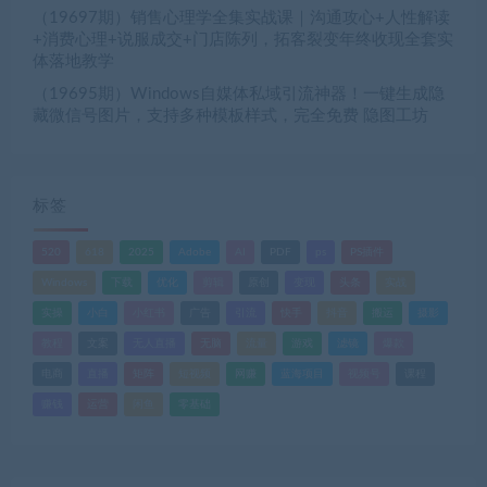
（19697期）销售心理学全集实战课｜沟通攻心+人性解读
+消费心理+说服成交+门店陈列，拓客裂变年终收现全套实
体落地教学
（19695期）Windows自媒体私域引流神器！一键生成隐
藏微信号图片，支持多种模板样式，完全免费 隐图工坊
标签
520
618
2025
Adobe
AI
PDF
ps
PS插件
Windows
下载
优化
剪辑
原创
变现
头条
实战
实操
小白
小红书
广告
引流
快手
抖音
搬运
摄影
教程
文案
无人直播
无脑
流量
游戏
滤镜
爆款
电商
直播
矩阵
短视频
网赚
蓝海项目
视频号
课程
赚钱
运营
闲鱼
零基础