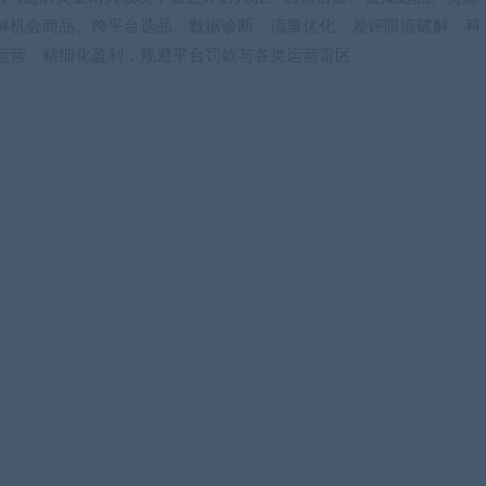
解机会商品、跨平台选品、数据诊断、流量优化、差评限流破解、科
运营、精细化盈利，规避平台罚款与各类运营雷区。