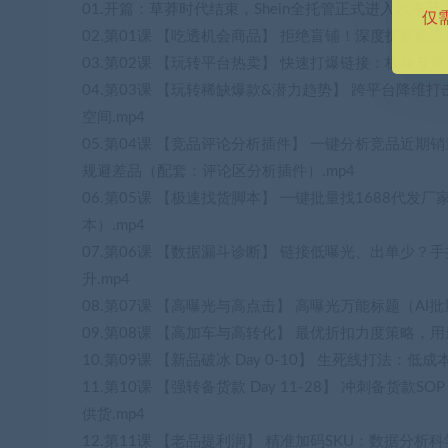
01.开篇：草莽时代结束，Shein全托管正式进入效率至上
仅
02.第01课 【吃透机会商品】 拒绝盲铺！深度拆解机会
03.第02课 【玩转平台热卖】 快速打爆链接：板块专
04.第03课 【玩转稀缺爆款&潜力趋势】 跨平台降维打击
空间.mp4
05.第04课 【竞品评论分析插件】 一键分析竞品近
规避差品（配套：评论区分析插件）.mp4
06.第05课 【极速找货脚本】 一键批量找1688代
本）.mp4
07.第06课 【数据漏斗诊断】 链接低曝光、出单少
升.mp4
08.第07课 【高曝光与高点击】 高曝光万能标题（AI
09.第08课 【高加车与高转化】 最优折扣力度策略，
10.第09课 【新品破冰 Day 0-10】 生死线打法
11.第10课 【强转备货款 Day 11-28】 冲刺
供货.mp4
12.第11课 【老品提利润】 精准加码SKU：数据分析