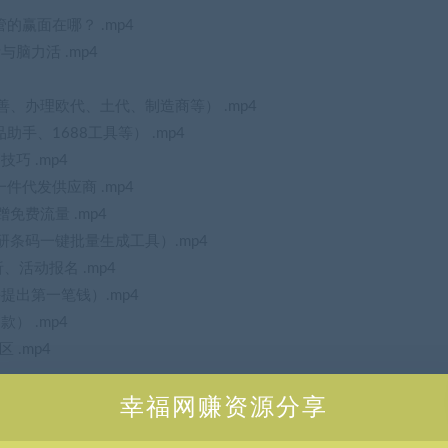
的赢面在哪？ .mp4
脑力活 .mp4
善、办理欧代、土代、制造商等） .mp4
助手、1688工具等） .mp4
巧 .mp4
件代发供应商 .mp4
免费流量 .mp4
研条码一键批量生成工具）.mp4
、活动报名 .mp4
提出第一笔钱）.mp4
） .mp4
 .mp4
幸福网赚资源分享