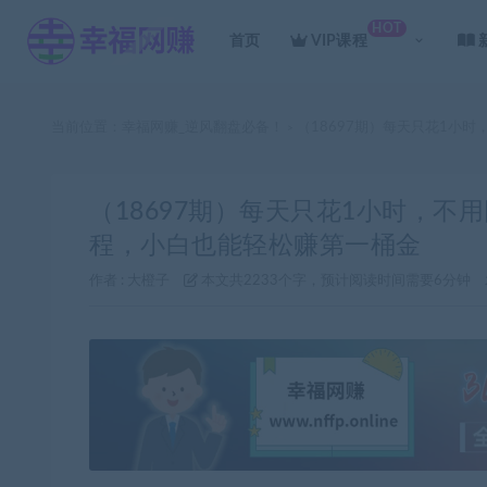
HOT
首页
VIP课程
当前位置：
幸福网赚_逆风翻盘必备！
（18697期）每天只花1小
>
（18697期）每天只花1小时，
程，小白也能轻松赚第一桶金
作者 :
大橙子
本文共2233个字，预计阅读时间需要6分钟