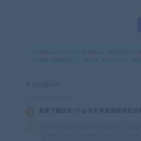
幸福网赚(www.nffp.online)，逆风翻盘必备！全网首发最新
幸福网赚_逆风翻盘必备！
»
（18697期）每天只花1小时，不
常见问题FAQ
免费下载或者VIP会员专享资源能否直接
本站所有资源版权均属于原作者所有，这里所提
权纠纷，一切责任均由使用者承担。更多说明请参