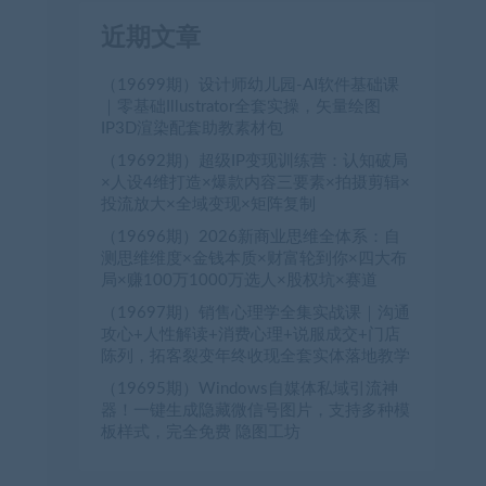
近期文章
（19699期）设计师幼儿园-AI软件基础课
｜零基础Illustrator全套实操，矢量绘图
IP3D渲染配套助教素材包
（19692期）超级IP变现训练营：认知破局
×人设4维打造×爆款内容三要素×拍摄剪辑×
投流放大×全域变现×矩阵复制
（19696期）2026新商业思维全体系：自
测思维维度×金钱本质×财富轮到你×四大布
局×赚100万1000万选人×股权坑×赛道
（19697期）销售心理学全集实战课｜沟通
攻心+人性解读+消费心理+说服成交+门店
陈列，拓客裂变年终收现全套实体落地教学
（19695期）Windows自媒体私域引流神
器！一键生成隐藏微信号图片，支持多种模
板样式，完全免费 隐图工坊