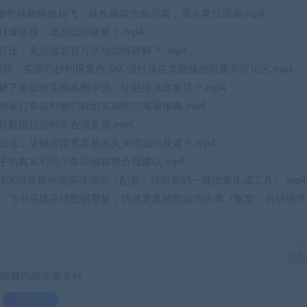
老链接带动新链接起飞，延长爆款生命周期，霸占类目流量.mp4
何打爆链接，老品如何破解？.mp4
打压，无法报名官方活动如何破解？ .mp4
降权，实操巧妙利用复色 SKC强行保住老链接的权重与评论区.mp4
权被下架如何实操换图申诉，让链接满血复活？.mp4
、急采订单超时被罚款的实操防坑规避策略.mp4
析数据趋势科学合理备货.mp4
分过低，店铺虚拟售卖被永久关闭如何规避？.mp4
到手的真实利润？多店铺财税合规建议.mp4
生成100%合规标签实操演示（配套：自研条码一键批量生成工具）.mp4
数据，飞书搭建店铺数据看板，快速复盘辅助运营决策（配套：自研插件
隐藏内容需要支付
3.9积分