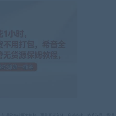
手入门与进阶突破两大板块，覆盖开店入驻、店铺搭建、傻瓜选品、货源