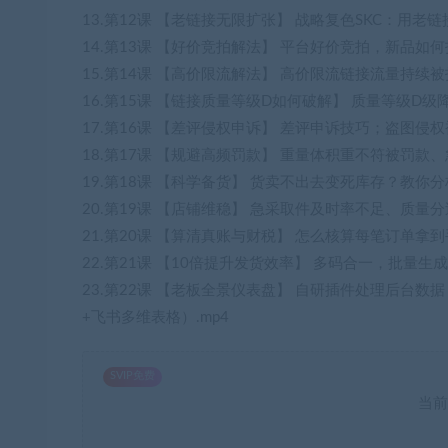
13.第12课 【老链接无限扩张】 战略复色SKC：用
14.第13课 【好价竞拍解法】 平台好价竞拍，新品如
15.第14课 【高价限流解法】 高价限流链接流量持续被
16.第15课 【链接质量等级D如何破解】 质量等级D级
17.第16课 【差评侵权申诉】 差评申诉技巧；盗图侵
18.第17课 【规避高频罚款】 重量体积重不符被罚款
19.第18课 【科学备货】 货卖不出去变死库存？教你分
20.第19课 【店铺维稳】 急采取件及时率不足、质量
21.第20课 【算清真账与财税】 怎么核算每笔订单拿
22.第21课 【10倍提升发货效率】 多码合一，批量
23.第22课 【老板全景仪表盘】 自研插件处理后台
+飞书多维表格）.mp4
SVIP免费
当前