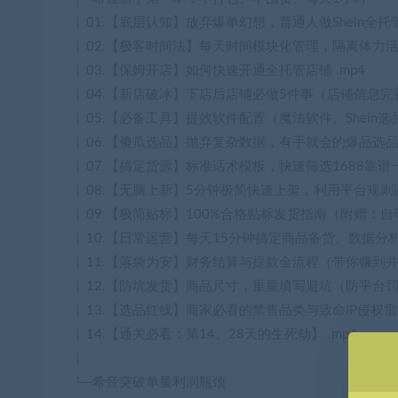
│ 01.【底层认知】放弃爆单幻想，普通人做Shein全托管
│ 02.【极客时间法】每天时间模块化管理，隔离体力活与
│ 03.【保姆开店】如何快速开通全托管店铺 .mp4
│ 04.【新店破冰】下店后店铺必做5件事（店铺信息完
│ 05.【必备工具】提效软件配置（魔法软件、Shein选品
│ 06.【傻瓜选品】抛弃复杂数据，有手就会的爆品选品技
│ 07.【搞定货源】标准话术模板，快速筛选1688靠谱一
│ 08.【无脑上新】5分钟极简快速上架，利用平台规则蹭
│ 09.【极简贴标】100%合格贴标发货指南（附赠：自
│ 10.【日常运营】每天15分钟搞定商品备货、数据分析
│ 11.【落袋为安】财务结算与提款全流程（带你赚到并
│ 12.【防坑发货】商品尺寸，重量填写避坑（防平台罚款
│ 13.【选品红线】商家必看的禁售品类与致命IP侵权雷区
│ 14.【通关必看：第14、28天的生死劫】 .mp4
│
└─希音突破单量利润瓶颈