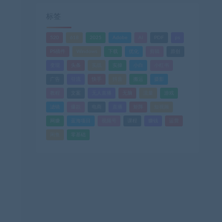
标签
520
618
2025
Adobe
AI
PDF
ps
PS插件
Windows
下载
优化
剪辑
原创
变现
头条
实战
实操
小白
小红书
广告
引流
快手
抖音
搬运
摄影
教程
文案
无人直播
无脑
流量
游戏
滤镜
爆款
电商
直播
矩阵
短视频
网赚
蓝海项目
视频号
课程
赚钱
运营
闲鱼
零基础