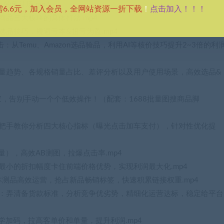
的角斗场.mp4
点击加入！！！
需6.6元，加入会员，全网站资源一折下载
！
商品三大板块的具体打法.mp4
属选品技巧，规避亏本&扭亏为盈.mp4
：从Temu、Amazon选品验品，利用AI等核价技巧提升2~3倍的利
期销量趋势、各规格销量占比、差评分析以及用户使用场景，高效选品&
发厂家，告别手动一个个低效操作！（配套：1688批量图搜商品脚
？手把手教你分析四大核心指标（曝光点击加车支付），针对性优化提
批量），高效AB测图，拉爆点击率.mp4
用最小的折扣幅度卡住前端价格优势，实现利润最大化.mp4
：低成本测品高效运营，抢占新品畅销标签，快速积累链接权重.mp4
备货款SOP：弄清备货款标准，分析竞争优劣势，精细化运营达标，稳定给平台
科学加码，拉高客单价和单量，提升利润.mp4