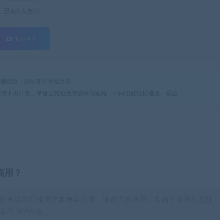
已有
0
人支付
支付查看
热门网赚项目，轻松开启幸福之路！
用囤货不用打包，希音全托管无货源保姆教程，小白也能轻松赚第一桶金
商用？
供资源均只能用于参考学习用，请勿直接商用。若由于商用引起版
考 VIP介绍。