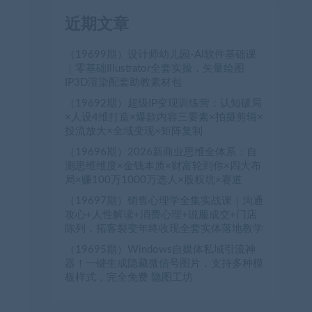
近期文章
（19699期）设计师幼儿园-AI软件基础课
｜零基础Illustrator全套实操，矢量绘图
IP3D渲染配套助教素材包
（19692期）超级IP变现训练营：认知破局
×人设4维打造×爆款内容三要素×拍摄剪辑×
投流放大×全域变现×矩阵复制
（19696期）2026新商业思维全体系：自
测思维维度×金钱本质×财富轮到你×四大布
局×赚100万1000万选人×股权坑×赛道
（19697期）销售心理学全集实战课｜沟通
攻心+人性解读+消费心理+说服成交+门店
陈列，拓客裂变年终收现全套实体落地教学
（19695期）Windows自媒体私域引流神
器！一键生成隐藏微信号图片，支持多种模
板样式，完全免费 隐图工坊