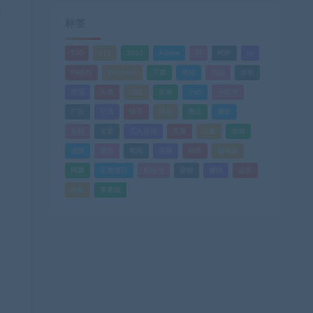
头
标签
520
618
2025
Adobe
AI
PDF
ps
PS插件
Windows
下载
优化
剪辑
原创
变现
头条
实战
实操
小白
小红书
广告
引流
快手
抖音
搬运
摄影
教程
文案
无人直播
无脑
流量
游戏
滤镜
爆款
电商
直播
矩阵
短视频
网赚
蓝海项目
视频号
课程
赚钱
运营
闲鱼
零基础