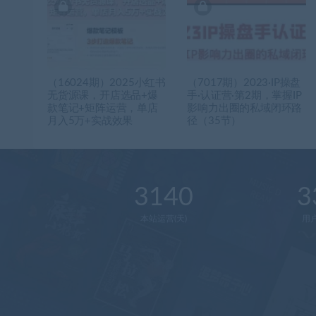
（16024期）2025小红书
（7017期）2023·IP操盘
无货源课，开店选品+爆
手·认证营·第2期，掌握IP
款笔记+矩阵运营，单店
影响力出圈的私域闭环路
月入5万+实战效果
径（35节）
3140
3
本站运营(天)
用