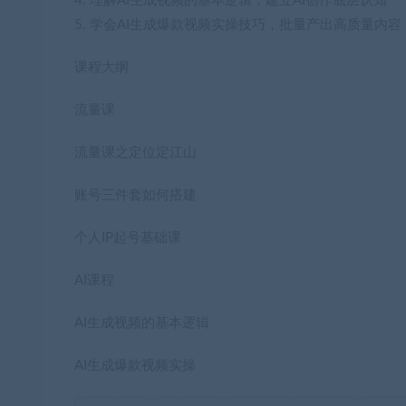
4. 理解AI生成视频的基本逻辑，建立AI创作底层认知
5. 学会AI生成爆款视频实操技巧，批量产出高质量内容
课程大纲
流量课
流量课之定位定江山
账号三件套如何搭建
个人IP起号基础课
AI课程
AI生成视频的基本逻辑
AI生成爆款视频实操