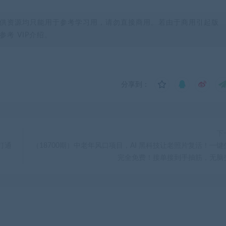
供资源均只能用于参考学习用，请勿直接商用。若由于商用引起版
考 VIP介绍。
分享到：
下
打通
（18700期）中老年风口项目，AI 黑科技让老照片复活！一键
完全免费！接单接到手抽筋，无脑