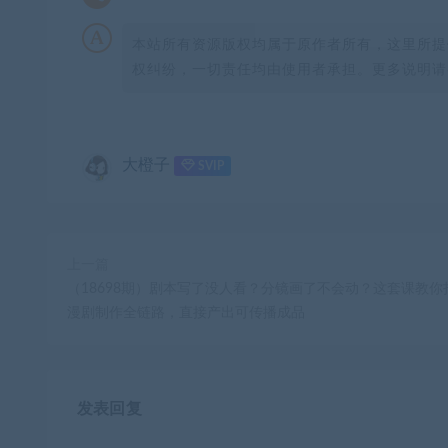
本站所有资源版权均属于原作者所有，这里所提
权纠纷，一切责任均由使用者承担。更多说明请参
大橙子
SVIP
上一篇
（18698期）剧本写了没人看？分镜画了不会动？这套课教你
漫剧制作全链路，直接产出可传播成品
发表回复