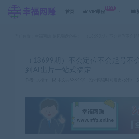
HOT
首页
VIP课程
当前位置：
幸福网赚_逆风翻盘必备！
（18699期）不会定位不会
>
（18699期）不会定位不会起号
到AI出片一站式搞定
作者 :
大橙子
本文共638个字，预计阅读时间需要2分钟