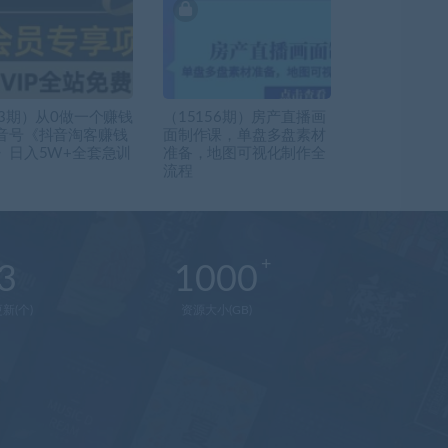
53期）从0做一个赚钱
（15156期）房产直播画
音号《抖音淘客赚钱
面制作课，单盘多盘素材
》日入5W+全套急训
准备，地图可视化制作全
流程
3
1000
新(个)
资源大小(GB)
在
线
客
服