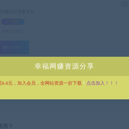
隐藏内容需要支付
3.9积分
已有
0
人支付
支付查看
幸福网赚资源分享
热门网赚项目，轻松开启幸福之路！
会做视频？三天两夜流量陪跑课，从账号搭建到AI出片一站式搞定
点击加入！！！
需6.6元，加入会员，全网站资源一折下载
！
商用？