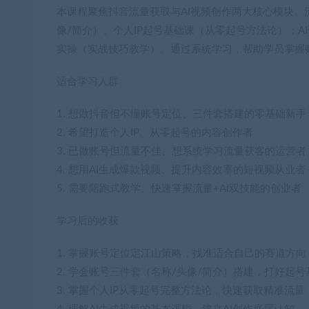
本课程聚焦抖音流量获取与AI视频创作两大核心模块。
像/简介）、个人IP起号基础课（从零起号方法论）；A
实操（实战技巧教学）。通过系统学习，帮助学员掌握账
适合学习人群
1. 想做抖音但不懂账号定位、三件套搭建的零基础新手
2. 希望打造个人IP、从零起号的内容创作者
3. 已做账号但流量不佳、想系统学习流量获客的运营者
4. 想用AI生成爆款视频、提升内容效率的短视频从业者
5. 需要陪跑式教学、快速掌握流量+AI双技能的创业者
学习后的收获
1. 掌握账号定位定江山策略，找准适合自己的赛道方向
2. 学会账号三件套（名称/头像/简介）搭建，打好起号
3. 掌握个人IP从零起号完整方法论，快速获取精准流量