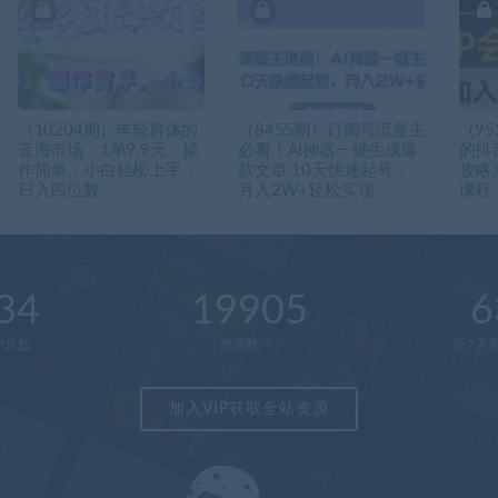
（10204期）年轻群体的
（8455期）订阅号流量主
（9
蓝海市场，1单9.9元，操
必看！AI神器一键生成爆
的抖
作简单，小白轻松上手，
款文章 10天快速起号，
攻略
日入四位数
月入2W+轻松实现
课程
34
19905
6
户总数
资源数(个)
近7天更
加入VIP获取全站资源