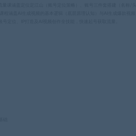
流量课涵盖定位定江山（账号定位策略）、账号三件套搭建（名称/
I课程涵盖AI生成视频的基本逻辑（底层原理认知）与AI生成爆款视频
号定位、IP打造及AI视频创作全技能，快速起号获取流量。
基础