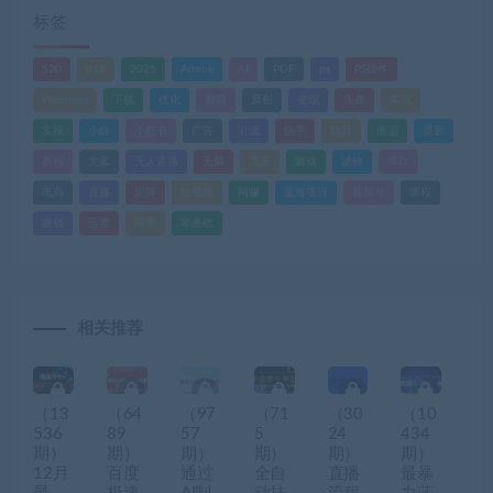
标签
520
618
2025
Adobe
AI
PDF
ps
PS插件
Windows
下载
优化
剪辑
原创
变现
头条
实战
实操
小白
小红书
广告
引流
快手
抖音
搬运
摄影
教程
文案
无人直播
无脑
流量
游戏
滤镜
爆款
电商
直播
矩阵
短视频
网赚
蓝海项目
视频号
课程
赚钱
运营
闲鱼
零基础
相关推荐
（13
（64
（97
（71
（30
（10
536
89
57
5
24
434
期）
期）
期）
期）
期）
期）
12月
百度
通过
全自
直播
最暴