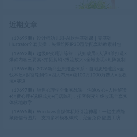
近期文章
（19699期）设计师幼儿园-AI软件基础课｜零基础
Illustrator全套实操，矢量绘图IP3D渲染配套助教素材包
（19692期）超级IP变现训练营：认知破局×人设4维打造×
爆款内容三要素×拍摄剪辑×投流放大×全域变现×矩阵复制
（19696期）2026新商业思维全体系：自测思维维度×金
钱本质×财富轮到你×四大布局×赚100万1000万选人×股权
坑×赛道
（19697期）销售心理学全集实战课｜沟通攻心+人性解读
+消费心理+说服成交+门店陈列，拓客裂变年终收现全套实
体落地教学
（19695期）Windows自媒体私域引流神器！一键生成隐
藏微信号图片，支持多种模板样式，完全免费 隐图工坊