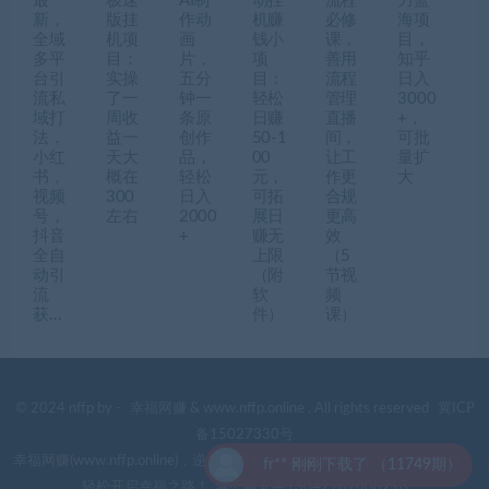
最
极速
AI制
动挂
流程
力蓝
新，
版挂
作动
机赚
必修
海项
全域
机项
画
钱小
课，
目，
多平
目：
片，
项
善用
知乎
台引
实操
五分
目：
流程
日入
流私
了一
钟一
轻松
管理
3000
域打
周收
条原
日赚
直播
+，
法，
益一
创作
50-1
间，
可批
小红
天大
品，
00
让工
量扩
书，
概在
轻松
元，
作更
大
视频
300
日入
可拓
合规
号，
左右
2000
展日
更高
抖音
+
赚无
效
全自
上限
（5
动引
（附
节视
流
软
频
获…
件）
课）
© 2024 nffp by -
幸福网赚
& www.nffp.online . All rights reserved
冀ICP
备15027330号
幸福网赚(www.nffp.online)，逆风翻盘必备！全网首发最新热门网赚项目，
fr** 刚刚下载了 （11749期）
轻松开启幸福之路！
冀公网安备13042702000218