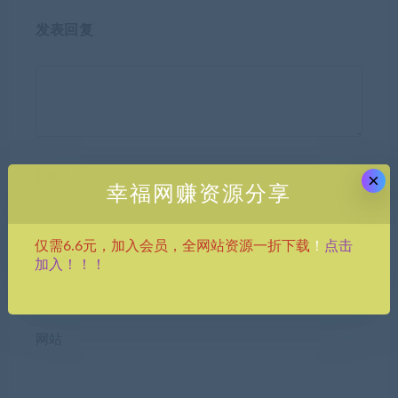
发表回复
昵称*
×
幸福网赚资源分享
点击
仅需6.6元，加入会员，全网站资源一折下载
！
E-mail*
加入！！！
网站