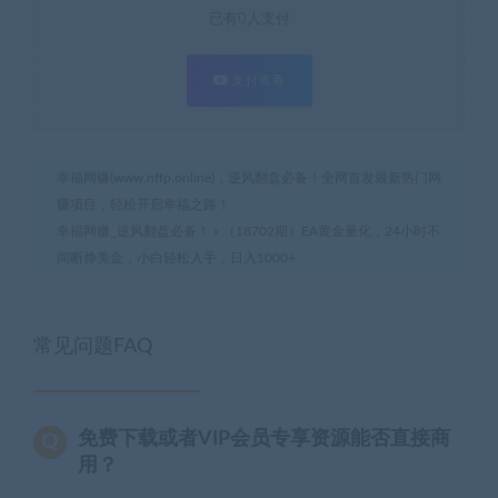
已有
0
人支付
支付查看
幸福网赚(www.nffp.online)，逆风翻盘必备！全网首发最新热门网
赚项目，轻松开启幸福之路！
幸福网赚_逆风翻盘必备！
»
（18702期）EA黄金量化，24小时不
间断挣美金，小白轻松入手，日入1000+
常见问题FAQ
免费下载或者VIP会员专享资源能否直接商
用？