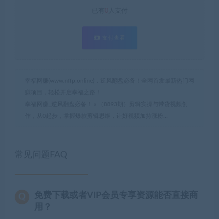
已有
0
人支付
支付查看
幸福网赚(www.nffp.online)，逆风翻盘必备！全网首发最新热门网
赚项目，轻松开启幸福之路！
幸福网赚_逆风翻盘必备！
»
（8893期）剪辑实操与带货视频创
作，从0起步，掌握爆款剪辑思维，让好视频加持涨粉…
常见问题FAQ
免费下载或者VIP会员专享资源能否直接商
用？