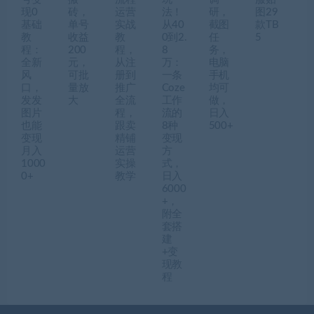
现0
砖，
运营
法！
研，
图29
基础
单号
实战
从40
截图
款TB
教
收益
教
0到2.
任
5
程：
200
程，
8
务，
全新
元，
从注
万：
电脑
风
可批
册到
一条
手机
口，
量放
推广
Coze
均可
发发
大
全流
工作
做，
图片
程，
流的
日入
也能
跟卖
8种
500+
变现
精铺
变现
月入
运营
方
1000
实操
式，
0+
教学
日入
6000
+，
附全
套搭
建
+变
现教
程