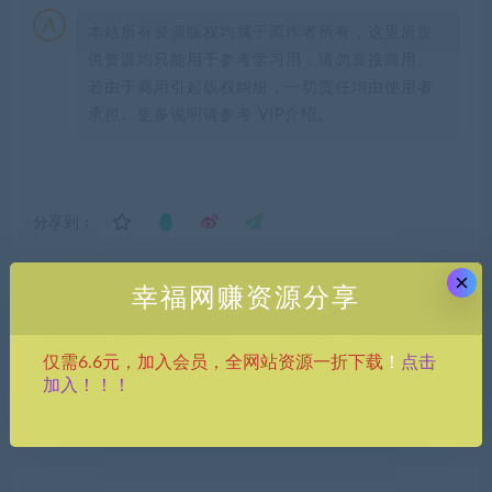
本站所有资源版权均属于原作者所有，这里所提
供资源均只能用于参考学习用，请勿直接商用。
若由于商用引起版权纠纷，一切责任均由使用者
承担。更多说明请参考 VIP介绍。
分享到：
×
幸福网赚资源分享
上一篇
下一篇
（8892期）轻松汽车摄影-全
（8894期）引爆-客流落地执
点击
仅需6.6元，加入会员，全网站资源一折下载
！
能课，最全汽车视频拍摄技巧
行，5步设计引爆客流的裂变
加入！！！
（32节课）
活动投放（19节课）