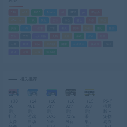
标签
520
618
2025
Adobe
AI
PDF
ps
PS插件
Windows
下载
优化
剪辑
原创
变现
头条
实战
实操
小白
小红书
广告
引流
快手
抖音
搬运
摄影
教程
文案
无人直播
无脑
流量
游戏
滤镜
爆款
电商
直播
矩阵
短视频
网赚
蓝海项目
视频号
课程
赚钱
运营
闲鱼
零基础
相关推荐
（38
（14
（18
（18
（15
PS样
68
481
519
829
868
机模
期）
期）
期）
期）
期）
版 –
抖音
游戏
OZO
2026
采
宠物
头像
自动
N全
AI新
集，
狗衣
号变
搬
流程
玩
调
服贴