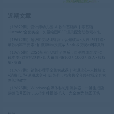
近期文章
（19699期）设计师幼儿园-AI软件基础课｜零基础
Illustrator全套实操，矢量绘图IP3D渲染配套助教素材包
（19692期）超级IP变现训练营：认知破局×人设4维打造×
爆款内容三要素×拍摄剪辑×投流放大×全域变现×矩阵复制
（19696期）2026新商业思维全体系：自测思维维度×金
钱本质×财富轮到你×四大布局×赚100万1000万选人×股权
坑×赛道
（19697期）销售心理学全集实战课｜沟通攻心+人性解读
+消费心理+说服成交+门店陈列，拓客裂变年终收现全套实
体落地教学
（19695期）Windows自媒体私域引流神器！一键生成隐
藏微信号图片，支持多种模板样式，完全免费 隐图工坊