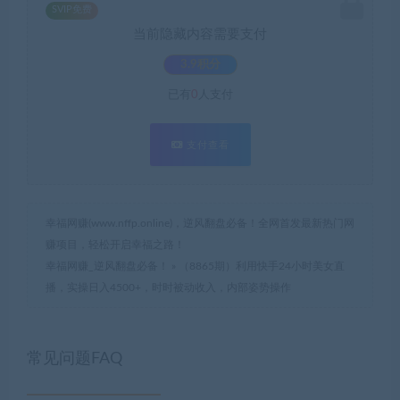
SVIP免费
当前隐藏内容需要支付
3.9积分
已有
0
人支付
支付查看
幸福网赚(www.nffp.online)，逆风翻盘必备！全网首发最新热门网
赚项目，轻松开启幸福之路！
幸福网赚_逆风翻盘必备！
»
（8865期）利用快手24小时美女直
播，实操日入4500+，时时被动收入，内部姿势操作
常见问题FAQ