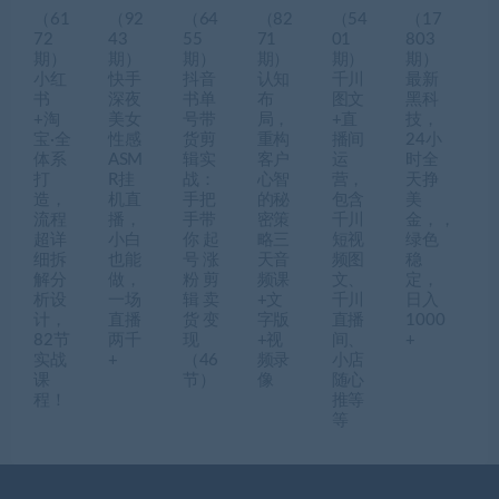
（61
（92
（64
（82
（54
（17
72
43
55
71
01
803
期）
期）
期）
期）
期）
期）
小红
快手
抖音
认知
千川
最新
书
深夜
书单
布
图文
黑科
+淘
美女
号带
局，
+直
技，
宝·全
性感
货剪
重构
播间
24小
体系
ASM
辑实
客户
运
时全
打
R挂
战：
心智
营，
天挣
造，
机直
手把
的秘
包含
美
流程
播，
手带
密策
千川
金，，
超详
小白
你 起
略三
短视
绿色
细拆
也能
号 涨
天音
频图
稳
解分
做，
粉 剪
频课
文、
定，
析设
一场
辑 卖
+文
千川
日入
计，
直播
货 变
字版
直播
1000
82节
两千
现
+视
间、
+
实战
+
（46
频录
小店
课
节）
像
随心
程！
推等
等