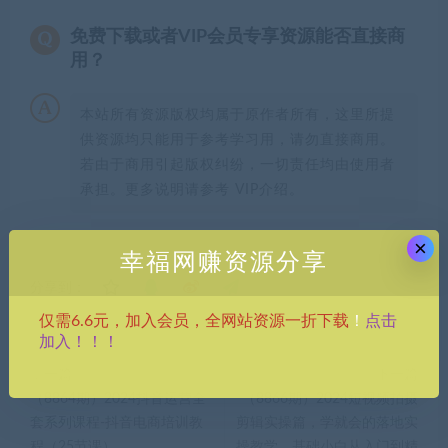
免费下载或者VIP会员专享资源能否直接商
用？
本站所有资源版权均属于原作者所有，这里所提
供资源均只能用于参考学习用，请勿直接商用。
若由于商用引起版权纠纷，一切责任均由使用者
承担。更多说明请参考 VIP介绍。
×
幸福网赚资源分享
分享到：
点击
仅需6.6元，加入会员，全网站资源一折下载
！
加入！！！
上一篇
下一篇
（8864期）2024抖音运营全
（8866期）2024短视频拍摄
套系列课程-抖音电商培训教
剪辑实操篇，学就会的落地实
程（25节课）
操教学，基础小白从入门到精