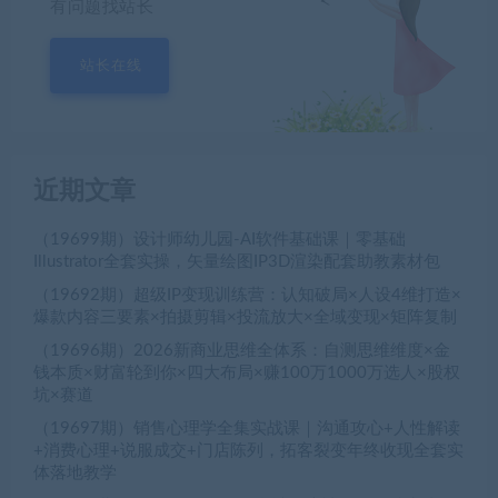
有问题找站长
站长在线
近期文章
（19699期）设计师幼儿园-AI软件基础课｜零基础
Illustrator全套实操，矢量绘图IP3D渲染配套助教素材包
（19692期）超级IP变现训练营：认知破局×人设4维打造×
爆款内容三要素×拍摄剪辑×投流放大×全域变现×矩阵复制
（19696期）2026新商业思维全体系：自测思维维度×金
钱本质×财富轮到你×四大布局×赚100万1000万选人×股权
坑×赛道
（19697期）销售心理学全集实战课｜沟通攻心+人性解读
+消费心理+说服成交+门店陈列，拓客裂变年终收现全套实
体落地教学