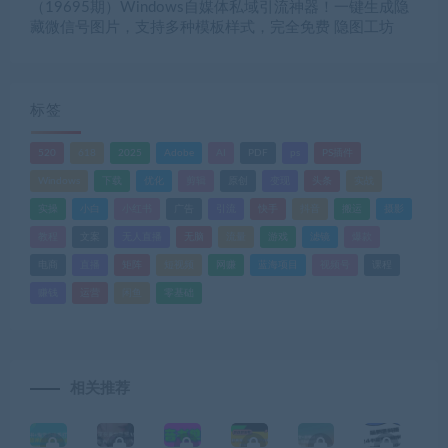
（19695期）Windows自媒体私域引流神器！一键生成隐
藏微信号图片，支持多种模板样式，完全免费 隐图工坊
标签
520
618
2025
Adobe
AI
PDF
ps
PS插件
Windows
下载
优化
剪辑
原创
变现
头条
实战
实操
小白
小红书
广告
引流
快手
抖音
搬运
摄影
教程
文案
无人直播
无脑
流量
游戏
滤镜
爆款
电商
直播
矩阵
短视频
网赚
蓝海项目
视频号
课程
赚钱
运营
闲鱼
零基础
相关推荐