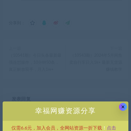
分享到：
上一篇
下一篇
（10541期）今日头条最新最
（10543期）2024年5月闲鱼
强连怼操作，10分钟50条，
卖自行车日入1k+ 最新无货源
真正解放双手，月入1w+
赚钱教学
发表回复
×
幸福网赚资源分享
点击
仅需6.6元，加入会员，全网站资源一折下载
！