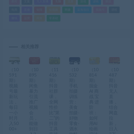
教程
文案
无人直播
无脑
流量
游戏
滤镜
爆款
电商
直播
矩阵
短视频
网赚
蓝海项目
视频号
课程
赚钱
运营
闲鱼
零基础
相关推荐
（10
（10
（11
（10
（10
（10
591
895
416
532
814
487
期）
期）
期）
期）
期）
期）
视频
闲鱼
抖音
手机
掘金
抖音
号最
暴力
社群
拍摄
AI 商
无人
新玩
引流
课，
训练
战 宝
直
法，
推广
全网
营：
典 进
播，
每日
视频
性价
美食
阶
结合
一小
会
比“第
拍摄-
班：
网盘
时月
员，
二“的
好物
如何
拉
入50
能做
抖音
零食-
用AI
新，
00+
到日
工具
酒水
绘画
日入