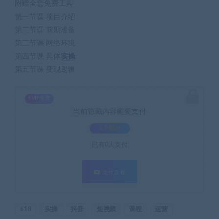
附赠全套免费工具
第一节课 项目介绍
第二节课 前期准备
第三节课 网络环境
第四节课 具体
实操
第五节课 变现逻辑
SVIP免费
当前隐藏内容需要支付
3.9积分
已有
0
人支付
支付查看
618
实操
抖音
短视频
课程
运营