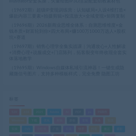
Illustrator全套实操，矢量绘图IP3D渲染配套助教素材包
（19692期）超级IP变现训练营：认知破局×人设4维打造×
爆款内容三要素×拍摄剪辑×投流放大×全域变现×矩阵复制
（19696期）2026新商业思维全体系：自测思维维度×金
钱本质×财富轮到你×四大布局×赚100万1000万选人×股权
坑×赛道
（19697期）销售心理学全集实战课｜沟通攻心+人性解读
+消费心理+说服成交+门店陈列，拓客裂变年终收现全套实
体落地教学
（19695期）Windows自媒体私域引流神器！一键生成隐
藏微信号图片，支持多种模板样式，完全免费 隐图工坊
标签
520
618
2025
Adobe
AI
PDF
ps
PS插件
Windows
下载
优化
剪辑
原创
变现
头条
实战
实操
小白
小红书
广告
引流
快手
抖音
搬运
摄影