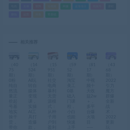
电商
直播
矩阵
短视频
网赚
蓝海项目
视频号
课程
赚钱
运营
闲鱼
零基础
相关推荐
（40
（14
（15
（59
（81
（43
75
524
951
52
17
68
期）
期）
期）
期）
期）
期）
0粉
AI玩
社交
淘宝
中视
2022
纯自
转自
电商
美工
频十
引力
然流
媒体
暴利
0基
天收
魔方
量正
变现
无货
础入
益2w
群爆
价起
课，
源模
门课
＋，
全新
号基
实操
式：
程，
多平
战
地实
AI工
从种
小白
台爆
术：
操干
具打
子用
也能
火项
2022
货，
造爆
户到
快速
目
更新
带你
款，
盈利
上手
——
玩