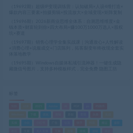
（19692期）超级IP变现训练营：认知破局×人设4维打造×
爆款内容三要素×拍摄剪辑×投流放大×全域变现×矩阵复制
（19696期）2026新商业思维全体系：自测思维维度×金
钱本质×财富轮到你×四大布局×赚100万1000万选人×股权
坑×赛道
（19697期）销售心理学全集实战课｜沟通攻心+人性解读
+消费心理+说服成交+门店陈列，拓客裂变年终收现全套实
体落地教学
（19695期）Windows自媒体私域引流神器！一键生成隐
藏微信号图片，支持多种模板样式，完全免费 隐图工坊
标签
520
618
2025
Adobe
AI
PDF
ps
PS插件
Windows
下载
优化
剪辑
原创
变现
头条
实战
实操
小白
小红书
广告
引流
快手
抖音
搬运
摄影
教程
文案
无人直播
无脑
流量
游戏
滤镜
爆款