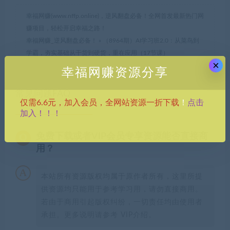
幸福网赚(www.nffp.online)，逆风翻盘必备！全网首发最新热门网
赚项目，轻松开启幸福之路！
幸福网赚_逆风翻盘必备！
»
（8964期）AI学习班2.0：从菜鸟到
学霸，夯实基础从干货到硬货，重在应用（17节课）
×
幸福网赚资源分享
常见问题FAQ
点击
仅需6.6元，加入会员，全网站资源一折下载
！
加入！！！
免费下载或者VIP会员专享资源能否直接商
用？
本站所有资源版权均属于原作者所有，这里所提
供资源均只能用于参考学习用，请勿直接商用。
若由于商用引起版权纠纷，一切责任均由使用者
承担。更多说明请参考 VIP介绍。