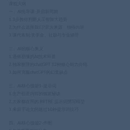
课程大纲
一、AI先导课-开启新周期
1.3步教你判断人工智能大趋势
2.为什么选择我们?官方来源、独特内容
3.课代表制:奖学金、社群与专业辅导
二、AI的核心奥义
1.通俗易懂的AI技术科普
2.独家整理的chatGPT 12种核心能力介绍
3.如何克服chatGPT的幻觉缺点
三、AI核心技能1-提示词
1.生产创意内容的独家秘诀
2.大家都在用的 BRTRE 提示词撰写模型
3.来源于论文的超过10种提示词技巧
四、AI核心技能2-作图