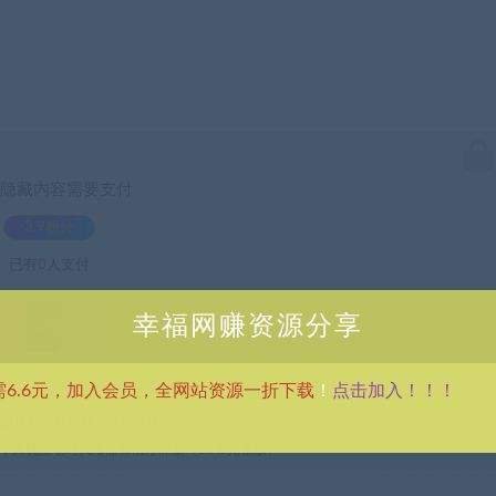
隐藏内容需要支付
3.9积分
已有
0
人支付
幸福网赚资源分享
支付查看
点击加入！！！
需6.6元，加入会员，全网站资源一折下载
！
热门网赚项目，轻松开启幸福之路！
定式，人机互动时代懂点算法才能赢（22节完整版）