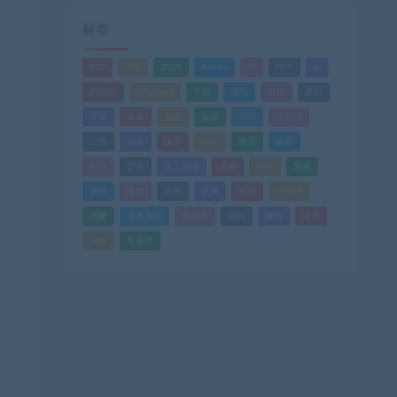
标签
520
618
2025
Adobe
AI
PDF
ps
PS插件
Windows
下载
优化
剪辑
原创
变现
头条
实战
实操
小白
小红书
广告
引流
快手
抖音
搬运
摄影
教程
文案
无人直播
无脑
流量
游戏
滤镜
爆款
电商
直播
矩阵
短视频
网赚
蓝海项目
视频号
课程
赚钱
运营
闲鱼
零基础