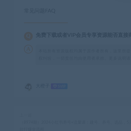
常见问题FAQ
免费下载或者VIP会员专享资源能否直接
本站所有资源版权均属于原作者所有，这里所提
权纠纷，一切责任均由使用者承担。更多说明请参
大橙子
SVIP
上一篇
（8974期）2024小红书养号+流量课：建号、养号、选品，5
款打爆全流程