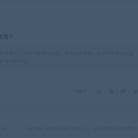
商用？
供资源均只能用于参考学习用，请勿直接商用。若由于商用引起版
考 VIP介绍。
分享到：
下
天多
（8976期）AI算法思维下布局之法：算法思维与布局的逻辑
（15