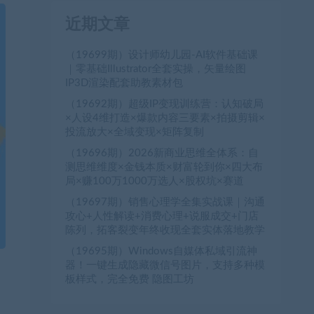
近期文章
（19699期）设计师幼儿园-AI软件基础课
｜零基础Illustrator全套实操，矢量绘图
IP3D渲染配套助教素材包
（19692期）超级IP变现训练营：认知破局
×人设4维打造×爆款内容三要素×拍摄剪辑×
投流放大×全域变现×矩阵复制
（19696期）2026新商业思维全体系：自
测思维维度×金钱本质×财富轮到你×四大布
局×赚100万1000万选人×股权坑×赛道
（19697期）销售心理学全集实战课｜沟通
攻心+人性解读+消费心理+说服成交+门店
陈列，拓客裂变年终收现全套实体落地教学
（19695期）Windows自媒体私域引流神
器！一键生成隐藏微信号图片，支持多种模
板样式，完全免费 隐图工坊