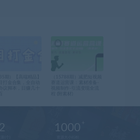
735期）【高端精品】
（15788期）减肥短视频
目打金合集，全自动
赛道运营课：素材准备-
协议脚本，日赚几十
视频制作-引流变现全流
百
程 (附素材)
2
1000
新(个)
资源大小(GB)