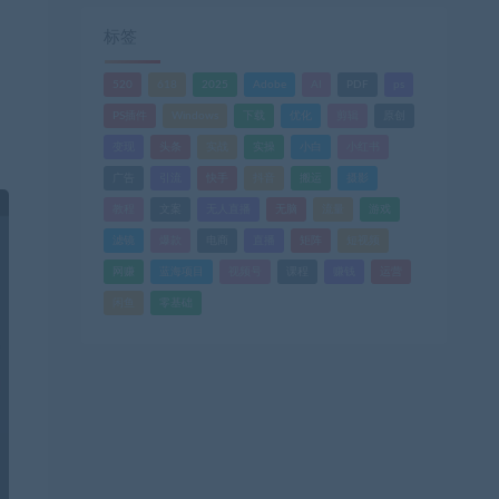
标签
520
618
2025
Adobe
AI
PDF
ps
PS插件
Windows
下载
优化
剪辑
原创
变现
头条
实战
实操
小白
小红书
广告
引流
快手
抖音
搬运
摄影
教程
文案
无人直播
无脑
流量
游戏
滤镜
爆款
电商
直播
矩阵
短视频
网赚
蓝海项目
视频号
课程
赚钱
运营
闲鱼
零基础