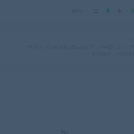
分享到：
下
入
（8985期）2024淘宝短剧无人直播3.0，obs搭建，日收一
【视频教程，附素材软
网站