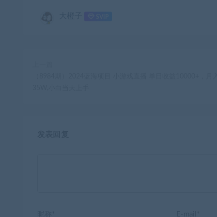
大橙子
SVIP
上一篇
（8984期）2024蓝海项目 小游戏直播 单日收益10000+，月
35W,小白当天上手
发表回复
昵称*
E-mail*