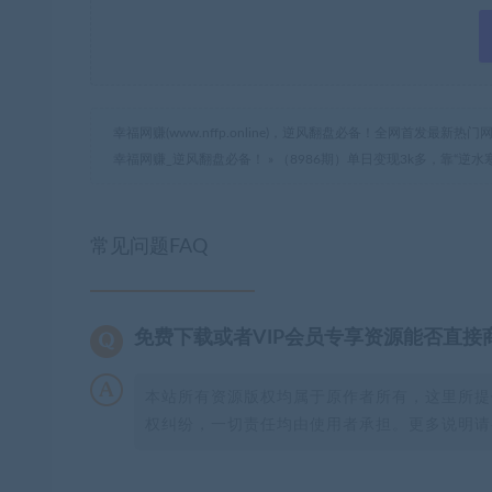
幸福网赚(www.nffp.online)，逆风翻盘必备！全网首发最新
幸福网赚_逆风翻盘必备！
»
（8986期）单日变现3k多，靠“逆
常见问题FAQ
免费下载或者VIP会员专享资源能否直接
本站所有资源版权均属于原作者所有，这里所提
权纠纷，一切责任均由使用者承担。更多说明请参