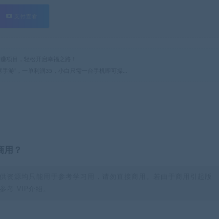
支付查看
热门网赚项目，轻松开启幸福之路！
水寒手游”，一单利润35，小白只需一台手机即可操…
商用？
供资源均只能用于参考学习用，请勿直接商用。若由于商用引起版
考 VIP介绍。