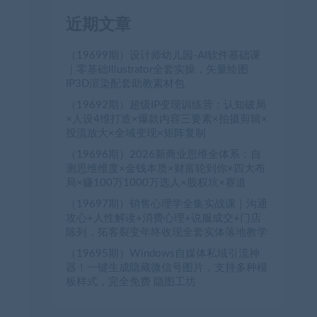
近期文章
（19699期）设计师幼儿园-AI软件基础课
｜零基础Illustrator全套实操，矢量绘图
IP3D渲染配套助教素材包
（19692期）超级IP变现训练营：认知破局
×人设4维打造×爆款内容三要素×拍摄剪辑×
投流放大×全域变现×矩阵复制
（19696期）2026新商业思维全体系：自
测思维维度×金钱本质×财富轮到你×四大布
局×赚100万1000万选人×股权坑×赛道
（19697期）销售心理学全集实战课｜沟通
攻心+人性解读+消费心理+说服成交+门店
陈列，拓客裂变年终收现全套实体落地教学
（19695期）Windows自媒体私域引流神
力
器！一键生成隐藏微信号图片，支持多种模
板样式，完全免费 隐图工坊
力