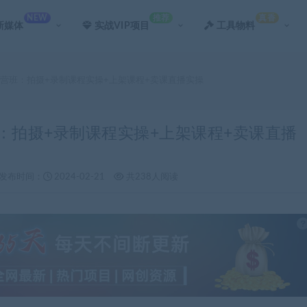
NEW
推荐
真香
新媒体
实战VIP项目
工具物料
运营班：拍摄+录制课程实操+上架课程+卖课直播实操
班：拍摄+录制课程实操+上架课程+卖课直播
发布时间：
2024-02-21
共238人阅读