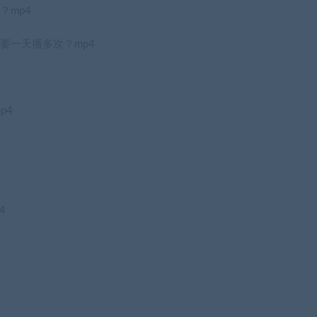
？mp4
要一天播多次？mp4
p4
4