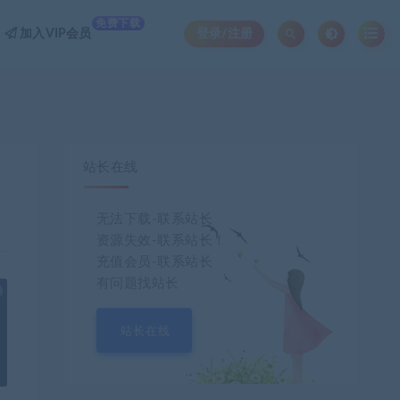
免费下载
加入VIP会员
登录/注册
站长在线
无法下载-联系站长
资源失效-联系站长！
充值会员-联系站长
有问题找站长
也想出现在这里？
联系我们
吧
站长在线