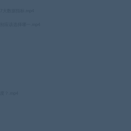
大数据指标.mp4
别应该选择哪一.mp4
？.mp4