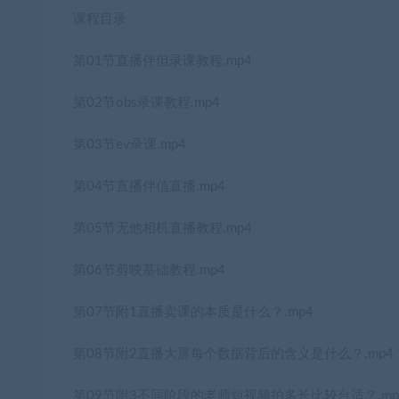
课程目录
第01节直播伴但录课教程.mp4
第02节obs录课教程.mp4
第03节ev录课.mp4
第04节直播伴信直播.mp4
第05节无他相机直播教程.mp4
第06节剪映基础教程.mp4
第07节附1直播卖课的本质是什么？.mp4
第08节附2直播大屏每个数据背后的含义是什么？.mp4
第09节附3不同阶段的老师短视频拍多长比较台适？.mp