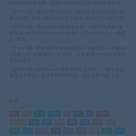
Illustrator全套实操，矢量绘图IP3D渲染配套助教素材包
（19692期）超级IP变现训练营：认知破局×人设4维打造×
爆款内容三要素×拍摄剪辑×投流放大×全域变现×矩阵复制
（19696期）2026新商业思维全体系：自测思维维度×金
钱本质×财富轮到你×四大布局×赚100万1000万选人×股权
坑×赛道
（19697期）销售心理学全集实战课｜沟通攻心+人性解读
+消费心理+说服成交+门店陈列，拓客裂变年终收现全套实
体落地教学
（19695期）Windows自媒体私域引流神器！一键生成隐
藏微信号图片，支持多种模板样式，完全免费 隐图工坊
标签
520
618
2025
Adobe
AI
PDF
ps
PS插件
Windows
下载
优化
剪辑
原创
变现
头条
实战
实操
小白
小红书
广告
引流
快手
抖音
搬运
摄影