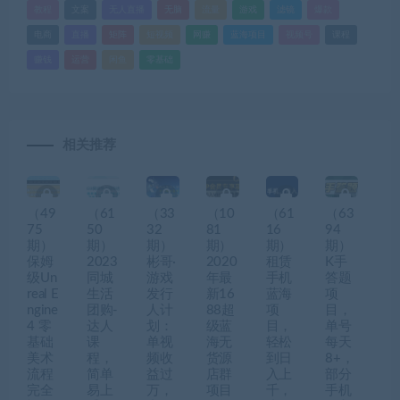
教程
文案
无人直播
无脑
流量
游戏
滤镜
爆款
电商
直播
矩阵
短视频
网赚
蓝海项目
视频号
课程
赚钱
运营
闲鱼
零基础
相关推荐
（49
（61
（33
（10
（61
（63
75
50
32
81
16
94
期）
期）
期）
期）
期）
期）
保姆
2023
彬哥·
2020
租赁
K手
级Un
同城
游戏
年最
手机
答题
real E
生活
发行
新16
蓝海
项
ngine
团购-
人计
88超
项
目，
4 零
达人
划：
级蓝
目，
单号
基础
课
单视
海无
轻松
每天
美术
程，
频收
货源
到日
8+，
流程
简单
益过
店群
入上
部分
完全
易上
万，
项目
千，
手机