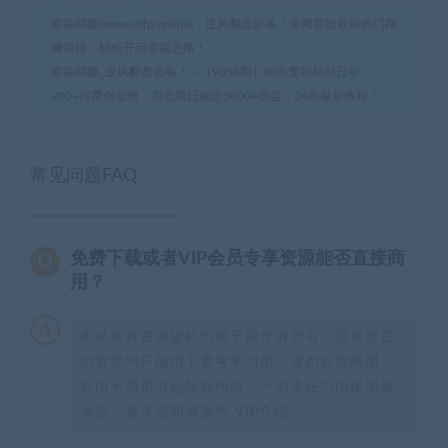
幸福网赚(www.nffp.online)，逆风翻盘必备！全网首发最新热门网
赚项目，轻松开启幸福之路！
幸福网赚_逆风翻盘必备！
»
（9054期）闲鱼复制粘贴日引
200+付费创业粉，割韭菜日稳定5000+收益，24年最新教程！
常见问题FAQ
免费下载或者VIP会员专享资源能否直接商
用？
本站所有资源版权均属于原作者所有，这里所提
供资源均只能用于参考学习用，请勿直接商用。
若由于商用引起版权纠纷，一切责任均由使用者
承担。更多说明请参考 VIP介绍。